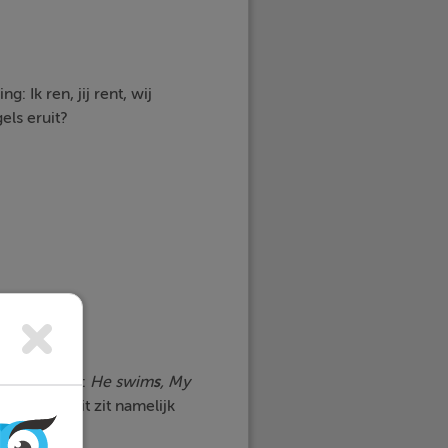
Ik ren, jij rent, wij
els eruit?
n enkelvoud:
He swim
s
, My
het woord shit zit namelijk