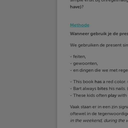
simple eruit bij onregelma
have)
?
Methode
Wanneer gebruik je de pre
We gebruiken de present sim
- feiten,
- gewoonten,
- en dingen die we met reg
- This book
has
a red color. (
- Bart always
bites
his nails
- These kids often
play
with 
Vaak staan er in een zin sig
oftewel in de tegenwoordige 
in the weekend, during the 