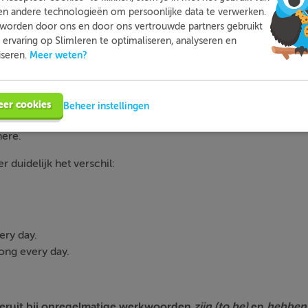
en andere technologieën om persoonlijke data te verwerken.
worden door ons en door ons vertrouwde partners gebruikt
ervaring op Slimleren te optimaliseren, analyseren en
Meer weten?
iseren.
ruik je gewoon het
hele
werkwoord
(ook wel de
stam
genoemd)
the street.
eer cookies
Beheer instellingen
y well.
here.
 duidelijk het verschil:
ery day.
ong every day.
e eruit bij onregelmatige werkwoorden
zijn (to be)
en
hebben 