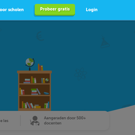
Probeer gratis
oor scholen
Login
Aangeraden door 500+
de les
docenten