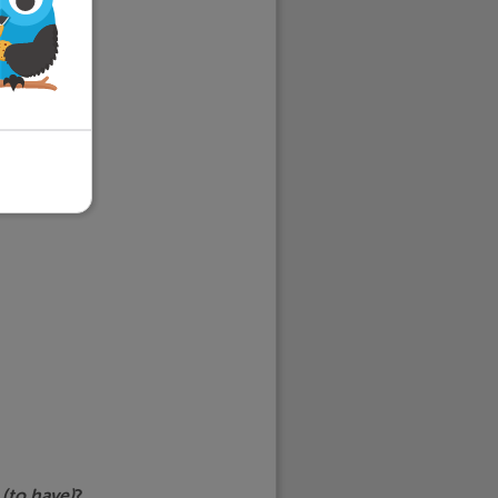
:
(to have)
?