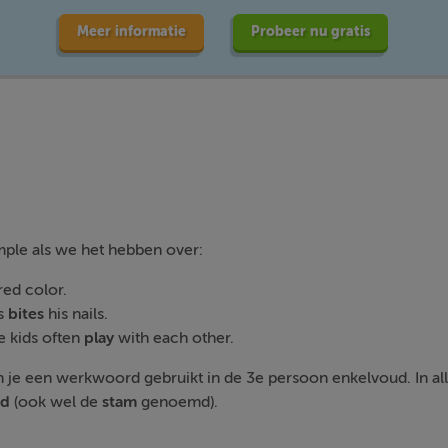
Meer informatie
Probeer nu gratis
ple als we het hebben over:
red color.
s
bites
his nails.
e kids often
play
with each other.
n je een werkwoord gebruikt in de 3e persoon enkelvoud. In all
rd
(ook wel de
stam
genoemd).