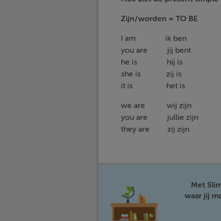
Zijn/worden = TO BE 
I am ik ben I 
you are jij bent y
he is hij is he
she is zij is sh
it is het is it
we are wij zijn w
you are jullie zijn 
they are zij zijn t
Met Sli
waar jij 