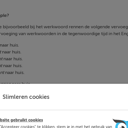
mple?
bijvoorbeeld bij het werkwoord rennen de volgende vervoeging: 
rvoeging van werkwoorden in de tegenwoordige tijd in het Eng
naar huis.
t
naar huis.
nt
naar huis.
t
naar huis.
nt
naar huis.
ennen
naar huis.
rennen
naar huis.
Slimleren cookies
nnen
naar huis.
we een
-s
toe indien je een werkwoord gebruikt in de 3e persoo
er love
s
his son.
Je kunt dit onthouden met de
shit-regel
. In 
site gebruikt cookies
 de 3e persoon enkelvoud:
"Accepteer cookies" te klikken, stem je in met het gebruik van