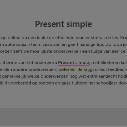
Present simple
je online op een leuke en efficiënte manier stof uit de les. Kom
m automatisch het niveau aan en geeft handige tips. Zo loop j
orden zelfs de moeilijkste onderwerpen een fluitje van een cen
de theorie van het onderwerp
Present simple
, met Slimleren kun
rden andere onderwerpen) oefenen. Je krijgt direct feedback a
t gemakkelijk welke onderwerpen nog wat extra aandacht nodi
ltijd voorbereid op toetsen en ga je fluitend het schooljaar doo