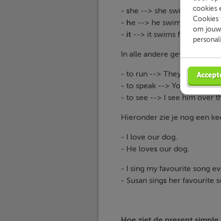
cookies 
-
s
he --> she swims fast.
Cookies 
-
h
e --> he swims fast.
om jouw 
-
it
--> it swims fast.
personal
In alle andere gevallen geb
- to run --> They run across 
Accept
- to speak --> You speak ver
- to see --> I see him over t
Hieronder zie je nog een keer
- I love our dog.
- He love
s
our dog.
- I sing my favourite song ev
- Susan sing
s
her favourite s
Hoe ziet de present simpl