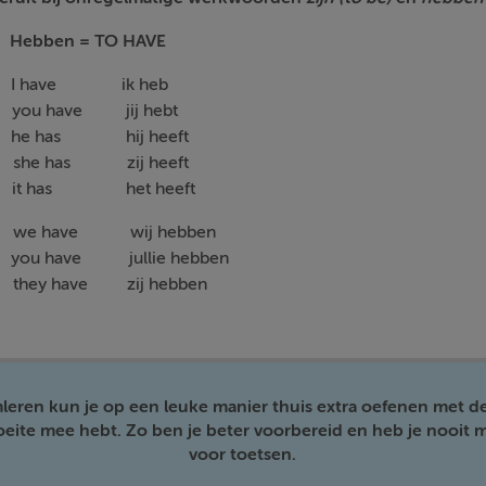
Hebben = TO HAVE
have ik heb
ou have jij hebt
 has hij heeft
e has zij heeft
 has het heeft
e have wij hebben
you have jullie hebben
hey have zij hebben
mleren kun je op een leuke manier thuis extra oefenen met d
moeite mee hebt. Zo ben je beter voorbereid en heb je nooit m
voor toetsen.