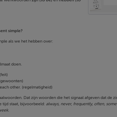
tige werkwoorden
zijn (to be)
en
hebben (to
sent simple?
ple als we het hebben over:
elmaat doen.
feit)
. (gewoonten)
each other. (regelmatigheid)
naalwoorden. Dat zijn woorden die het signaal afgeven dat de zi
tijd staat, bijvoorbeeld:
always, never, frequently, often, som
week.