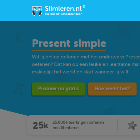
Present simple
Wil jij online oefenen met het onderwerp Prese
oefenen? Dat kan op een leuke en leerzame man
makkelijk het werkt en start wanneer jij wilt.
Probeer nu gratis
Hoe werkt het?
25.000+ leerlingen oefenen
met Slimleren