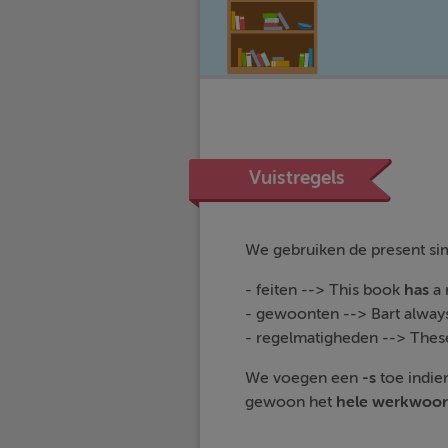
Vuistregels
We gebruiken de present sim
- feiten --> This book
has
a 
- gewoonten --> Bart alway
- regelmatigheden --> Thes
We voegen een
-s
toe indie
gewoon het
hele
werkwoo