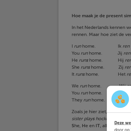
Hoe maak je de present si
In het Nederlands kennen we 
rennen. Maar hoe ziet de ve
I
run
home. Ik
ren
You
run
home. Jij
ren
He
run
s
home. Hij
re
She
run
s
home. Zij
ren
It
run
s
home. Het
re
We
run
home. Wij
r
You
run
home. Jullie
They
run
home. Zij
re
Zoals je hier ziet, voegen 
sister play
s
hockey, My broth
Deze web
S
he,
H
e en
IT
, alles binnen
door op 