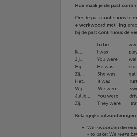
Hoe maak je de past conti
Om de past continuous te ma
+
werkwoord met -ing
erac
bij de past continuous de ve
to be werkwo
Ik... I was playi
Jij... You were walk
Hij... He was stud
Zij... She was eati
Het... It was hurt
Wij... We were swi
Jullie... You were driv
Zij... They were trave
Belangrijke
uitzonderingen
Werkwoorden die eindig
- to bake: We
were
ba