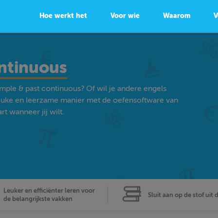
Hoe werkt het
Voor wie
Waarom
V
ontinuous
imple & past continuous? Of wil je andere engels
euke en leerzame manier met de oefensoftware van
t wanneer jij wilt.
Leuker en efficiënter leren voor
Sluit aan op de stof uit 
de belangrijkste vakken