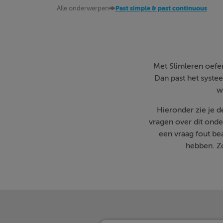
Alle onderwerpen
Past simple & past continuous
Met Slimleren oefen 
Dan past het systee
w
Hieronder zie je 
vragen over dit onde
een vraag fout b
hebben. Zo