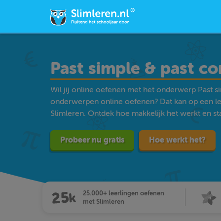
Past simple & past c
Wil jij online oefenen met het onderwerp Past s
onderwerpen online oefenen? Dat kan op een l
Slimleren. Ontdek hoe makkelijk het werkt en star
Probeer nu gratis
Hoe werkt het?
25.000+ leerlingen oefenen
met Slimleren