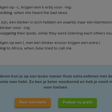
en op -c, krijgen een k erbij voor -ing:
ic
king
,
when she heard the bad news.
ijn, één klinker in zich hebben en waarbij maar één klemtoon m
klinker voor -ing:
swap
ping
their Ipods, while they were listening each others mu
en op een l, met één klinker ervoor krijgen een extra l:
ling
to Africa, when Julie tried to call me.
mleren kun je op een leuke manier thuis extra oefenen met d
moeite mee hebt. Zo ben je beter voorbereid en heb je nooit m
voor toetsen.
Meer informatie
Probeer nu gratis