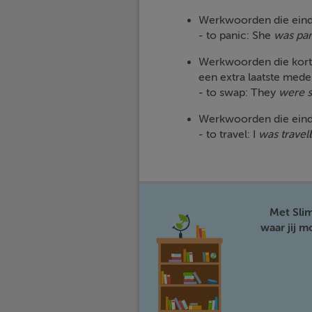
Werkwoorden die eindig
- to panic: She
was
pan
Werkwoorden die kort z
een extra laatste mede
- to swap: They
were
Werkwoorden die eindig
- to travel: I
was
travel
Met Sli
waar jij 