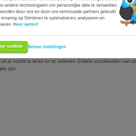
en andere technologieën om persoonlijke data te verwerken.
en op een l, met één klinker ervoor krijgen een extra l:
worden door ons en door ons vertrouwde partners gebruikt
d
to Africa last summer.
ervaring op Slimleren te optimaliseren, analyseren en
Meer weten?
iseren.
ruit bij veel voorkomende onregelmatige werkwoorden?
eer cookies
Beheer instellingen
 hebben een niet-regelmatige vervoeging. De vervoeging v
 uit je hoofd te leren en te oefenen. Enkele voorbeelden va
le zijn: