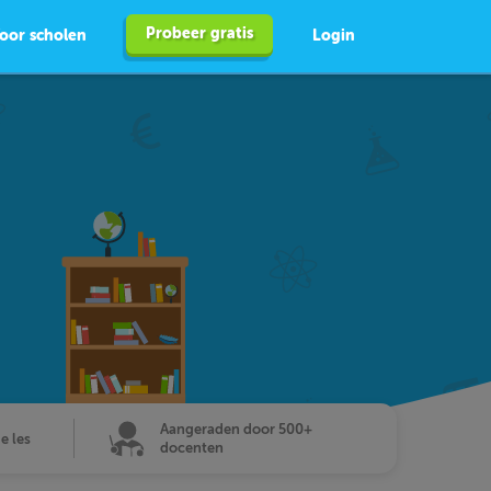
Probeer gratis
oor scholen
Login
Aangeraden door 500+
de les
docenten