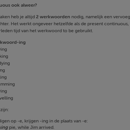
nuous ook alweer?
ken heb je altijd
2 werkwoorden
nodig, namelijk een vervoe
hter. Het werkt ongeveer hetzelfde als de present continuous, he
rleden tijd van het werkwoord to be gebruikt.
ord-ing
ng
ing
ying
ng
ing
mming
ing
lling
zijn:
en op -e, krijgen -ing in de plaats van -e:
k
ing
pie, while Jim arrived.