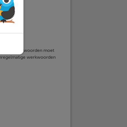
an deze werkwoorden moet
n onregelmatige werkwoorden