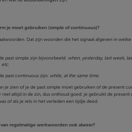
 en wat de
uitzonderingen
zijn.
rm je moet gebruiken (simple of continuous)?
naalwoorden. Dat zijn woorden die het signaal afgeven in welke
 past simple zijn bijvoorbeeld:
when, yesterday, last week, las
 etc.
e past continuous zijn:
while, at the same time.
 je zien of je de past simple moet gebruiken of de present c
iet altijd in de zin, dus onthoud goed: je gebruikt de present c
 of als je iets in het verleden een tijdje deed.
e van regelmatige werkwoorden ook alweer?