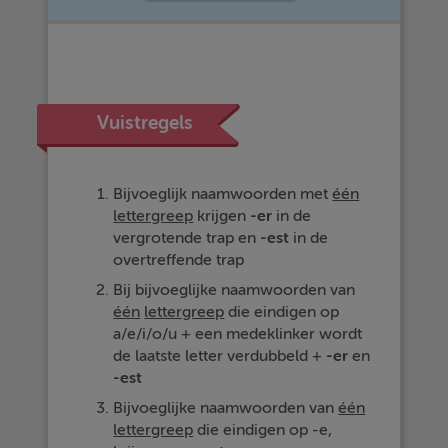
Vuistregels
Bijvoeglijk naamwoorden met
één
lettergreep
krijgen
-er
in de
vergrotende trap en
-est
in de
overtreffende trap
Bij bijvoeglijke naamwoorden van
één
lettergreep
die eindigen op
a/e/i/o/u + een medeklinker wordt
de laatste letter verdubbeld +
-er
en
-est
Bijvoeglijke naamwoorden van
één
lettergreep
die eindigen op -e,