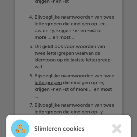
krijgen
-r
en
-st
Bijvoeglijke naamwoorden van
twee
lettergrepen
die eindigen op -er, -
ow en -y, krijgen
-er
en
-est
óf
more
... en
most
...
Dit geldt ook voor woorden van
twee
lettergrepen
waarvan de
klemtoon op de laatste lettergreep
valt
Bijvoeglijke naamwoorden van
twee
lettergrepen
die eindigen op -e,
krijgen
-r
en
-st
of
more
... en
most
...
Bijvoeglijke naamwoorden van
twee
lettergrepen
die eindigen op -y,
krijgen
-ier
en
-iest
maar soms mag
ook
more
... en
most
...
Slimleren cookies