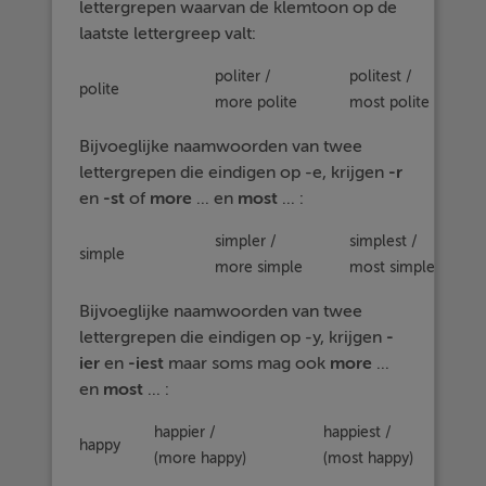
lettergrepen waarvan de klemtoon op de
laatste lettergreep valt:
politer /
politest /
polite
more polite
most polite
Bijvoeglijke naamwoorden van twee
lettergrepen die eindigen op -e, krijgen
-r
en
-st
of
more
... en
most
... :
simpler /
simplest /
simple
more simple
most simple
Bijvoeglijke naamwoorden van twee
lettergrepen die eindigen op -y, krijgen
-
ier
en
-iest
maar soms mag ook
more
...
en
most
... :
happier /
happiest /
happy
(more happy)
(most happy)