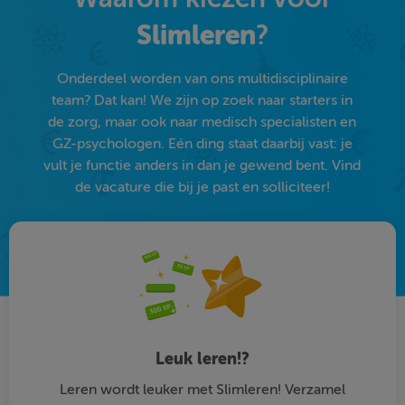
Slimleren
?
Onderdeel worden van ons multidisciplinaire
team? Dat kan! We zijn op zoek naar starters in
de zorg, maar ook naar medisch specialisten en
GZ-psychologen. Eén ding staat daarbij vast: je
vult je functie anders in dan je gewend bent. Vind
de vacature die bij je past en solliciteer!
Leuk leren!?
Leren wordt leuker met Slimleren! Verzamel