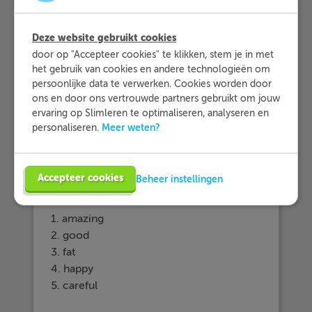
De overige bijvoeglijke
naamwoorden van twee
Deze website gebruikt cookies
lettergrepen en die van
drie
of
meer
door op "Accepteer cookies" te klikken, stem je in met
lettergrepen
, krijgen
more
en
most
het gebruik van cookies en andere technologieën om
ervoor
persoonlijke data te verwerken. Cookies worden door
ons en door ons vertrouwde partners gebruikt om jouw
ervaring op Slimleren te optimaliseren, analyseren en
Meer weten?
personaliseren.
Voorbeeldvraag
Accepteer cookies
Beheer instellingen
Schrijf de juiste
trap
van
vergelijking
op.
1. amazing
2. good
3. fat
4. happy
5. careful