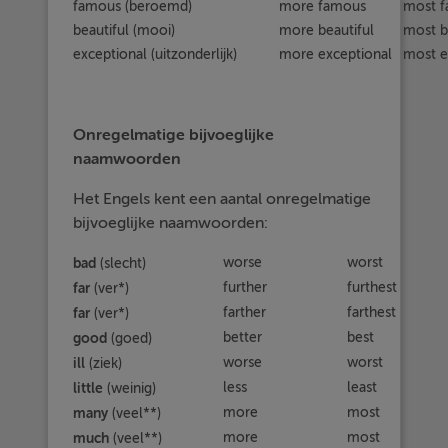
famous (beroemd)
more famous
most 
beautiful (mooi)
more beautiful
most b
exceptional (uitzonderlijk)
more exceptional
most e
Onregelmatige bijvoeglijke
naamwoorden
Het Engels kent een aantal onregelmatige
bijvoeglijke naamwoorden:
bad
worse
worst
(slecht)
far
further
furthest
(ver*)
far
farther
farthest
(ver*)
good
better
best
(goed)
ill
worse
worst
(ziek)
little
less
least
(weinig)
many
more
most
(veel**)
much
more
most
(veel**)