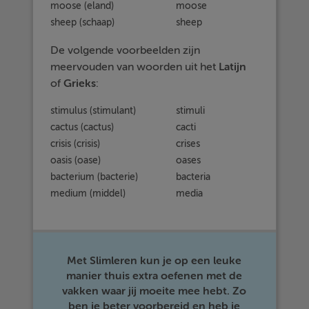
moose (eland)
moose
sheep (schaap)
sheep
De volgende voorbeelden zijn
meervouden van woorden uit het
Latijn
of
Grieks
:
stimulus (stimulant)
stimuli
cactus (cactus)
cacti
crisis (crisis)
crises
oasis (oase)
oases
bacterium (bacterie)
bacteria
medium (middel)
media
Met Slimleren kun je op een leuke
manier thuis extra oefenen met de
vakken waar jij moeite mee hebt. Zo
ben je beter voorbereid en heb je