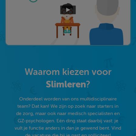
Waarom kiezen voor
Slimleren
?
Onderdeel worden van ons multidisciplinaire
team? Dat kan! We zijn op zoek naar starters in
de zorg, maar ook naar medisch specialisten en
GZ-psychologen. Eén ding staat daarbij vast: je
vult je functie anders in dan je gewend bent. Vind
de vacature die bij je past en solliciteer!