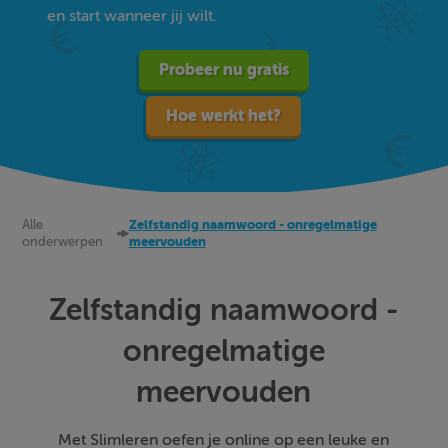
en start wanneer jij wilt.
Probeer nu gratis
Hoe werkt het?
Alle
Zelfstandig naamwoord - onregelmatige
onderwerpen
meervouden
Zelfstandig naamwoord -
onregelmatige
meervouden
Met Slimleren oefen je online op een leuke en