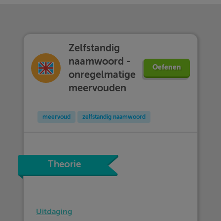
Zelfstandig
naamwoord -
Oefenen
onregelmatige
meervouden
meervoud
zelfstandig naamwoord
Theorie
Uitdaging