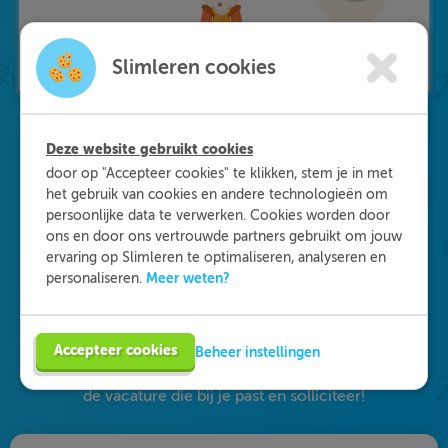
Slimleren cookies
Deze website gebruikt cookies
door op "Accepteer cookies" te klikken, stem je in met
Waarom kiezen voor
het gebruik van cookies en andere technologieën om
persoonlijke data te verwerken. Cookies worden door
Slimleren
?
ons en door ons vertrouwde partners gebruikt om jouw
ervaring op Slimleren te optimaliseren, analyseren en
Onderdeel worden van ons multidisciplinaire
Meer weten?
personaliseren.
team? Dat kan! We zijn op zoek naar starters in
de zorg, maar ook naar medisch specialisten en
GZ-psychologen. Eén ding staat daarbij vast: je
Accepteer cookies
Beheer instellingen
vult je functie anders in dan je gewend bent. Vind
de vacature die bij je past en solliciteer!