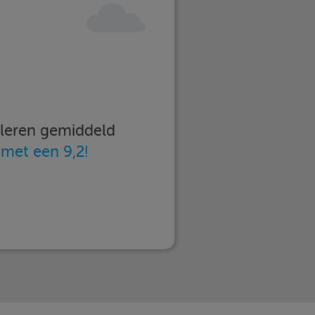
imleren gemiddeld
n
met een 9,2!