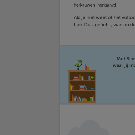
herkauwen
herkauw
d
Als je niet weet of het vol
tijd). Dus: gefiets
t
, want in de
Met Sli
waar jij 