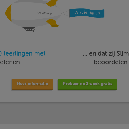
 leerlingen met
… en dat zij Sl
oefenen…
beoordele
Meer informatie
Probeer nu 1 week gratis