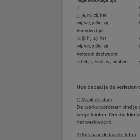
Tegenwoordige tijd
ik
jij, je, hij, zij, het
wij, we, jullie, zij
Verleden tijd
ik, jij, hij, zij, het
wij, we, jullie, zij
Voltooid deelwoord
ik heb, jij hebt, wij hebben
Hoe bepaal je de verleden t
1) Maak de stam
De werkwoordstam vind je d
lange klinker. Om die klink
het werkwoord.
2) Kijk naar de laatste letter