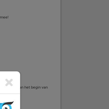
n mee!
nt
, of
her
aan het begin van