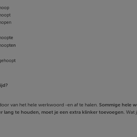
hoop
hoopt
hopen
te
hoop
ten
hoop
t
gehoop
ijd?
oor van het hele werkwoord -en af te halen.
Sommige hele w
er lang te houden, moet je een extra klinker toevoegen.
Wat j