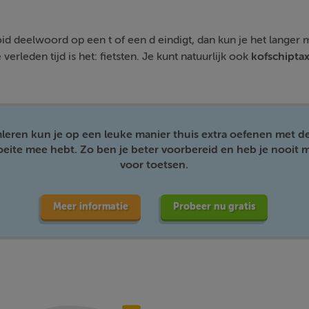
tooid deelwoord op een
t
of een
d
eindigt, dan kun je het langer 
 verleden tijd is het: fiets
t
en. Je kunt natuurlijk ook
kofschiptax
mleren kun je op een leuke manier thuis extra oefenen met d
moeite mee hebt. Zo ben je beter voorbereid en heb je nooit m
voor toetsen.
Meer informatie
Probeer nu gratis