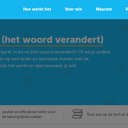
Hoe werkt het
Voor wie
Waarom
V
 (het woord verandert)
d tt, vt en vd (het woord verandert)? Of wil je andere
an op een leuke en leerzame manier met de
k het werkt en start wanneer jij wilt.
Leuker en efficiënter leren voor
Sluit aan op de stof uit 
de belangrijkste vakken