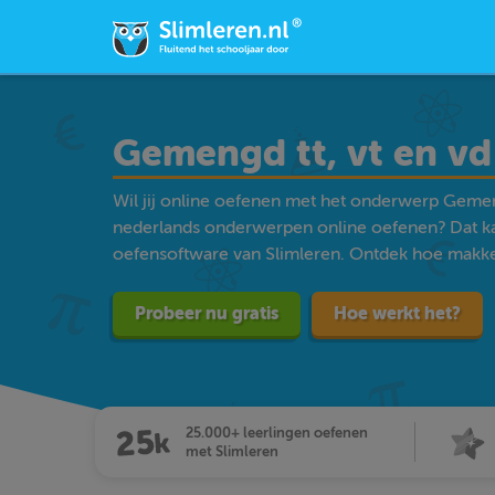
Gemengd tt, vt en vd
Wil jij online oefenen met het onderwerp Gemeng
nederlands onderwerpen online oefenen? Dat k
oefensoftware van Slimleren. Ontdek hoe makkelij
Probeer nu gratis
Hoe werkt het?
25.000+ leerlingen oefenen
met Slimleren