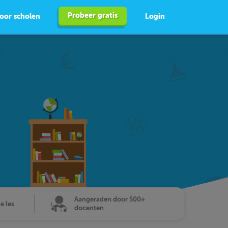
Probeer gratis
oor scholen
Login
Aangeraden door 500+
de les
docenten