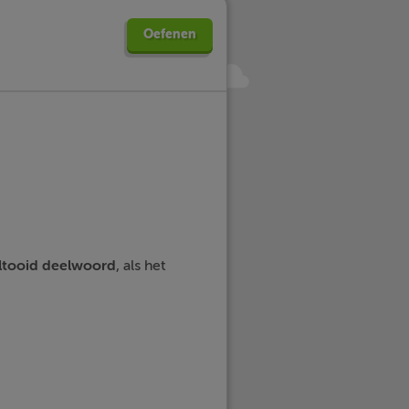
Oefenen
ltooid deelwoord
, als het