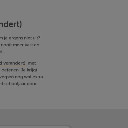
ndert)
 je ergens niet uit?
e nooit meer vast en
t.
d verandert)
, met
oefenen. Je krijgt
rwerpen nog wat extra
et schooljaar door.