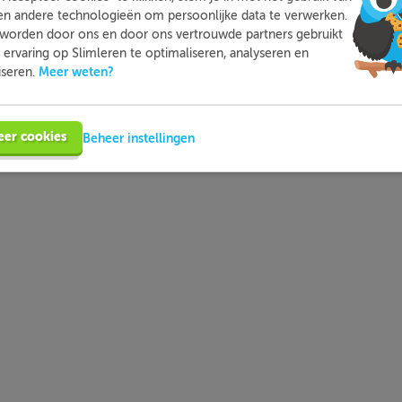
en andere technologieën om persoonlijke data te verwerken.
aakt
herinnerd
worden door ons en door ons vertrouwde partners gebruikt
oerd
hersteld
ervaring op Slimleren te optimaliseren, analyseren en
ikkeld
herhaald
Meer weten?
iseren.
indigt meestal op
en
bij de
sterke
werkwoorden
.
igt altijd op een
t
of
d
bij de
zwakke
werkwoorden
.
eer cookies
Beheer instellingen