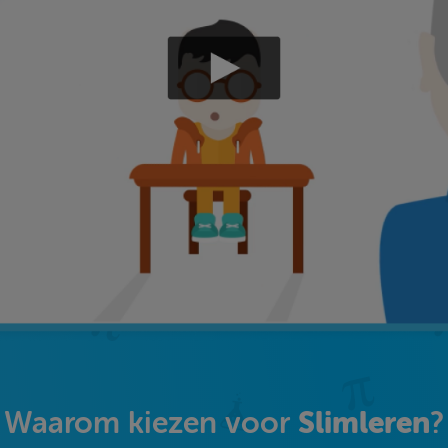
Slimleren
Waarom kiezen voor
?