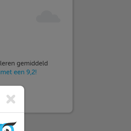
imleren gemiddeld
n
met een 9,2!