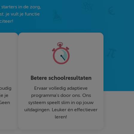
tarters in de zorg,
 je vult je functie
citeer!
Betere schoolresultaten
oudig
Ervaar volledig adaptieve
je je
programma's door ons. Ons
 Geen
systeem speelt slim in op jouw
uitdagingen. Leuker én effectiever
leren!