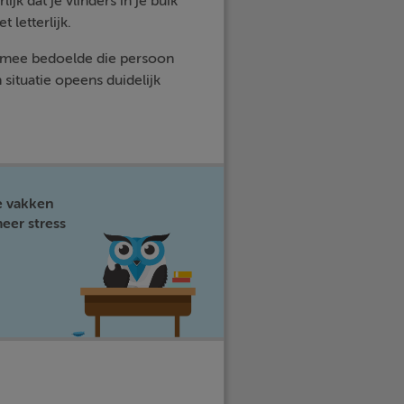
rlijk dat je vlinders in je buik
 letterlijk.
armee bedoelde die persoon
situatie opeens duidelijk
e vakken
eer stress