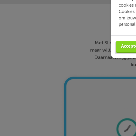
cookies 
Cookies 
om jouw 
personal
Met Slimleren oefe
Accept
maar wilt. Theorie-ui
Daarnaast krijg je 
ku