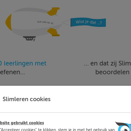
 leerlingen met
… en dat zij Sl
oefenen…
beoordele
Meer informatie
Probeer nu 1 week gratis
Slimleren cookies
site gebruikt cookies
"Accepteer cookies" te klikken, stem je in met het gebruik van