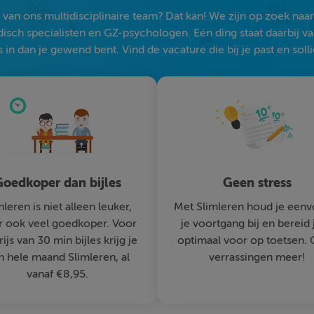
an ons multidisciplinaire team? Dat kan! We zijn op zoek naar s
sch specialisten en GZ-psychologen. Eén ding staat daarbij vast:
 in dan je gewend bent. Vind de vacature die bij je past en solli
oedkoper dan bijles
Geen stress
mleren is niet alleen leuker,
Met Slimleren houd je eenv
 ook veel goedkoper. Voor
je voortgang bij en bereid 
rijs van 30 min bijles krijg je
optimaal voor op toetsen.
n hele maand Slimleren, al
verrassingen meer!
vanaf €8,95.