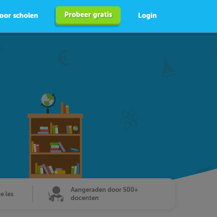
Probeer gratis
oor scholen
Login
Aangeraden door 500+
de les
docenten