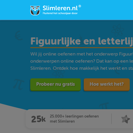
Figuurlijke en letterli
Wil jij online oefenen met het onderwerp Figuurli
onderwerpen online oefenen? Dat kan op een l
Slimleren. Ontdek hoe makkelijk het werkt en star
Probeer nu gratis
Hoe werkt het?
25.000+ leerlingen oefenen
met Slimleren