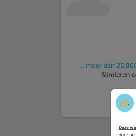
… meer dan 25.000
Slimleren 
Deze web
door op 