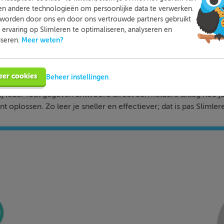
en andere technologieën om persoonlijke data te verwerken.
worden door ons en door ons vertrouwde partners gebruikt
ervaring op Slimleren te optimaliseren, analyseren en
Meer weten?
iseren.
Slimleren
Wat is
nou eigenlijk?
n je online voor de vakken waar je nog wat moeite mee hebt,
eer cookies
Beheer instellingen
tleg, video-colleges, vuistregels en meer helpen jou om de stof
bij ieder fout gegeven antwoord direct een heldere uitleg hoe j
nt oplossen. Zo leer je sneller en effectiever; dat is pas Slimler