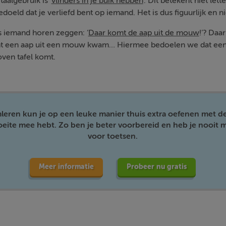
aalgebruik is ‘
vlinders in je buik hebben
’. Dit betekent niet lette
eld dat je verliefd bent op iemand. Het is dus figuurlijk en niet
s iemand horen zeggen: ‘
Daar komt de aap uit de mouw
!’? Da
écht een aap uit een mouw kwam… Hiermee bedoelen we dat een 
oven tafel komt.
mleren kun je op een leuke manier thuis extra oefenen met d
moeite mee hebt. Zo ben je beter voorbereid en heb je nooit m
voor toetsen.
Meer informatie
Probeer nu gratis