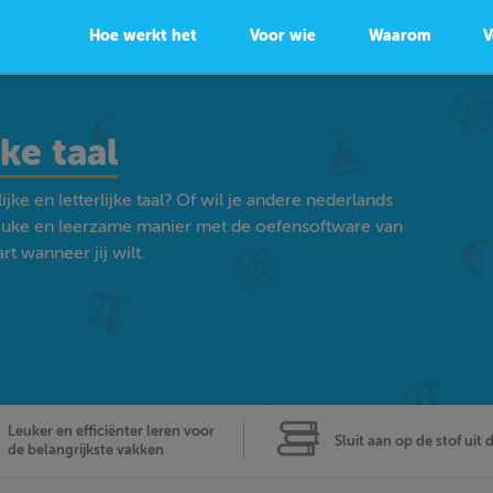
Hoe werkt het
Voor wie
Waarom
V
jke taal
jke en letterlijke taal? Of wil je andere nederlands
euke en leerzame manier met de oefensoftware van
t wanneer jij wilt.
Leuker en efficiënter leren voor
Sluit aan op de stof uit 
de belangrijkste vakken