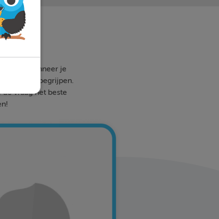
 waar en wanneer je
 sneller te begrijpen.
e de vraag het beste
en!