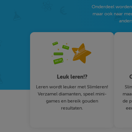
Onderdeel worden v
maar ook naar medi
anders
Leuk leren!?
G
Leren wordt leuker met Slimleren!
Sli
Verzamel diamanten, speel mini-
maar
games en bereik gouden
de p
resultaten.
ee