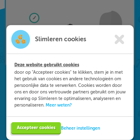
Slimleren cookies
Deze website gebruikt cookies
door op "Accepteer cookies" te klikken, stem je in met
het gebruik van cookies en andere technologieën om
persoonlijke data te verwerken. Cookies worden door
Waarom kiezen voor
ons en door ons vertrouwde partners gebruikt om jouw
ervaring op Slimleren te optimaliseren, analyseren en
Slimleren
?
Meer weten?
personaliseren.
Onderdeel worden van ons multidisciplinaire
Accepteer cookies
Beheer instellingen
team? Dat kan! We zijn op zoek naar starters in
de zorg, maar ook naar medisch specialisten en