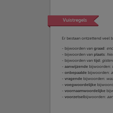
Vuistregels
Er bestaan ontzettend veel 
- bijwoorden van
graad
:
eno
- bijwoorden van
plaats
:
hie
- bijwoorden van
tijd:
gistere
-
aanwijzende
bijwoorden:
-
onbepaalde
bijwoorden:
a
-
vragende
bijwoorden:
waa
-
voegwoordelijke
bijwoor
-
voornaamwoordelijke
bij
-
voorzetsel
bijwoorden:
aan,