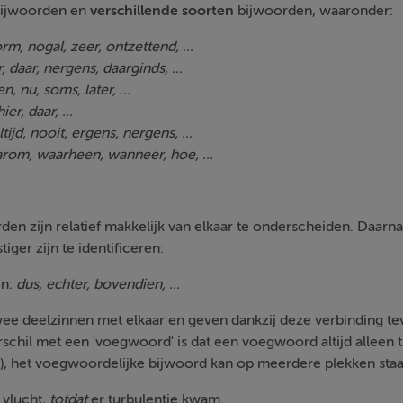
 bijwoorden en
verschillende soorten
bijwoorden, waaronder:
rm, nogal, zeer, ontzettend, ...
r, daar, nergens, daarginds, ...
n, nu, soms, later, ...
hier, daar, ...
ltijd, nooit, ergens, nergens, ...
rom, waarheen, wanneer, hoe, ...
n zijn relatief makkelijk van elkaar te onderscheiden. Daarnaa
iger zijn te identificeren:
en:
dus, echter, bovendien, ...
e deelzinnen met elkaar en geven dankzij deze verbinding t
rschil met een 'voegwoord' is dat een voegwoord altijd alleen 
), het voegwoordelijke bijwoord kan op meerdere plekken staa
 vlucht,
totdat
er turbulentie kwam.