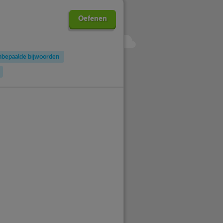
Oefenen
nbepaalde bijwoorden