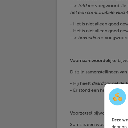
-->
totdat
= voegwoord. Je k
het een comfortabele vlucht
- Het is niet alleen goed ge
- Het is niet alleen goed g
-->
bovendien
= voegwoordel
Voornaamwoordelijke
bijw
Dit zijn samenstellingen v
- Hij heeft
daardoor
net de t
- Er stond een hekje,
waarac
Voorzetsel
bijwoorden:
aan, 
Deze web
Soms is een woord dat soms 
door op 