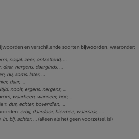
bijwoorden en verschillende soorten
bijwoorden,
waaronder:
rm, nogal, zeer, ontzettend, ...
r, daar, nergens, daarginds, ...
n, nu, soms, later, ...
hier, daar, ...
ltijd, nooit, ergens, nergens, ...
rom, waarheen, wanneer, hoe, ...
den:
dus, echter, bovendien, ...
woorden:
erbij, daardoor, hiermee, waarnaar, ....
 in, bij, achter, ...
(alleen als het geen voorzetsel is!)