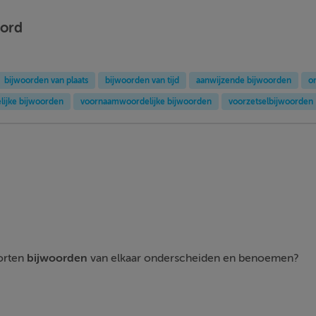
oord
bijwoorden van plaats
bijwoorden van tijd
aanwijzende bijwoorden
o
ijke bijwoorden
voornaamwoordelijke bijwoorden
voorzetselbijwoorden
orten
bijwoorden
van elkaar onderscheiden en benoemen?