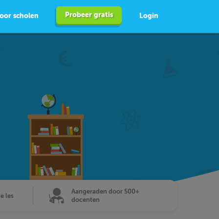
Probeer gratis
oor scholen
Login
Aangeraden door 500+
de les
docenten