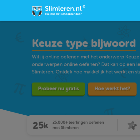
Keuze type bijwoord
Wil jij online oefenen met het onderwerp Keuze
onderwerpen online oefenen? Dat kan op een l
Slimleren. Ontdek hoe makkelijk het werkt en star
Probeer nu gratis
Hoe werkt het?
25.000+ leerlingen oefenen
met Slimleren