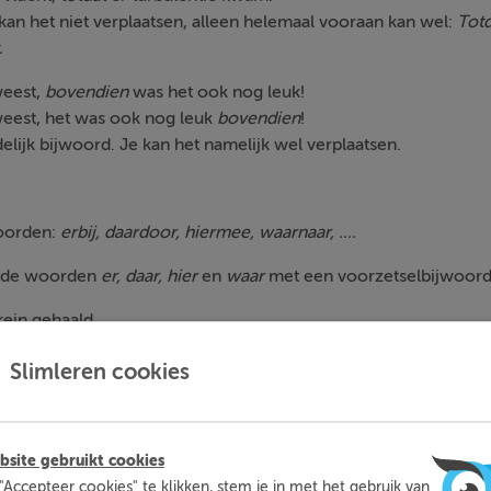
an het niet verplaatsen, alleen helemaal vooraan kan wel:
Totd
.
weest,
bovendien
was het ook nog leuk!
eweest, het was ook nog leuk
bovendien
!
ijk bijwoord. Je kan het namelijk wel verplaatsen.
oorden:
erbij, daardoor, hiermee, waarnaar, ....
an de woorden
er, daar, hier
en
waar
met een voorzetselbijwoord
rein gehaald.
hter
hij goed kon schuilen.
Slimleren cookies
in, bij, achter, ...
site gebruikt cookies
ook een voorzetsel is, geen voorzetsel maar een bijwoord. In 
"Accepteer cookies" te klikken, stem je in met het gebruik van