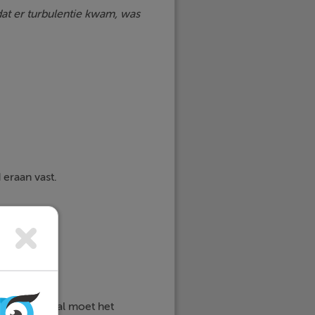
at er turbulentie kwam, was
 eraan vast.
dat het geval moet het