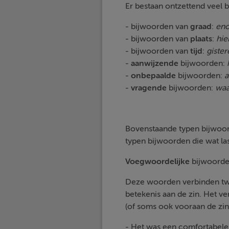
Er bestaan ontzettend veel
- bijwoorden van
graad
:
eno
- bijwoorden van
plaats
:
hie
- bijwoorden van
tijd
:
gistere
-
aanwijzende
bijwoorden:
-
onbepaalde
bijwoorden:
a
-
vragende
bijwoorden:
waa
Bovenstaande typen bijwoorde
typen bijwoorden die wat last
Voegwoordelijke
bijwoord
Deze woorden verbinden twe
betekenis aan de zin. Het ve
(of soms ook vooraan de zin
- Het was een comfortabele