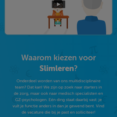
Waarom kiezen voor
Slimleren
?
Onderdeel worden van ons multidisciplinaire
team? Dat kan! We zijn op zoek naar starters in
de zorg, maar ook naar medisch specialisten en
GZ-psychologen. Eén ding staat daarbij vast: je
vult je functie anders in dan je gewend bent. Vind
de vacature die bij je past en solliciteer!