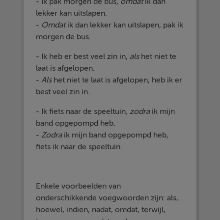
- Ik pak morgen de bus,
omdat
ik dan
lekker kan uitslapen.
-
Omdat
ik dan lekker kan uitslapen, pak ik
morgen de bus.
- Ik heb er best veel zin in,
als
het niet te
laat is afgelopen.
-
Als
het niet te laat is afgelopen, heb ik er
best veel zin in.
- Ik fiets naar de speeltuin
, zodra
ik mijn
band opgepompd heb.
-
Zodra
ik mijn band opgepompd heb,
fiets ik naar de speeltuin.
Enkele voorbeelden van
onderschikkende voegwoorden zijn: als,
hoewel, indien, nadat, omdat, terwijl,