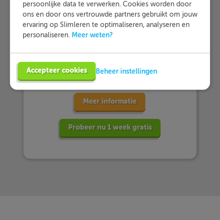
persoonlijke data te verwerken. Cookies worden door
… meer dan 25.000 leerlingen met
ons en door ons vertrouwde partners gebruikt om jouw
Slimleren oefenen…
ervaring op Slimleren te optimaliseren, analyseren en
Meer weten?
personaliseren.
… en dat zij Slimleren gemiddeld
beoordelen
met een 9,2!
Accepteer cookies
Beheer instellingen
Meer informatie
Probeer nu 1 week gratis