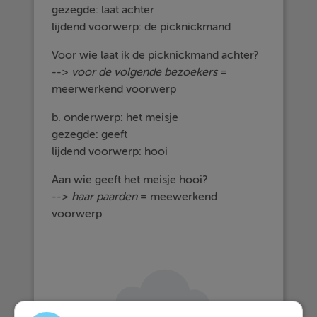
gezegde: laat achter
lijdend voorwerp: de picknickmand
Voor wie laat ik de picknickmand achter?
-->
voor de volgende bezoekers
=
meerwerkend voorwerp
b. onderwerp: het meisje
gezegde: geeft
lijdend voorwerp: hooi
Aan wie geeft het meisje hooi?
-->
haar paarden
= meewerkend
voorwerp