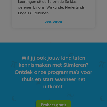
Leerlingen uit de 1e t/m de 3e klas
oefenen bij ons: Wiskunde, Nederlands,
Engels & Rekenen
Lees verder
Wil jij ook jouw kind laten
kennismaken met Slimleren?
Ontdek onze programma's voor
thuis en start wanneer het
uitkomt.
Probeer gratis