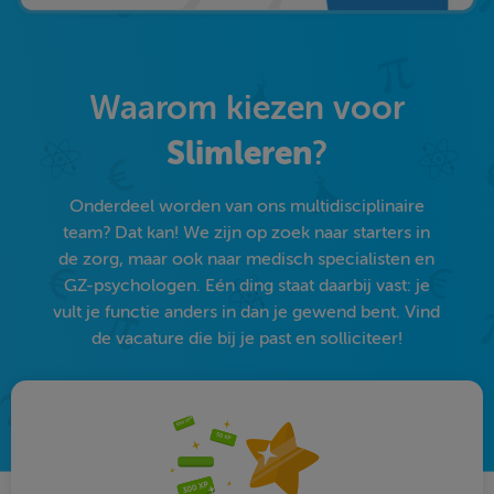
Waarom kiezen voor
Slimleren
?
Onderdeel worden van ons multidisciplinaire
team? Dat kan! We zijn op zoek naar starters in
de zorg, maar ook naar medisch specialisten en
GZ-psychologen. Eén ding staat daarbij vast: je
vult je functie anders in dan je gewend bent. Vind
de vacature die bij je past en solliciteer!