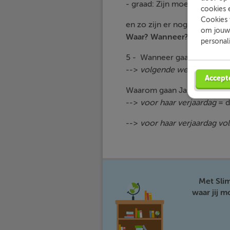
- graad: Zijn moeder was
he
cookies 
Cookies 
en zo zijn er nog veel meer..
om jouw 
Waar? Wanneer? Hoe? Hoe
personal
5 - Wanneer gaan Jan-Hein
-->
volgende week
= de bij
Accept
Waarom gaan Jan-Hein en i
-->
voor haar verjaardag
= d
-->
voor haar verjaardag v
Met Sli
waar jij 