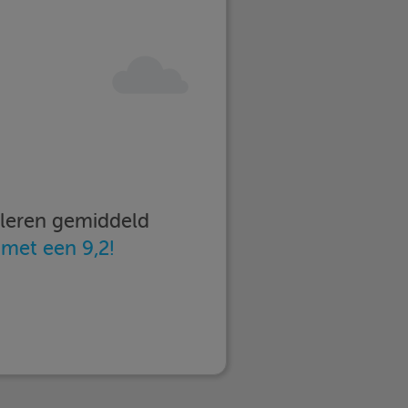
imleren gemiddeld
n
met een 9,2!