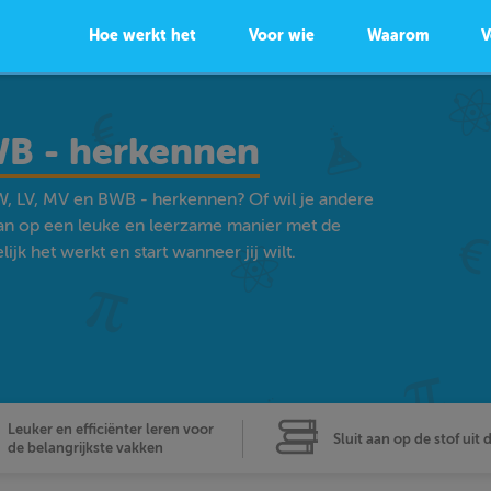
Hoe werkt het
Voor wie
Waarom
V
WB - herkennen
W, LV, MV en BWB - herkennen? Of wil je andere
an op een leuke en leerzame manier met de
k het werkt en start wanneer jij wilt.
Leuker en efficiënter leren voor
Sluit aan op de stof uit 
de belangrijkste vakken