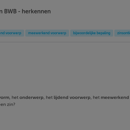
en BWB - herkennen
dend voorwerp
meewerkend voorwerp
bijwoordelijke bepaling
zinsont
vorm
, het
onderwerp
, het
lijdend voorwerp
, het
meewerkend 
een zin?