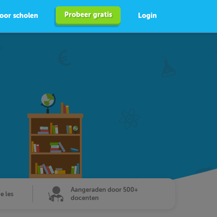
Probeer gratis
oor scholen
Login
Aangeraden door 500+
de les
docenten