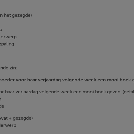
en het gezegde)
p
oorwerp
epaling
nde zin:
moeder voor haar verjaardag volgende week een mooi boek 
 haar verjaardag volgende week een mooi boek geven. (getal
m
de
 wat + gezegde)
derwerp