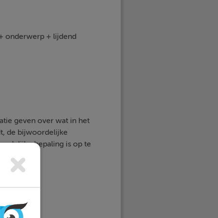
 + onderwerp + lijdend
tie geven over wat in het
, de bijwoordelijke
rdelijke bepaling is op te