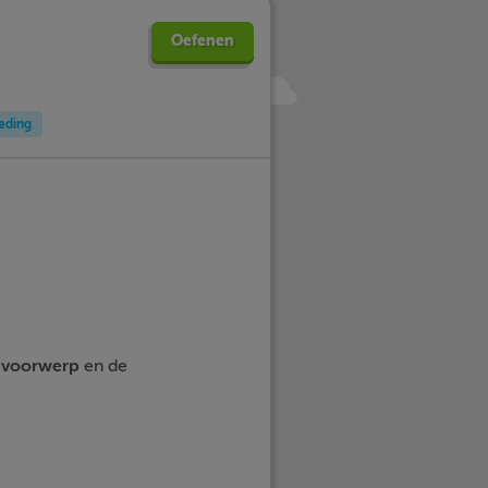
Oefenen
leding
voorwerp
en de