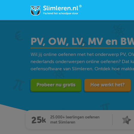
PV, OW, LV, MV en B
Wil jij online oefenen met het onderwerp PV, O
nederlands onderwerpen online oefenen? Dat k
oefensoftware van Slimleren. Ontdek hoe makkelij
Probeer nu gratis
Hoe werkt het?
25.000+ leerlingen oefenen
met Slimleren