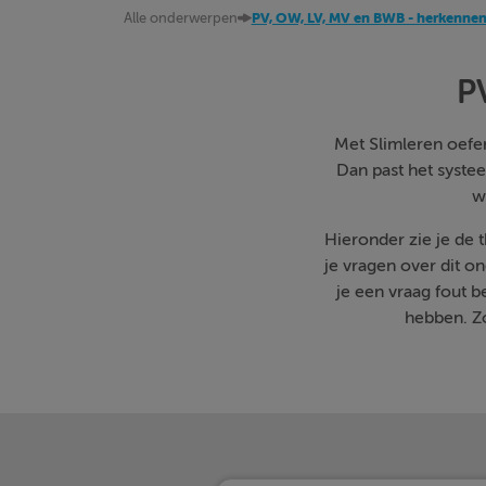
Alle onderwerpen
PV, OW, LV, MV en BWB - herkenne
P
Met Slimleren oefen 
Dan past het systee
w
Hieronder zie je de
je vragen over dit o
je een vraag fout 
hebben. Zo