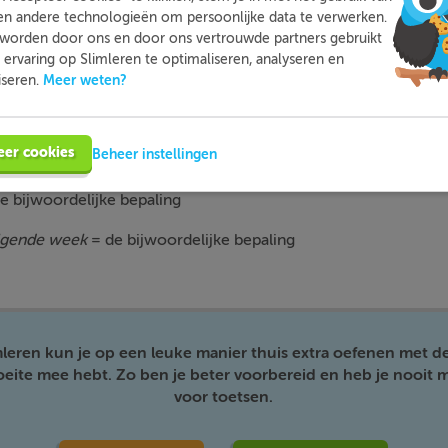
el
blij met zijn volwassen gedrag.
en andere technologieën om persoonlijke data te verwerken.
worden door ons en door ons vertrouwde partners gebruikt
. Je kan de bijwoordelijke bepaling in een zin dus goed vinden 
ervaring op Slimleren te optimaliseren, analyseren en
veel? Hoe vaak? Waarheen? Waarom? Waarmee?
Meer weten?
iseren.
 en ik onze moeder een mooi boek geven?
woordelijke bepaling
eer cookies
Beheer instellingen
k onze moeder een mooi boek geven?
e bijwoordelijke bepaling
olgende week
= de bijwoordelijke bepaling
mleren kun je op een leuke manier thuis extra oefenen met d
moeite mee hebt. Zo ben je beter voorbereid en heb je nooit m
voor toetsen.