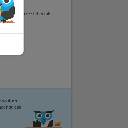
door vragen te stellen als:
e vakken
eer stress