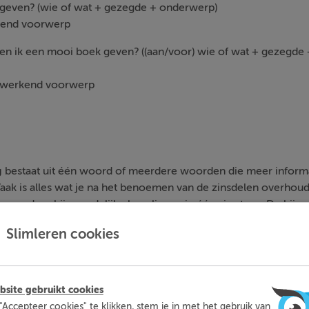
 geven? (wie of wat + gezegde + onderwerp)
jdend voorwerp
 en ik een mooi boek geven? ((aan/voor) wie of wat + gezegde
werkend voorwerp
g
bestaat uit één woord of meerdere woorden die meer informa
aak is alles wat je na het benoemen van de zinsdelen overhoudt
meerdere bijwoordelijke bepalingen in één zin staan. De bijwoo
en, waaronder de bijwoordelijke bepaling van:
Slimleren cookies
de middelbare school gezeten
in Bussum
.
 werken.
k vertrek
naar Zuid-Spanje
.
site gebruikt cookies
g
met mijn band oefenen voor het optreden.
"Accepteer cookies" te klikken, stem je in met het gebruik van