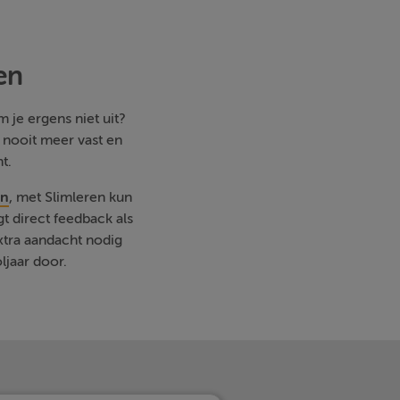
en
 je ergens niet uit?
e nooit meer vast en
t.
en
, met Slimleren kun
t direct feedback als
xtra aandacht nodig
ljaar door.