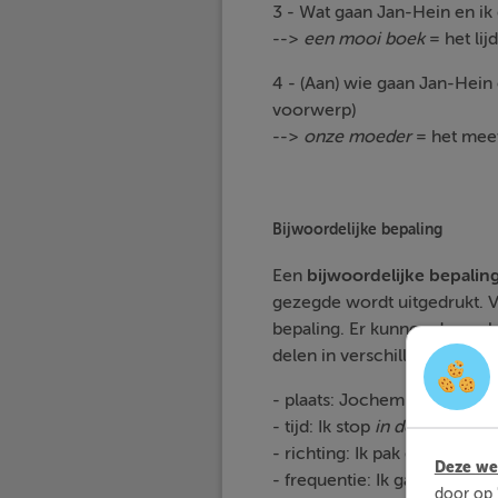
3 - Wat gaan Jan-Hein en ik
-->
een mooi boek
= het li
4 - (Aan) wie gaan Jan-Hein
voorwerp)
-->
onze moeder
= het mee
Bijwoordelijke bepaling
Een
bijwoordelijke bepalin
gezegde wordt uitgedrukt. V
bepaling. Er kunnen dus ook 
delen in verschillende soort
- plaats: Jochem heeft op 
- tijd: Ik stop
in de avond
met
- richting: Ik pak de bus en i
Deze web
- frequentie: Ik ga
regelmati
door op 