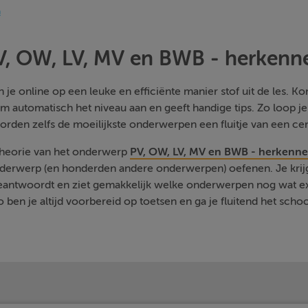
n
V, OW, LV, MV en BWB - herkenn
je online op een leuke en efficiënte manier stof uit de les. Kom
m automatisch het niveau aan en geeft handige tips. Zo loop j
orden zelfs de moeilijkste onderwerpen een fluitje van een cen
 theorie van het onderwerp
PV, OW, LV, MV en BWB - herkenn
nderwerp (en honderden andere onderwerpen) oefenen. Je krijg
beantwoordt en ziet gemakkelijk welke onderwerpen nog wat e
 ben je altijd voorbereid op toetsen en ga je fluitend het schoo