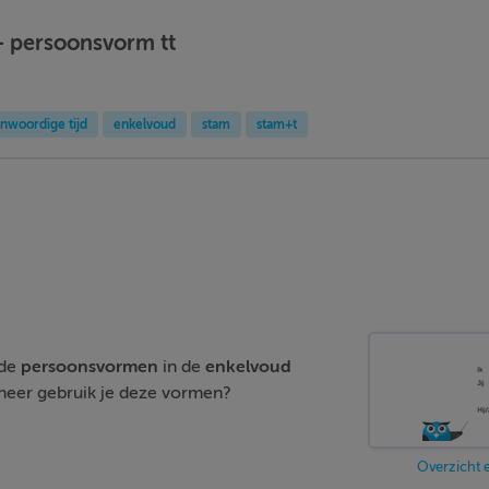
- persoonsvorm tt
nwoordige tijd
enkelvoud
stam
stam+t
nde
persoonsvormen
in de
enkelvoud
eer gebruik je deze vormen?
Overzicht 