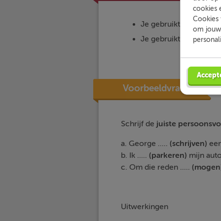
cookies 
Cookies 
Je gebruikt
stam
als
ik
om jouw 
Je gebruikt
stam+t
als
personal
Accept
Voorbeeldvraag
Schrijf de
juiste persoonsv
a. George .....
(schrijven)
een
b. Ik .....
(parkeren)
mijn auto
c. Om die reden .....
(mogen
Uitwerkingen