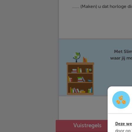
...... (Maken) u dat horloge d
Met Sli
waar jij 
Deze web
Vuistregels
door op 