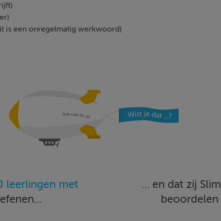
ijft)
er)
; dit is een onregelmatig werkwoord)
 leerlingen met
… en dat zij Sl
oefenen…
beoordele