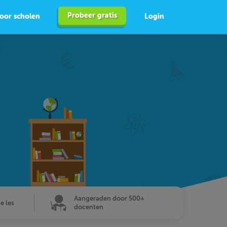
Probeer gratis
oor scholen
Login
Aangeraden door 500+
de les
docenten