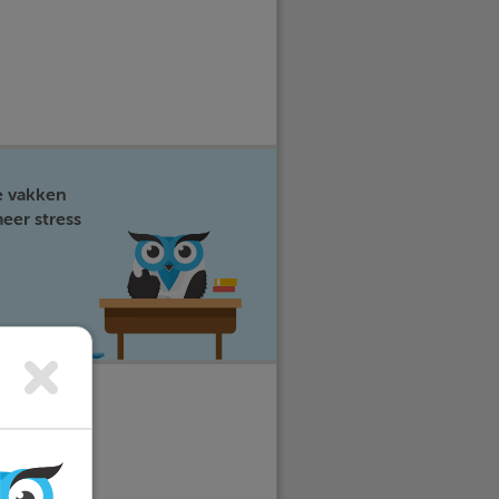
e vakken
eer stress