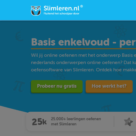
Basis enkelvoud - pe
Wil jij online oefenen met het onderwerp Basis 
nederlands onderwerpen online oefenen? Dat k
oefensoftware van Slimleren. Ontdek hoe makkelij
Probeer nu gratis
Hoe werkt het?
25.000+ leerlingen oefenen
met Slimleren