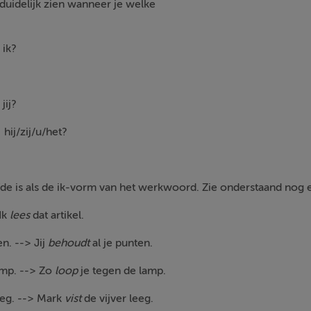
duidelijk zien wanneer je welke
m
ik?
j?
t
hij/zij/u/het?
de is als de ik-vorm van het werkwoord. Zie onderstaand nog 
 Ik
lees
dat artikel.
en. --> Jij
behoudt
al je punten.
lamp. --> Zo
loop
je tegen de lamp.
 leeg. --> Mark
vist
de vijver leeg.