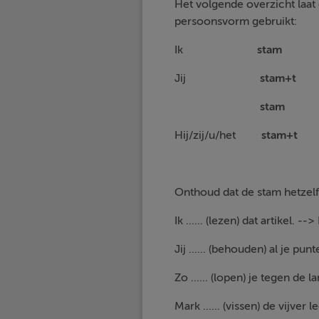
Het volgende overzicht laat 
persoonsvorm gebruikt:
Ik
sta
Jij
stam+t
stam
ji
Hij/zij/u/het
stam+
Onthoud dat de stam hetzelf
Ik ...... (lezen) dat artikel. -->
Jij ...... (behouden) al je punt
Zo ...... (lopen) je tegen de 
Mark ...... (vissen) de vijver