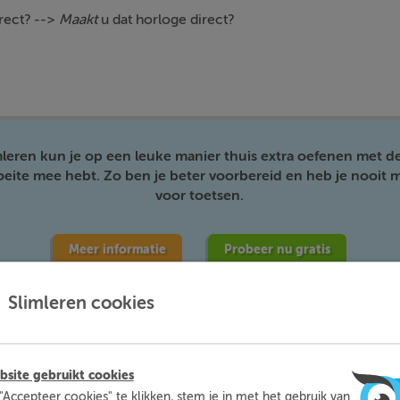
irect? -->
Maakt
u dat horloge direct?
mleren kun je op een leuke manier thuis extra oefenen met d
moeite mee hebt. Zo ben je beter voorbereid en heb je nooit m
voor toetsen.
Meer informatie
Probeer nu gratis
Slimleren cookies
site gebruikt cookies
"Accepteer cookies" te klikken, stem je in met het gebruik van