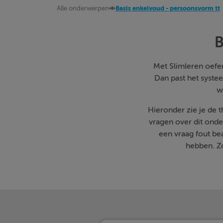
Alle onderwerpen
Basis enkelvoud - persoonsvorm tt
B
Met Slimleren oefen 
Dan past het systee
w
Hieronder zie je de 
vragen over dit onde
een vraag fout b
hebben. Zo