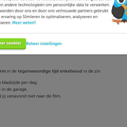
en andere technologieën om persoonlijke data te verwerken.
worden door ons en door ons vertrouwde partners gebruikt
voor of achter het werkwoord staat en als
jij
/
je
achter het wer
ervaring op Slimleren te optimaliseren, analyseren en
jij
/
je
voor het werkwoord staat en als
hij
/
zij
/
het
/
u
voor of acht
Meer weten?
iseren.
eer cookies
Beheer instellingen
orm
in de
tegenwoordige tijd enkelvoud
in de zin.
 bladzijde per dag.
 in de garage.
)
jij vanavond niet naar de film.