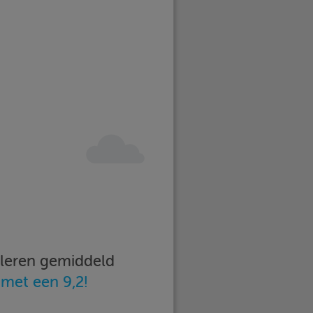
imleren gemiddeld
n
met een 9,2!