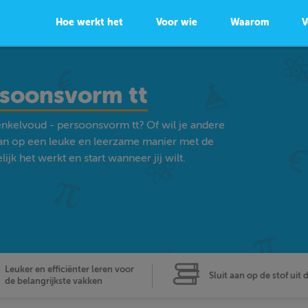
Hoe werkt het
Voor wie
Waarom
V
rsoonsvorm tt
enkelvoud - persoonsvorm tt? Of wil je andere
an op een leuke en leerzame manier met de
k het werkt en start wanneer jij wilt.
Leuker en efficiënter leren voor
Sluit aan op de stof uit 
de belangrijkste vakken