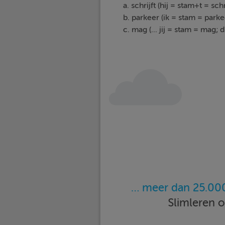
a. schrijft (hij = stam+t = schr
b. parkeer (ik = stam = parke
c. mag (... jij = stam = mag
… meer dan 25.000
Slimleren 