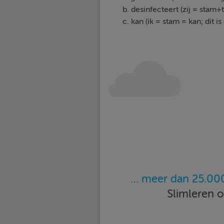
b. desinfecteert (zij = stam+
c. kan (ik = stam = kan; dit
… meer dan 25.000
Slimleren 