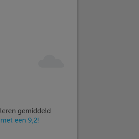
imleren gemiddeld
n
met een 9,2!