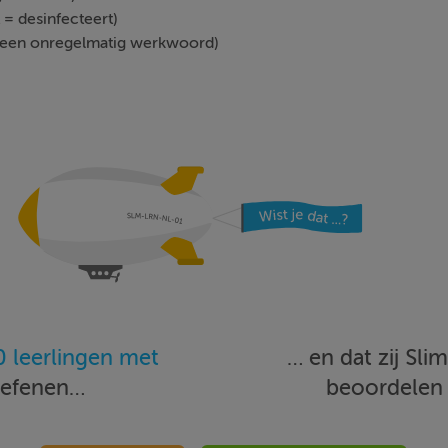
t = desinfecteert)
 is een onregelmatig werkwoord)
 leerlingen met
… en dat zij Sl
oefenen…
beoordele