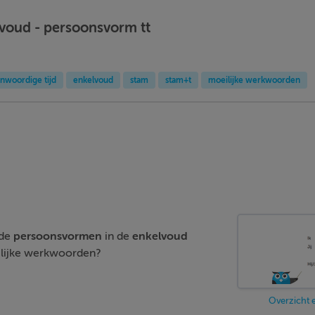
voud - persoonsvorm tt
nwoordige tijd
enkelvoud
stam
stam+t
moeilijke werkwoorden
nde
persoonsvormen
in de
enkelvoud
eilijke werkwoorden?
Overzicht 