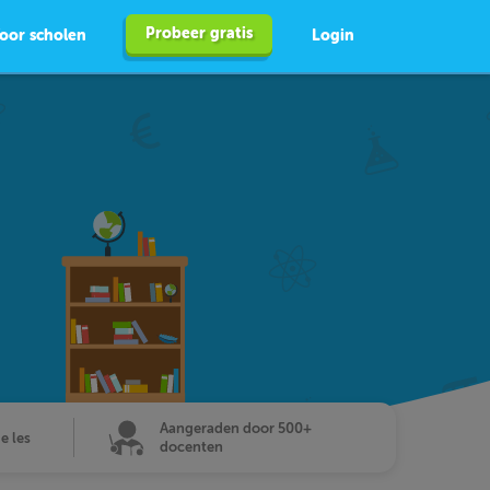
Probeer gratis
oor scholen
Login
Aangeraden door 500+
de les
docenten