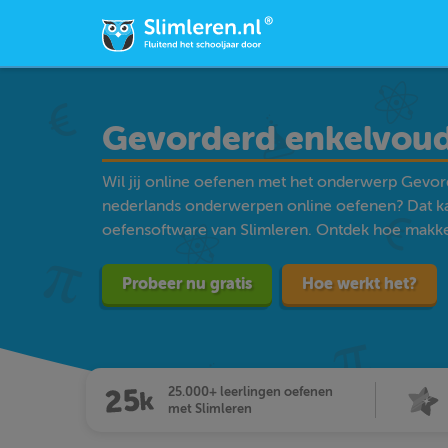
Gevorderd enkelvoud
Wil jij online oefenen met het onderwerp Gevor
nederlands onderwerpen online oefenen? Dat k
oefensoftware van Slimleren. Ontdek hoe makkelij
Probeer nu gratis
Hoe werkt het?
25.000+ leerlingen oefenen
met Slimleren