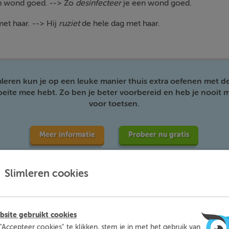
 een wond goed. --> Zo
desinfecteer
je een wond goed.
 met haar. --> Hij
ruziet
de hele dag met haar.
mleren kun je op een leuke manier thuis extra oefenen met d
moeite mee hebt. Zo ben je beter voorbereid en heb je nooit m
voor toetsen.
Meer informatie
Probeer nu gratis
Slimleren cookies
site gebruikt cookies
"Accepteer cookies" te klikken, stem je in met het gebruik van