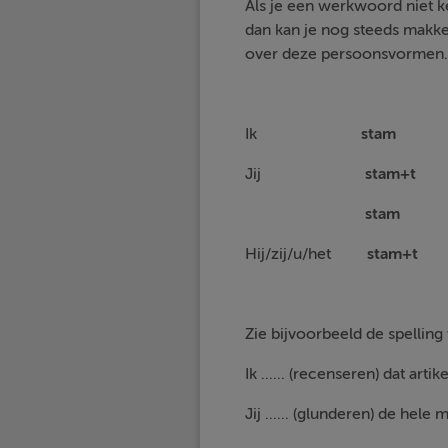
Als je een werkwoord niet k
dan kan je nog steeds makkel
over deze persoonsvormen
Ik
sta
Jij
stam+t
stam
ji
Hij/zij/u/het
stam+
Zie bijvoorbeeld de spellin
Ik ...... (recenseren) dat artik
Jij ...... (glunderen) de hele 