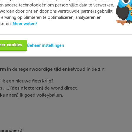
en andere technologieën om persoonlijke data te verwerken.
voor of achter het werkwoord staat en als
jij
/
je
achter het wer
worden door ons en door ons vertrouwde partners gebruikt
ervaring op Slimleren te optimaliseren, analyseren en
jij
/
je
voor het werkwoord staat en als
hij
/
zij
/
het
/
u
voor of acht
Meer weten?
iseren.
eer cookies
Beheer instellingen
orm
in de
tegenwoordige tijd enkelvoud
in de zin.
ik een nieuwe fiets krijg?
 .....
(desinfecteren)
de wond direct.
(kunnen)
ik goed volleyballen.
garandeert)