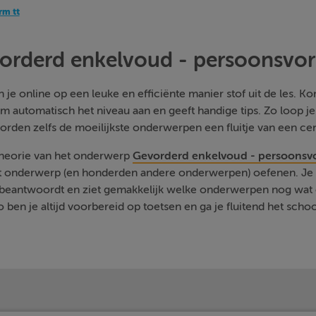
rm tt
orderd enkelvoud - persoonsvor
je online op een leuke en efficiënte manier stof uit de les. Kom
m automatisch het niveau aan en geeft handige tips. Zo loop j
orden zelfs de moeilijkste onderwerpen een fluitje van een cen
 theorie van het onderwerp
Gevorderd enkelvoud - persoonsv
it onderwerp (en honderden andere onderwerpen) oefenen. Je k
ut beantwoordt en ziet gemakkelijk welke onderwerpen nog wat 
 ben je altijd voorbereid op toetsen en ga je fluitend het schoo