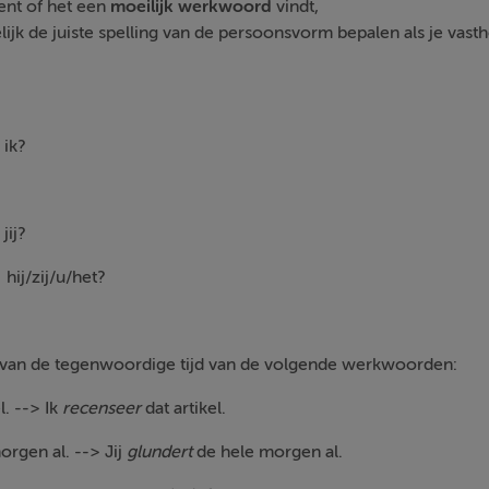
ent of het een
moeilijk
werkwoord
vindt,
ijk de juiste spelling van de persoonsvorm bepalen als je vast
.
m
ik?
j?
t
hij/zij/u/het?
g van de tegenwoordige tijd van de volgende werkwoorden:
el. --> Ik
recenseer
dat artikel.
morgen al. --> Jij
glundert
de hele morgen al.