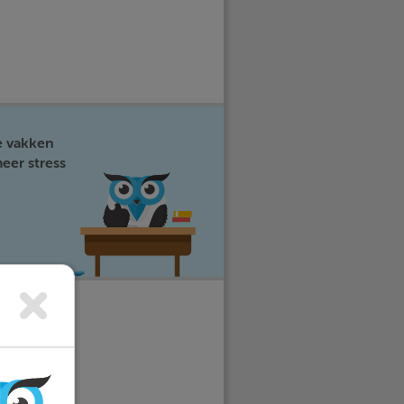
e vakken
eer stress