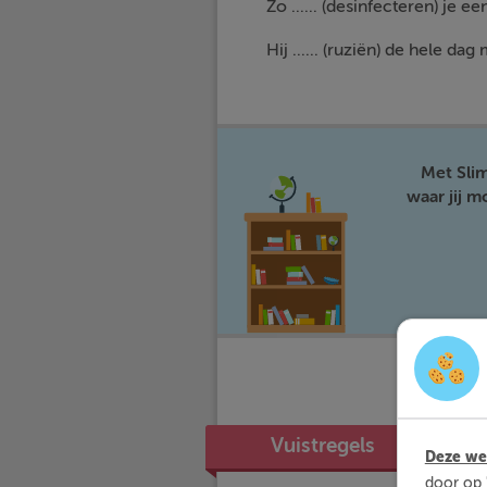
Zo ...... (desinfecteren) je
Hij ...... (ruziën) de hele dag
Met Sli
waar jij 
Vuistregels
Deze web
door op 