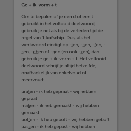
Ge + ik-vorm + t
Om te bepalen of je een d of een t
gebruikt in het voltooid deelwoord,
gebruik je net als bij de verleden tijd de
regel van
't kofschip
. Dus, als het
werkwoord eindigt op -
t
en, -
k
en, -
f
en, -
s
en, -
ch
en of -
p
en (en ook -
x
en), dan
gebruik je ge + ik-vorm + t. Het voltooid
deelwoord schrijf je altijd hetzelfde,
onafhankelijk van enkelvoud of
meervoud:
pra
t
en - ik heb gepraat - wij hebben
gepraat
ma
k
en - ik heb gemaakt - wij hebben
gemaakt
bof
f
en - ik heb geboft - wij hebben geboft
pas
s
en - ik heb gepast - wij hebben