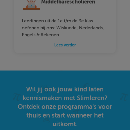
Middelbarescholieren
Leerlingen uit de 1e t/m de 3e klas
oefenen bij ons: Wiskunde, Nederlands,
Engels & Rekenen
Lees verder
Wil jij ook jouw kind laten
kennismaken met Slimleren?
Ontdek onze programma's voor
thuis en start wanneer het
uitkomt.