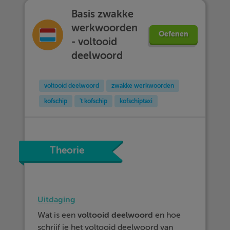
Basis zwakke
werkwoorden
Oefenen
- voltooid
deelwoord
voltooid deelwoord
zwakke werkwoorden
kofschip
't kofschip
kofschiptaxi
Theorie
Uitdaging
Wat is een
voltooid
deelwoord
en hoe
schrijf je het voltooid deelwoord van