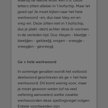
waarbij de laatste letter een s is. Deze
letters zitten allebei in 't kofschip. Maar let
goed op! Je moet kijken naar het hele
werkwoord -en, dus naar kle
v
-en en
vre
z
-en. Deze zitten niet in 't kofschip,
dus je plakt -de(n) achter deze ik-vormen
in de verleden tijd. Dus: kle
v
en - klee
fd
e -
klee
fd
en - geklee
fd
, vre
z
en - vree
sd
e -
vree
sd
en - gevree
sd
.
Ge + hele werkwoord
In sommige gevallen wordt het voltooid
deelwoord geschreven als ge + het hele
werkwoord. Dit komt weinig voor, maar
je moet gewoon weten (of na veel
oefening aanvoelen) welke zwakke
werkwoorden deze spellingsregel volgen.
Enkele voorbeelden zijn: