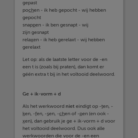
gepast
po
ch
en - ik heb gepocht - wij hebben
gepocht
snap
p
en - ik ben gesnapt - wij
zijn gesnapt
rela
x
en - ik heb gerelaxt - wij hebben
gerelaxt
Let op: als de laatste letter voor de -en
een t is (zoals bij praten), dan komt er
géén extra t bij in het voltooid deelwoord.
Ge + ik-vorm + d
Als het werkwoord
niet
eindigt op -
t
en, -
k
en, -
f
en, -
s
en, -
ch
en of -
p
en (en ook -
x
en), dan gebruik je ge + ik-vorm + d voor
het voltooid deelwoord. Dus ook alle
werkwoorden die voor de -en een