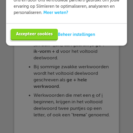
ons en door ons vertrouwde partners gebruikt om jouw
werkwoord eindigt op -
t
en, -
k
en, -
ervaring op Slimleren te optimaliseren, analyseren en
f
en, -
s
en, -
ch
en of -
p
en (en ook -
Meer weten?
personaliseren.
x
en), dan gebruik je
ge + ik-vorm +
t
.
Als het werkwoord niet eindigt op -
Accepteer cookies
Beheer instellingen
t
en, -
k
en, -
f
en, -
s
en, -
ch
en of -
p
en
(en ook -
x
en), dan gebruik je
ge +
ik-vorm + d
voor het voltooid
deelwoord.
Bij sommige zwakke werkwoorden
wordt het voltooid deelwoord
geschreven als
ge + hele
werkwoord
.
Werkwoorden die met een
e
of
i
beginnen, krijgen in het voltooid
deelwoord twee puntjes op een
letter, of ook een "
trema
" genoemd.