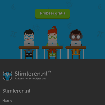
Probeer gratis
Slimleren.nl
Home