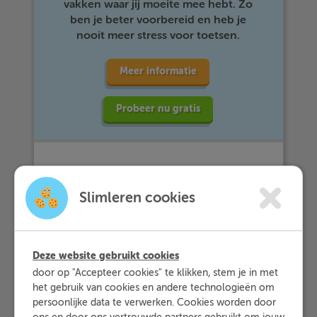
vakken waar jij moeite mee hebt. Zo
ben je beter voorbereid en heb je
nooit meer stress voor toetsen.
Meer informatie
Probeer nu gratis
Slimleren cookies
Vuistregels
Deze website gebruikt cookies
Om te bepalen of je een d of een t
door op "Accepteer cookies" te klikken, stem je in met
gebruikt in het voltooid deelwoord,
het gebruik van cookies en andere technologieën om
gebruik je net als bij de verleden tijd
persoonlijke data te verwerken. Cookies worden door
de regel van
't kofschip
. Dus, als het