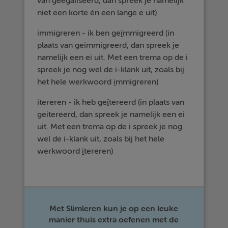
van geegaliseerd, dan spreek je namelijk
niet een korte én een lange e uit)
immigreren - ik ben ge
ï
mmigreerd (in
plaats van geimmigreerd, dan spreek je
namelijk een ei uit. Met een trema op de i
spreek je nog wel de i-klank uit, zoals bij
het hele werkwoord
i
mmigreren)
itereren - ik heb ge
ï
tereerd (in plaats van
geitereerd, dan spreek je namelijk een ei
uit. Met een trema op de i spreek je nog
wel de i-klank uit, zoals bij het hele
werkwoord
i
tereren)
Met Slimleren kun je op een leuke
manier thuis extra oefenen met de