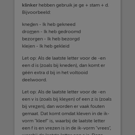
klinker
hebben gebruik je ge + stam + d.
Bijvoorbeeld:
kne
d
en - Ik heb gekneed
dro
m
en - Ik heb gedroomd
bezor
g
en - Ik heb bezorgd
kle
i
en - Ik heb gekleid
Let op: Als de laatste letter voor de -en
een d is (zoals bij kneden), dan komt er
géén extra d bij in het voltooid
deelwoord.
Let op: Als de laatste letter voor de -en
een v is (zoals bij kle
v
en) of een z is (zoals
bij vre
z
en), dan worden er vaak fouten
gemaat. Dat komt omdat kleven in de ik-
vorm "kleef" is, waarbij de laatste letter
een f is en vrezen is in de ik-vorm "vrees",