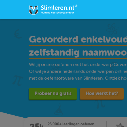
Gevorderd enkelvoud
zelfstandig naamwoo
Wil jij online oefenen met het onderwerp Gevo
Of wil je andere nederlands onderwerpen onlin
met de oefensoftware van Slimleren. Ontdek hoe m
Probeer nu gratis
Hoe werkt het?
25.000+ leerlingen oefenen