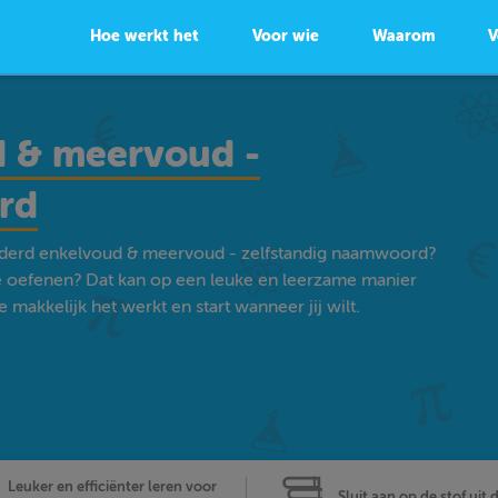
Hoe werkt het
Voor wie
Waarom
V
 & meervoud -
rd
rderd enkelvoud & meervoud - zelfstandig naamwoord?
e oefenen? Dat kan op een leuke en leerzame manier
akkelijk het werkt en start wanneer jij wilt.
Leuker en efficiënter leren voor
Sluit aan op de stof uit 