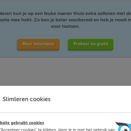
mleren kun je op een leuke manier thuis extra oefenen met d
moeite mee hebt. Zo ben je beter voorbereid en heb je nooit m
voor toetsen.
Meer informatie
Probeer nu gratis
Slimleren cookies
vóór het zelfstandig naamwoord staat.
in klopt en dat het geen gekke zin wordt met woorden op de ve
site gebruikt cookies
"Accepteer cookies" te klikken, stem je in met het gebruik van