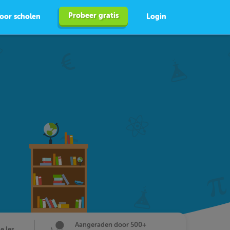
Probeer gratis
oor scholen
Login
Aangeraden door 500+
de les