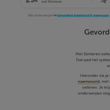
met Slimleren
Alle onderwerpen
Gevorderd enkelvoud & meervoud 
Gevorde
Met Slimleren oefen 
Dan past het systee
w
Hieronder zie je
naamwoord
, met
oefenen. Je kri
onderwerpen nog w