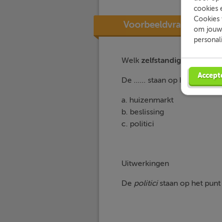
cookies 
Cookies 
Voorbeeldvraag
om jouw 
personal
Welk
zelfstandig naamwoo
Accept
De ...... staan op het punt een
a. huizenmarkt
b. beslissing
c. politici
Uitwerkingen
De
politici
staan op het punt