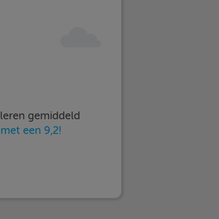
imleren gemiddeld
n
met een 9,2!