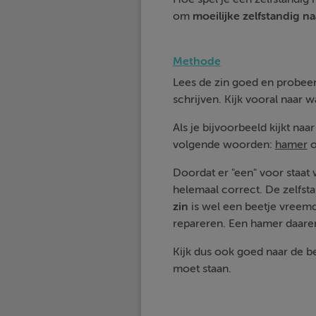
om
moeilijke
zelfstandig
n
Methode
Lees de zin goed en probeer
schrijven. Kijk vooral naar 
Als je bijvoorbeeld kijkt naa
volgende woorden:
hamer
o
Doordat er "een" voor staat w
helemaal correct. De zelfsta
zin
is wel een beetje vreemd
repareren. Een hamer daare
Kijk dus ook goed naar de b
moet staan.