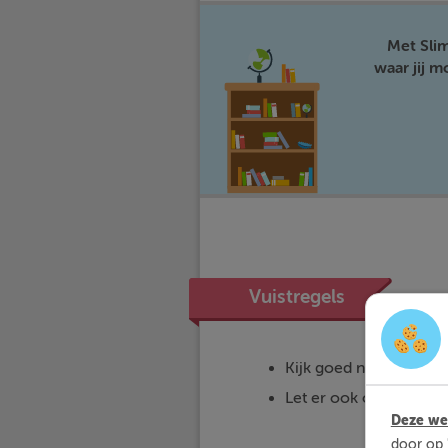
Met Sli
waar jij 
Vuistregels
Kijk goed naar wat er 
Let er ook op dat de z
Deze web
door op 