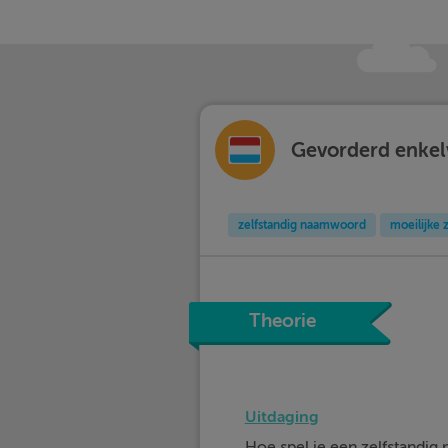
Gevorderd enkel
zelfstandig naamwoord
moeilijke
Theorie
Uitdaging
Hoe spel je een zelfstandig