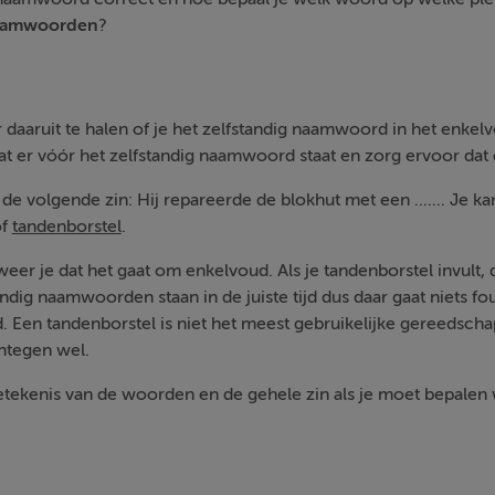
aamwoorden
?
 daaruit te halen of je het zelfstandig naamwoord in het enk
wat er vóór het zelfstandig naamwoord staat en zorg ervoor dat d
r de volgende zin: Hij repareerde de blokhut met een ....... Je k
f
tandenborstel
.
eer je dat het gaat om enkelvoud. Als je tandenborstel invult, d
ndig naamwoorden staan in de juiste tijd dus daar gaat niets fo
. Een tandenborstel is niet het meest gebruikelijke gereedsch
ntegen wel.
etekenis van de woorden en de gehele zin als je moet bepalen