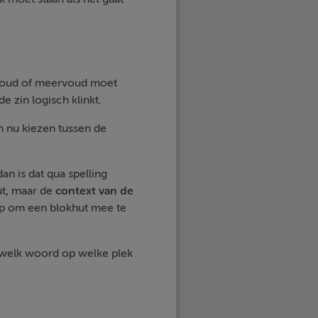
elvoud of meervoud moet
e zin logisch klinkt.
an nu kiezen tussen de
an is dat qua spelling
ut, maar de
context
van
de
ap om een blokhut mee te
 welk woord op welke plek