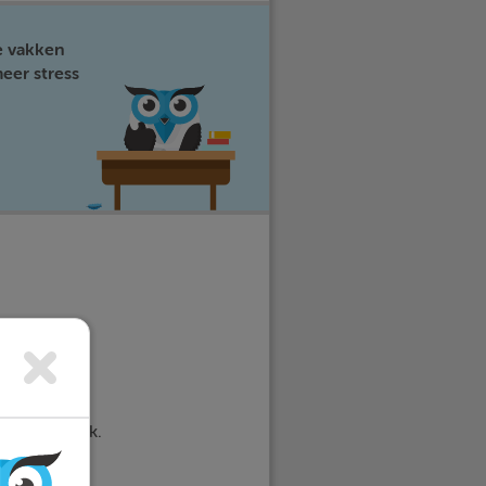
e vakken
eer stress
rkeerde plek.