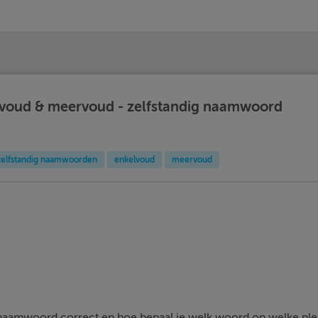
voud & meervoud - zelfstandig naamwoord
 zelfstandig naamwoorden
enkelvoud
meervoud
 naamwoord correct en hoe bepaal je welk woord op welke plek