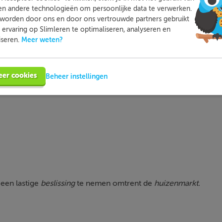
en andere technologieën om persoonlijke data te verwerken.
worden door ons en door ons vertrouwde partners gebruikt
ervaring op Slimleren te optimaliseren, analyseren en
Meer weten?
iseren.
rd
moet op welke plaats?
eer cookies
Beheer instellingen
 lastige ...... te nemen omtrent de .......
 een lastige
beslissing
te nemen omtrent de
huizenmarkt.