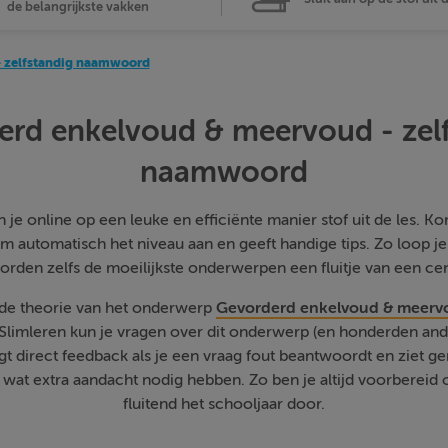
de belangrijkste vakken
- zelfstandig naamwoord
rd enkelvoud & meervoud - zel
naamwoord
je online op een leuke en efficiënte manier stof uit de les. Kom
m automatisch het niveau aan en geeft handige tips. Zo loop j
orden zelfs de moeilijkste onderwerpen een fluitje van een cen
 de theorie van het onderwerp
Gevorderd enkelvoud & meervo
 Slimleren kun je vragen over dit onderwerp (en honderden a
jgt direct feedback als je een vraag fout beantwoordt en ziet g
at extra aandacht nodig hebben. Zo ben je altijd voorbereid o
fluitend het schooljaar door.