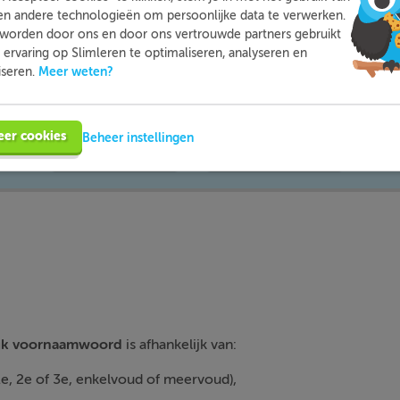
en andere technologieën om persoonlijke data te verwerken.
worden door ons en door ons vertrouwde partners gebruikt
ervaring op Slimleren te optimaliseren, analyseren en
mleren kun je op een leuke manier thuis extra oefenen met d
Meer weten?
iseren.
moeite mee hebt. Zo ben je beter voorbereid en heb je nooit m
voor toetsen.
eer cookies
Beheer instellingen
Meer informatie
Probeer nu gratis
lijk voornaamwoord
is afhankelijk van:
e, 2e of 3e, enkelvoud of meervoud),