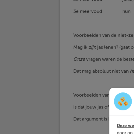
3e meervoud
Voorbeelden van de
niet-ze
Mag ik
zijn
jas lenen? (gaat o
Onze
vragen waren de beste.
Dat mag absoluut niet van
h
Voorbeelden van de
zelfsta
Is dat jouw jas of is het de
zi
Dat argument is het
uwe
, e
Deze web
door op 