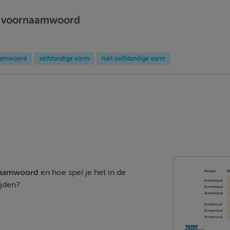
ijk voornaamwoord
aamwoord
zelfstandige vorm
niet-zelfstandige vorm
rnaamwoord
en hoe spel je het in de
ijden?