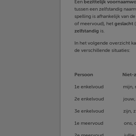
Een
bezittelijk voornaamw
tussen een zelfstandig naam
spelling is afhankelijk van d
of meervoud), het
geslacht
(
zelfstandig
is.
In het volgende overzicht ka
de verschillende situaties:
Persoon
Niet-z
1e enkelvoud m
2e enkelvoud j
3e enkelvoud zijn, z'n, 
1e meervoud o
2e meervoud jul