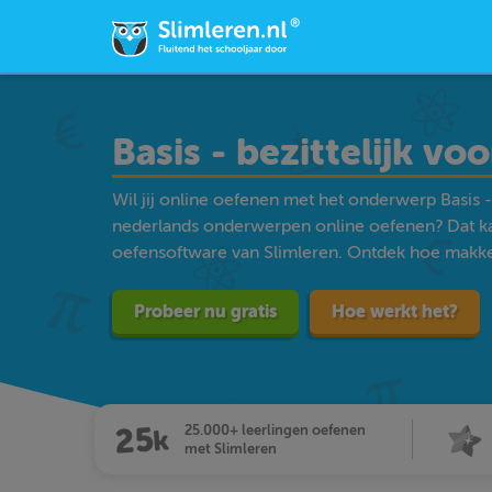
Basis - bezittelijk 
Wil jij online oefenen met het onderwerp Basis 
nederlands onderwerpen online oefenen? Dat k
oefensoftware van Slimleren. Ontdek hoe makkelij
Probeer nu gratis
Hoe werkt het?
25.000+ leerlingen oefenen
met Slimleren