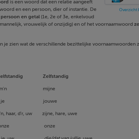
oord
is een woord dat een relatie aangeeft
woord en een persoon, dier of instantie. De
Overzicht 
e
persoon en getal
(1e, 2e of 3e, enkelvoud
mannelijk, vrouwelijk of onzijdig) en of het voornaamwoord
ze
n je zien wat de verschillende bezittelijke voornaamwoorden zi
elfstandig
Zelfstandig
ijn, m'n mijne
ouw, je jouwe
haar, d'r, uw zijne, hare, uwe
ns, onze onze
lie, je, uw
die/dat van jullie
, uwe