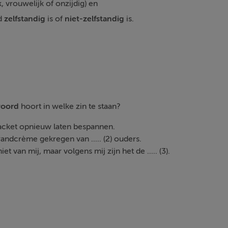
, vrouwelijk of onzijdig) en
d
zelfstandig
is of
niet-zelfstandig
is.
woord
hoort in welke zin te staan?
isracket opnieuw laten bespannen.
randcrème gekregen van ..... (2) ouders.
et van mij, maar volgens mij zijn het de ..... (3).