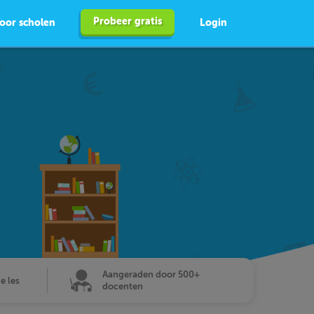
Probeer gratis
oor scholen
Login
Aangeraden door 500+
de les
docenten