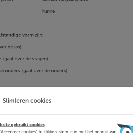
 hun hunne
lfstandige
vorm
zijn:
ver de jas)
 (gaat over de vragen)
un
ouders. (gaat over de ouders)
ndige vorm
zijn:
Slimleren cookies
jne
? (zelfstandig gebruikt, zonder het woord jas erachter)
delachtbare. (zelfstandig gebruikt, zonder het woord argument 
site gebruikt cookies
"Accepteer cookies" te klikken, stem je in met het gebruik van