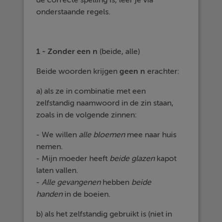
de correcte spelling is, leer je via
onderstaande regels.
1 - Zonder een n
(beide, alle)
Beide woorden krijgen
geen n
erachter:
a) als ze in combinatie met een
zelfstandig naamwoord in de zin staan,
zoals in de volgende zinnen:
- We willen
alle bloemen
mee naar huis
nemen.
- Mijn moeder heeft
beide glazen
kapot
laten vallen.
-
Alle gevangenen
hebben
beide
handen
in de boeien.
b) als het zelfstandig gebruikt is (niet in