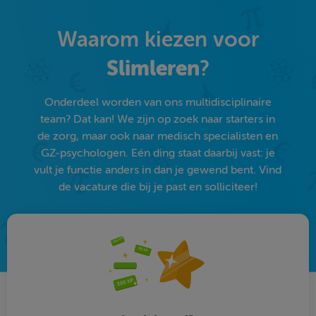
Waarom kiezen voor
Slimleren
?
Onderdeel worden van ons multidisciplinaire
team? Dat kan! We zijn op zoek naar starters in
de zorg, maar ook naar medisch specialisten en
GZ-psychologen. Eén ding staat daarbij vast: je
vult je functie anders in dan je gewend bent. Vind
de vacature die bij je past en solliciteer!