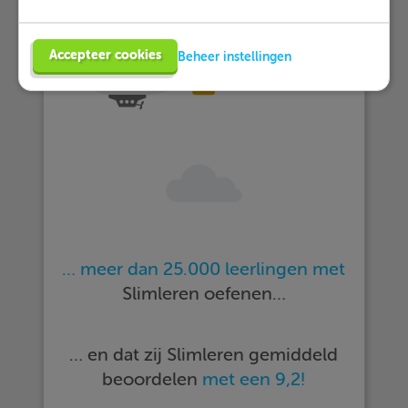
Accepteer cookies
Beheer instellingen
… meer dan 25.000 leerlingen met
Slimleren oefenen…
… en dat zij Slimleren gemiddeld
beoordelen
met een 9,2!