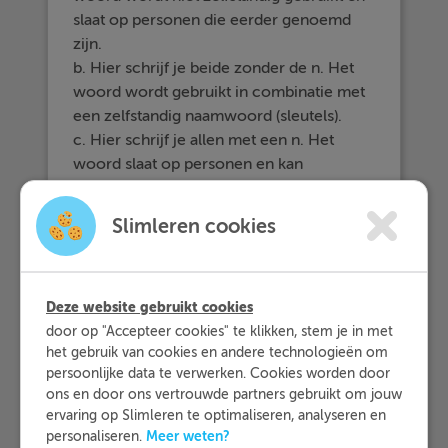
slaat op personen die eerder genoemd
zijn.
b. Hier schrijf je beide zonder de n. Het
woord wordt gebruikt in combinatie met
een zelfstandig naamwoord (sleutels).
c. Hier schrijf je allen met een n. Het
woord slaat op personen en kan
vervangen worden door 'iedereen'.
d. Hier schrijf je alle zonder de n. Het
Slimleren cookies
woord wordt gebruikt in combinatie met
een zelfstandig naamwoord (snoepjes).
Deze website gebruikt cookies
door op "Accepteer cookies" te klikken, stem je in met
het gebruik van cookies en andere technologieën om
persoonlijke data te verwerken. Cookies worden door
ons en door ons vertrouwde partners gebruikt om jouw
ervaring op Slimleren te optimaliseren, analyseren en
Meer weten?
personaliseren.