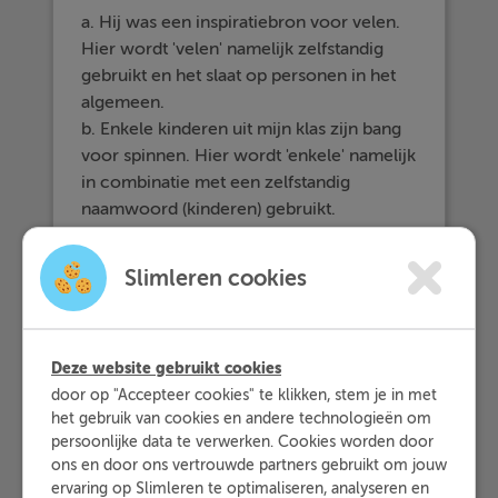
a. Hij was een inspiratiebron voor velen.
Hier wordt 'velen' namelijk zelfstandig
gebruikt en het slaat op personen in het
algemeen.
b. Enkele kinderen uit mijn klas zijn bang
voor spinnen. Hier wordt 'enkele' namelijk
in combinatie met een zelfstandig
naamwoord (kinderen) gebruikt.
c. Mijn moeder heeft sommige boeken
van vroeger bewaard. Hier wordt
Slimleren cookies
'sommige' namelijk in combinatie met
een zelfstandig naamwoord (boeken)
gebruikt.
Deze website gebruikt cookies
door op "Accepteer cookies" te klikken, stem je in met
het gebruik van cookies en andere technologieën om
persoonlijke data te verwerken. Cookies worden door
ons en door ons vertrouwde partners gebruikt om jouw
ervaring op Slimleren te optimaliseren, analyseren en