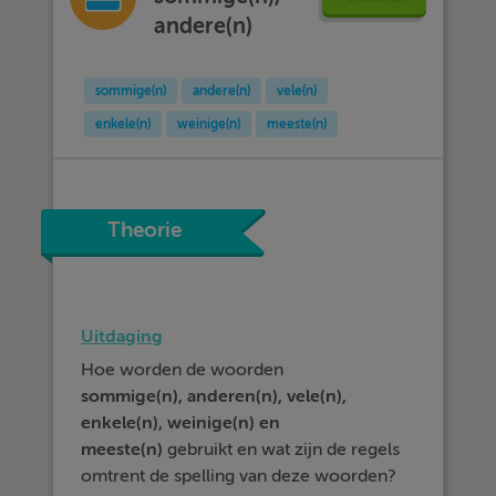
andere(n)
sommige(n)
andere(n)
vele(n)
enkele(n)
weinige(n)
meeste(n)
Theorie
Uitdaging
Hoe worden de woorden
sommige(n),
anderen(n), vele(n),
enkele(n), weinige(n) en
meeste(n)
gebruikt en wat zijn de regels
omtrent de spelling van deze woorden?