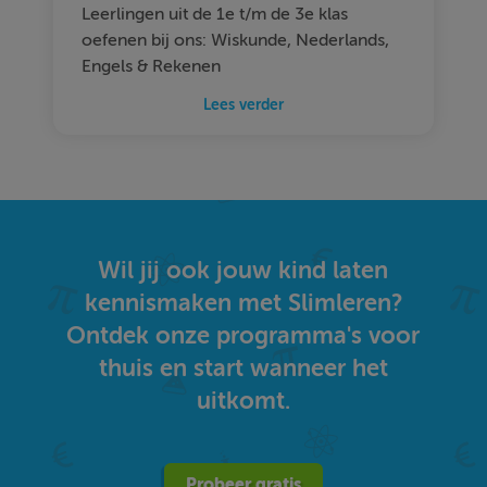
Leerlingen uit de 1e t/m de 3e klas
oefenen bij ons: Wiskunde, Nederlands,
Engels & Rekenen
Lees verder
Wil jij ook jouw kind laten
kennismaken met Slimleren?
Ontdek onze programma's voor
thuis en start wanneer het
uitkomt.
Probeer gratis