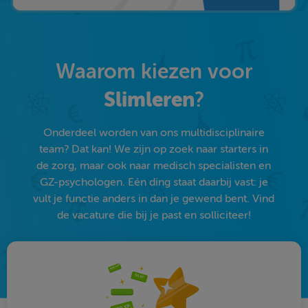
Waarom kiezen voor
Slimleren
?
Onderdeel worden van ons multidisciplinaire
team? Dat kan! We zijn op zoek naar starters in
de zorg, maar ook naar medisch specialisten en
GZ-psychologen. Eén ding staat daarbij vast: je
vult je functie anders in dan je gewend bent. Vind
de vacature die bij je past en solliciteer!