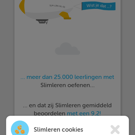
… meer dan 25.000 leerlingen met
Slimleren oefenen…
… en dat zij Slimleren gemiddeld
beoordelen
met een 9,2!
Slimleren cookies