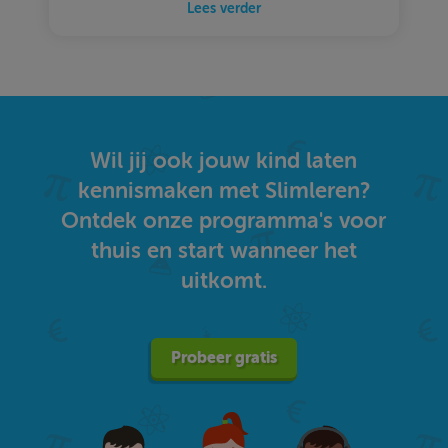
Lees verder
Wil jij ook jouw kind laten
kennismaken met Slimleren?
Ontdek onze programma's voor
thuis en start wanneer het
uitkomt.
Probeer gratis