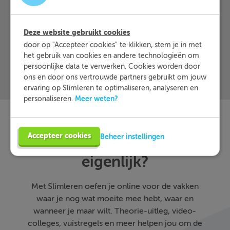
Meer informatie
Probeer nu 1 week gratis
Deze website gebruikt cookies
door op "Accepteer cookies" te klikken, stem je in met
het gebruik van cookies en andere technologieën om
persoonlijke data te verwerken. Cookies worden door
ons en door ons vertrouwde partners gebruikt om jouw
ervaring op Slimleren te optimaliseren, analyseren en
Meer weten?
personaliseren.
Accepteer cookies
Slimleren
Wat is
nou
Beheer instellingen
eigenlijk?
Met Slimleren oefen je online voor de vakken
waar je nog wat moeite mee hebt, waar en
wanneer je maar wilt. Theorie-uitleg, video-
colleges, vuistregels en meer helpen jou om de