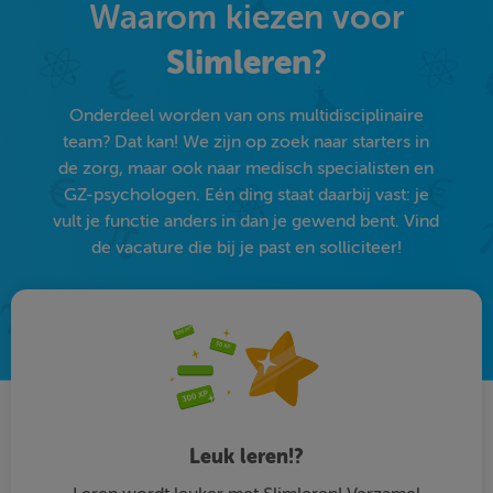
Waarom kiezen voor
Slimleren
?
Onderdeel worden van ons multidisciplinaire
team? Dat kan! We zijn op zoek naar starters in
de zorg, maar ook naar medisch specialisten en
GZ-psychologen. Eén ding staat daarbij vast: je
vult je functie anders in dan je gewend bent. Vind
de vacature die bij je past en solliciteer!
Leuk leren!?