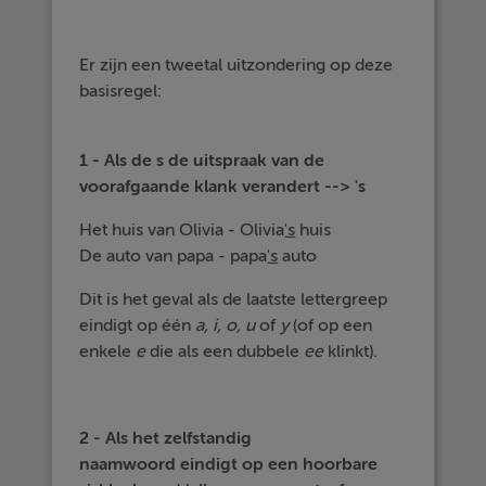
Er zijn een tweetal uitzondering op deze
basisregel:
1 - Als de s de uitspraak van de
voorafgaande klank verandert --> 's
Het huis van Olivia - Olivia
's
huis
De auto van papa - papa
's
auto
Dit is het geval als de laatste lettergreep
eindigt op één
a, i, o, u
of
y
(of op een
enkele
e
die als een dubbele
ee
klinkt).
2 - Als het zelfstandig
naamwoord eindigt op een hoorbare