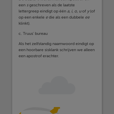
een
s
geschreven als de laatste
lettergreep eindigt op één
a, i, o, u
of
y
(of
op een enkele
e
die als een dubbele
ee
klinkt).
c. Truus' bureau
Als het zelfstandig naamwoord eindigt op
een hoorbare sisklank schrijven we alleen
een apostrof erachter.