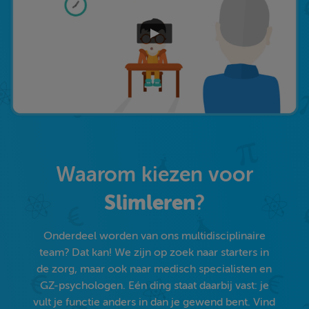
Waarom kiezen voor
Slimleren
?
Onderdeel worden van ons multidisciplinaire
team? Dat kan! We zijn op zoek naar starters in
de zorg, maar ook naar medisch specialisten en
GZ-psychologen. Eén ding staat daarbij vast: je
vult je functie anders in dan je gewend bent. Vind