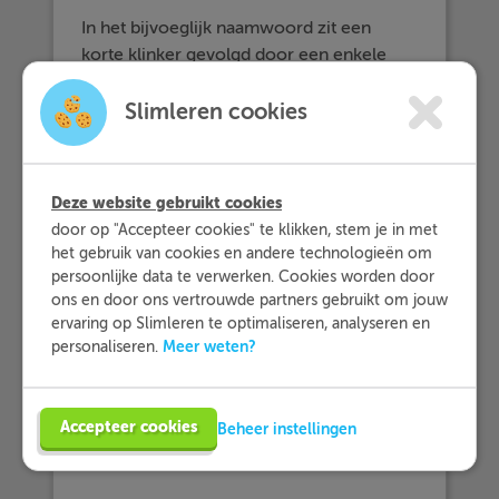
In het bijvoeglijk naamwoord zit een
korte klinker gevolgd door een enkele
medeklinker. In dit geval verdubbelt de
medeklinker in de vergrotende trap.
Slimleren cookies
fris - frisser - frist
b. In het bijvoeglijk naamwoord zit een
Deze website gebruikt cookies
dubbele klinker gevolgd door een enkele
door op "Accepteer cookies" te klikken, stem je in met
medeklinker. In dit geval verdwijnt een
het gebruik van cookies en andere technologieën om
van de klinkers in de vergrotende trap.
persoonlijke data te verwerken. Cookies worden door
ons en door ons vertrouwde partners gebruikt om jouw
extreem - extremer - extreemst
ervaring op Slimleren te optimaliseren, analyseren en
Meer weten?
personaliseren.
c. Het bijvoeglijk naamwoord eindigt op
een
r
. In dit geval komt er vaak +der in
plaats van +er in de vergrotende trap:
Accepteer cookies
Beheer instellingen
somber - somberder - somberst