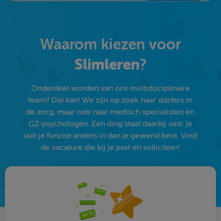
Waarom kiezen voor
Slimleren
?
Onderdeel worden van ons multidisciplinaire
team? Dat kan! We zijn op zoek naar starters in
de zorg, maar ook naar medisch specialisten en
GZ-psychologen. Eén ding staat daarbij vast: je
vult je functie anders in dan je gewend bent. Vind
de vacature die bij je past en solliciteer!