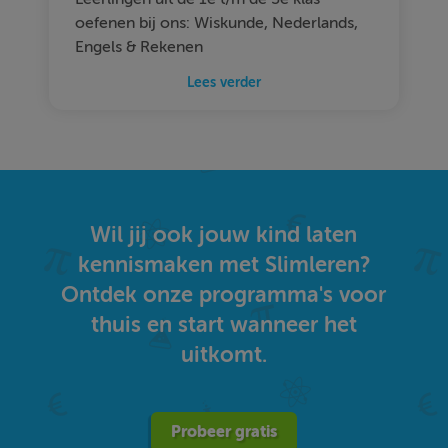
oefenen bij ons: Wiskunde, Nederlands,
Engels & Rekenen
Lees verder
Wil jij ook jouw kind laten
kennismaken met Slimleren?
Ontdek onze programma's voor
thuis en start wanneer het
uitkomt.
Probeer gratis