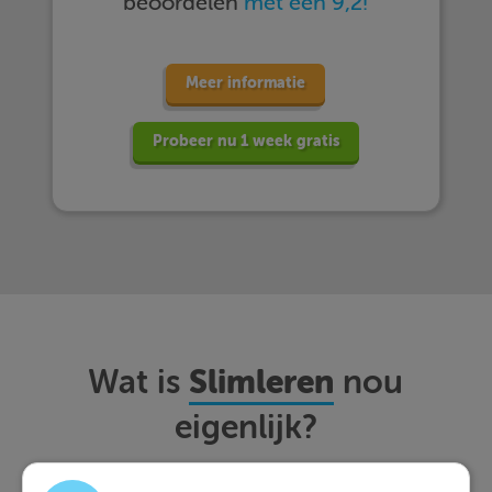
beoordelen
met een 9,2!
Meer informatie
Probeer nu 1 week gratis
Slimleren
Wat is
nou
eigenlijk?
Met Slimleren oefen je online voor de vakken