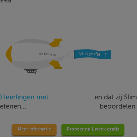
uentst
 leerlingen met
… en dat zij Sl
oefenen…
beoordele
Meer informatie
Probeer nu 1 week gratis