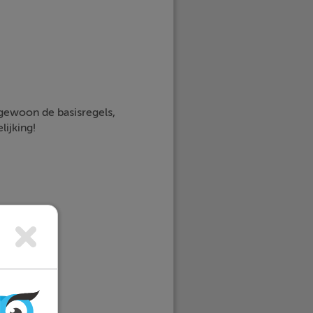
 gewoon de basisregels,
lijking!