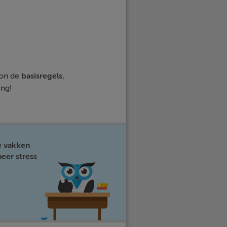
oon de
basisregels
,
ing!
e vakken
eer stress