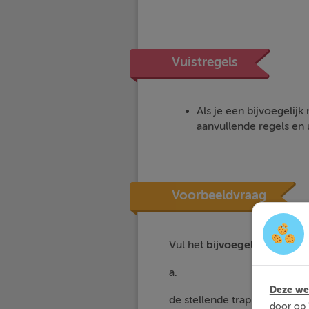
Vuistregels
Als je een bijvoegelij
aanvullende regels en 
Voorbeeldvraag
Vul het
bijvoegelijk naamw
a.
Deze web
de stellende trap - punctuee
door op 