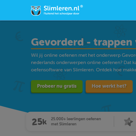
Gevorderd - trappen 
Wil jij online oefenen met het onderwerp Gevord
nederlands onderwerpen online oefenen? Dat k
oefensoftware van Slimleren. Ontdek hoe makkelij
Probeer nu gratis
Hoe werkt het?
25.000+ leerlingen oefenen
met Slimleren