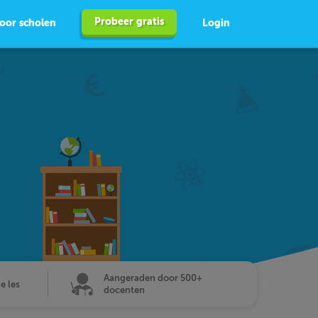
Probeer gratis
oor scholen
Login
Aangeraden door 500+
de les
docenten