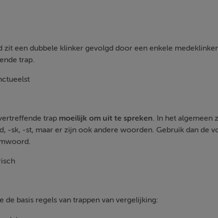
 zit een dubbele klinker gevolgd door een enkele medeklinker. 
tende trap.
nctueelst
vertreffende trap
moeilijk om uit te spreken
. In het algemeen 
-sd, -sk, -st, maar er zijn ook andere woorden. Gebruik dan de 
aamwoord.
risch
de basis regels van trappen van vergelijking: