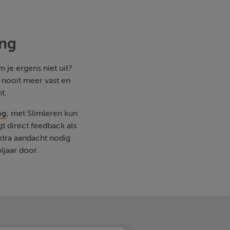
ing
 je ergens niet uit?
e nooit meer vast en
t.
ng
, met Slimleren kun
t direct feedback als
xtra aandacht nodig
ljaar door.