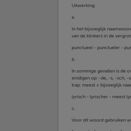
Uitwerking:
a.
In het bijvoeglijk naamwoord
van de klinkers in de vergro
punctueel - punctueler - pu
b.
In sommige gevallen is de o
eindigen op: -de, -s, -sch, 
trap: meest + bijvoeglijk n
lyrisch - lyrischer - meest ly
c.
Voor dit woord gebruiken we 