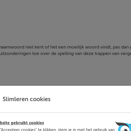
k naamwoord niet kent of het een moeilijk woord vindt, pas dan
uitzonderingen toe over de spelling van deze trappen van verge
Slimleren cookies
oord
in in de juiste vorm.
site gebruikt cookies
l
"Accepteer cookies" te klikken, stem je in met het gebruik van