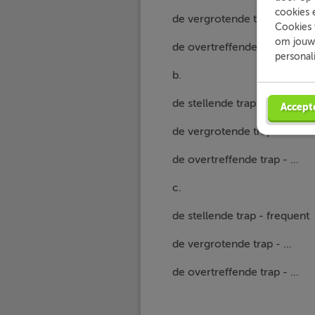
cookies 
de vergrotende trap - ...
Cookies 
om jouw 
de overtreffende trap - ...
personal
b.
de stellende trap - lyrisch
Accept
de vergrotende trap - ...
de overtreffende trap - ...
c.
de stellende trap - frequent
de vergrotende trap - ...
de overtreffende trap - ...