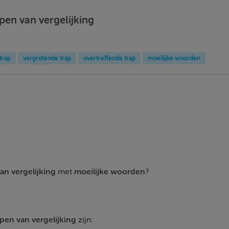
pen van vergelijking
trap
vergrotende trap
overtreffende trap
moeilijke woorden
an vergelijking
met
moeilijke woorden
?
pen van vergelijking
zijn: