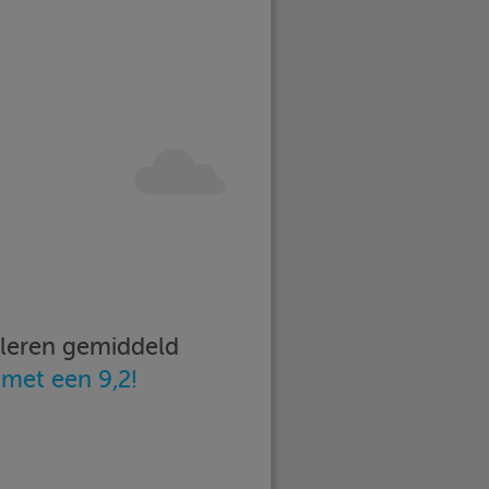
imleren gemiddeld
n
met een 9,2!