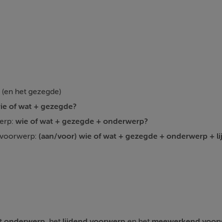
(en het gezegde)
ie of wat + gezegde?
werp:
wie of wat + gezegde + onderwerp?
 voorwerp:
(aan/voor)
wie of wat + gezegde + onderwerp + l
t
onderwerp
, het
lijdend voorwerp
en het
meewerkend voor