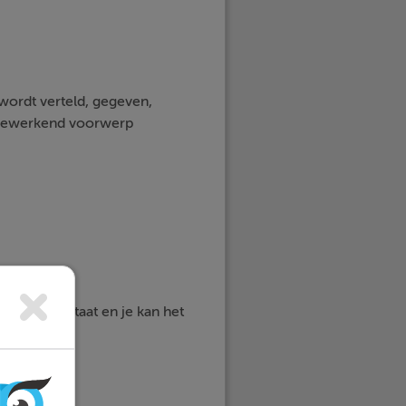
wordt verteld, gegeven,
 meewerkend voorwerp
in een zin staat en je kan het
werp: