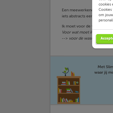
cookies 
Cookies 
Een meewerkend voorwerp i
om jouw 
iets abstracts een meewerke
personal
Ik moet voor de wasmachine
Voor wat moet ik een nieuw
-->
voor de wasmachine
= 
Accept
Met Sli
waar jij 