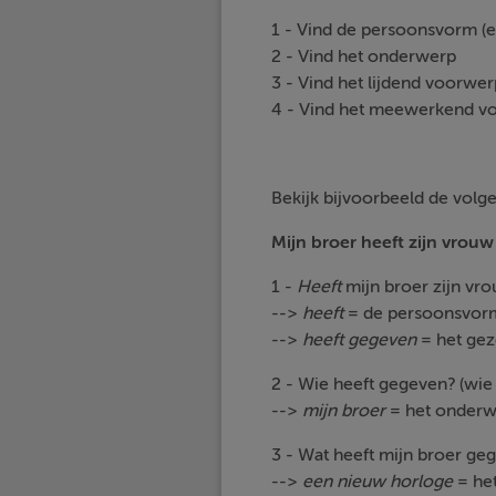
1 - Vind de persoonsvorm (
2 - Vind het onderwerp
3 - Vind het lijdend voorwer
4 - Vind het meewerkend v
Bekijk bijvoorbeeld de volge
Mijn broer heeft zijn vrou
1 -
Heeft
mijn broer zijn vr
-->
heeft
= de persoonsvor
-->
heeft gegeven
= het ge
2 - Wie heeft gegeven? (wie
-->
mijn broer
= het onderw
3 - Wat heeft mijn broer ge
-->
een nieuw horloge
= het