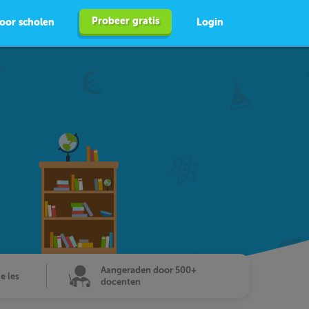
Probeer gratis
oor scholen
Login
Aangeraden door 500+
de les
docenten