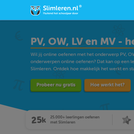
PV, OW, LV en MV - 
Wil jij online oefenen met het onderwerp PV, O
onderwerpen online oefenen? Dat kan op een l
Slimleren. Ontdek hoe makkelijk het werkt en star
Probeer nu gratis
Hoe werkt het?
25.000+ leerlingen oefenen
met Slimleren