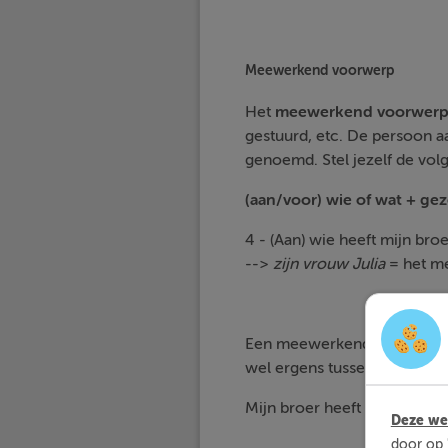
Meewerkend voorwerp
Het
meewerkend voorwer
gestuurd, etc. De persoon 
genoemd. Stel jezelf de vol
(aan/voor) wie of wat + g
4 - (Aan) wie heeft mijn br
-->
zijn vrouw Julia
= het m
Een meewerkend voorwerp 
wel ergens tussen zetten, d
Mijn broer heeft (
aan
) zijn 
Deze web
door op 