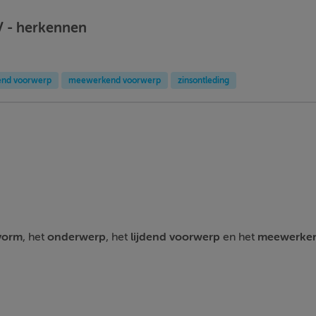
V - herkennen
dend voorwerp
meewerkend voorwerp
zinsontleding
vorm
, het
onderwerp
, het
lijdend voorwerp
en het
meewerken