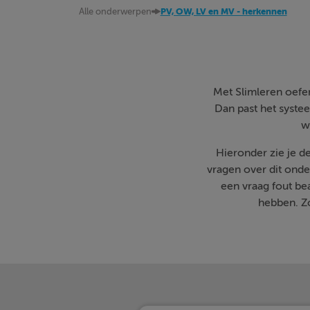
Alle onderwerpen
PV, OW, LV en MV - herkennen
Met Slimleren oefen 
Dan past het systee
w
Hieronder zie je d
vragen over dit onde
een vraag fout b
hebben. Zo