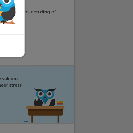
vallen kan ook een
ding
of
e vakken
eer stress