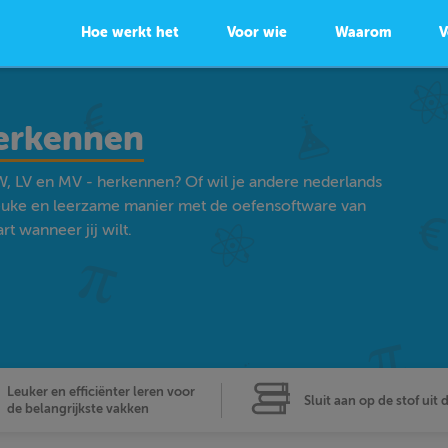
Hoe werkt het
Voor wie
Waarom
V
herkennen
W, LV en MV - herkennen? Of wil je andere nederlands
euke en leerzame manier met de oefensoftware van
t wanneer jij wilt.
Leuker en efficiënter leren voor
Sluit aan op de stof uit 
de belangrijkste vakken