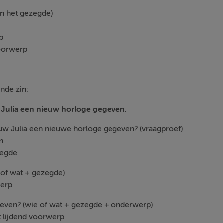
en het gezegde)
p
oorwerp
nde zin:
w Julia een nieuw horloge gegeven.
ouw Julia een nieuwe horloge gegeven? (vraagproef)
m
zegde
 of wat + gezegde)
erp
geven? (wie of wat + gezegde + onderwerp)
 lijdend voorwerp