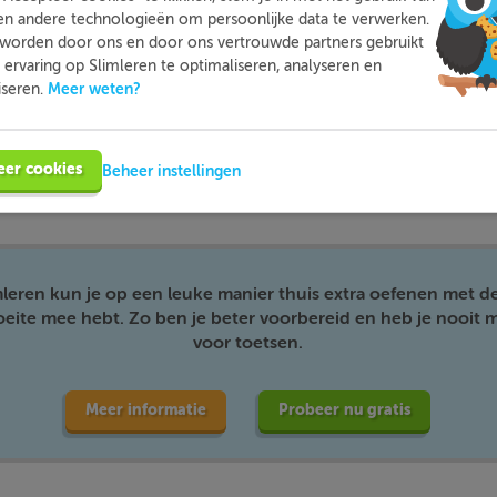
en andere technologieën om persoonlijke data te verwerken.
worden door ons en door ons vertrouwde partners gebruikt
s meestal een persoon of levend wezen, maar in sommige ge
ervaring op Slimleren te optimaliseren, analyseren en
nd voorwerp zijn.
Meer weten?
iseren.
 een nieuwe deur bestellen.
e deur bestellen?
meewerkend voorwerp
eer cookies
Beheer instellingen
mleren kun je op een leuke manier thuis extra oefenen met d
moeite mee hebt. Zo ben je beter voorbereid en heb je nooit m
voor toetsen.
Meer informatie
Probeer nu gratis