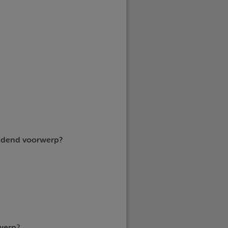
ijdend voorwerp?
werp
?