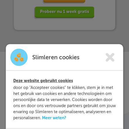
Probeer nu 1 week gratis
Slimleren cookies
Slimleren
Wat is
nou
Deze website gebruikt cookies
eigenlijk?
door op "Accepteer cookies" te klikken, stem je in met
het gebruik van cookies en andere technologieën om
persoonlijke data te verwerken. Cookies worden door
Met Slimleren oefen je online voor de vakken
ons en door ons vertrouwde partners gebruikt om jouw
waar je nog wat moeite mee hebt, waar en
ervaring op Slimleren te optimaliseren, analyseren en
wanneer je maar wilt. Theorie-uitleg, video-
Meer weten?
personaliseren.
colleges, vuistregels en meer helpen jou om de
stof sneller te begrijpen. Daarnaast krijg je bij