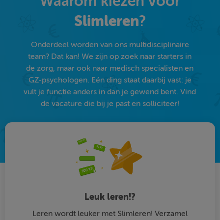
Waarom kiezen voor
Slimleren
?
Onderdeel worden van ons multidisciplinaire
team? Dat kan! We zijn op zoek naar starters in
de zorg, maar ook naar medisch specialisten en
GZ-psychologen. Eén ding staat daarbij vast: je
vult je functie anders in dan je gewend bent. Vind
de vacature die bij je past en solliciteer!
Leuk leren!?
Leren wordt leuker met Slimleren! Verzamel