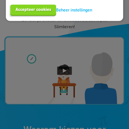
ieder fout gegeven antwoord direct een heldere
Accepteer cookies
Beheer instellingen
uitleg hoe je de vraag het beste kunt oplossen.
Zo leer je sneller en effectiever; dat is pas
Slimleren!