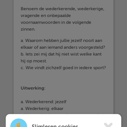
Benoem de wederkerende, wederkerige,
vragende en onbepaalde
voornaamwoorden in de volgende
zinnen.
a. Waarom hebben jullie jezelf nooit aan
elkaar of aan iemand anders voorgesteld?
b. Iets zei mij dat hij niet wist welke kant
hij op moest.
c. Wie vindt zichzelf goed in iedere sport?
Uitwerking:
a. Wederkerend: jezelf
a. Wederkerig: elkaar
a. Vragend: - (
waarom
is geen vragend
voornaamwoord)
Slimleren cookies