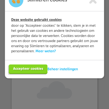
a. Onbepaald: iemand
b. Wederkerend: - (
mij
verandert niet in
zich
in de derde persoon)
Deze website gebruikt cookies
b. Wederkerig: -
door op "Accepteer cookies" te klikken, stem je in met
b. Vragend: welke
het gebruik van cookies en andere technologieën om
b. Onbepaald: Iets
persoonlijke data te verwerken. Cookies worden door
ons en door ons vertrouwde partners gebruikt om jouw
c. Wederkerend: zich
ervaring op Slimleren te optimaliseren, analyseren en
c. Wederkerig: -
Meer weten?
personaliseren.
c. Vragend: Wie
c. Onbepaald: iedere
Accepteer cookies
Beheer instellingen