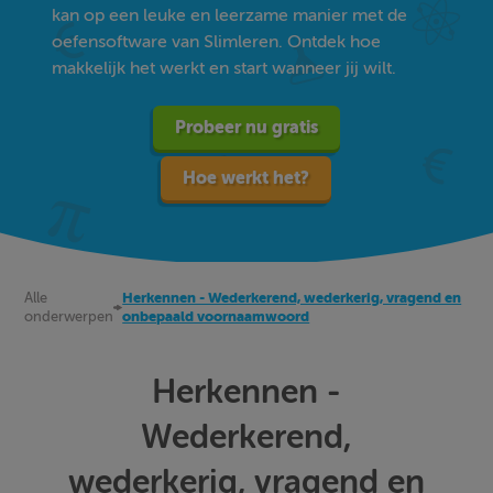
kan op een leuke en leerzame manier met de
oefensoftware van Slimleren. Ontdek hoe
makkelijk het werkt en start wanneer jij wilt.
Probeer nu gratis
Hoe werkt het?
Alle
Herkennen - Wederkerend, wederkerig, vragend en
onderwerpen
onbepaald voornaamwoord
Herkennen -
Wederkerend,
wederkerig, vragend en