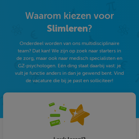
Waarom kiezen voor
Slimleren
?
Onderdeel worden van ons multidisciplinaire
team? Dat kan! We zijn op zoek naar starters in
de zorg, maar ook naar medisch specialisten en
GZ-psychologen. Eén ding staat daarbij vast: je
vult je functie anders in dan je gewend bent. Vind
de vacature die bij je past en solliciteer!