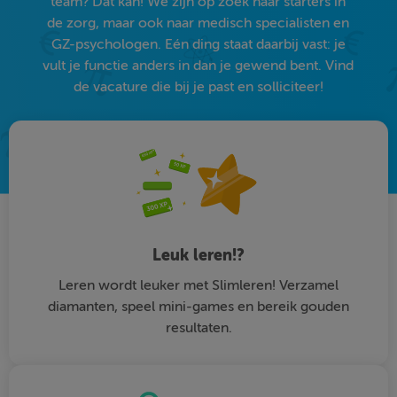
team? Dat kan! We zijn op zoek naar starters in
de zorg, maar ook naar medisch specialisten en
GZ-psychologen. Eén ding staat daarbij vast: je
vult je functie anders in dan je gewend bent. Vind
de vacature die bij je past en solliciteer!
Leuk leren!?
Leren wordt leuker met Slimleren! Verzamel
diamanten, speel mini-games en bereik gouden
resultaten.