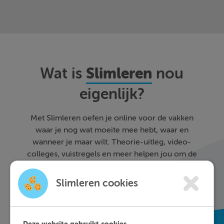
Slimleren
Wat is
nou
eigenlijk?
Met Slimleren oefen je online voor de vakken
waar je nog wat moeite mee hebt, waar en
wanneer je maar wilt. Theorie-uitleg, video-
colleges, vuistregels en meer helpen jou om de
stof sneller te begrijpen. Daarnaast krijg je bij
ieder fout gegeven antwoord direct een heldere
Slimleren cookies
uitleg hoe je de vraag het beste kunt oplossen.
Zo leer je sneller en effectiever; dat is pas
Slimleren!