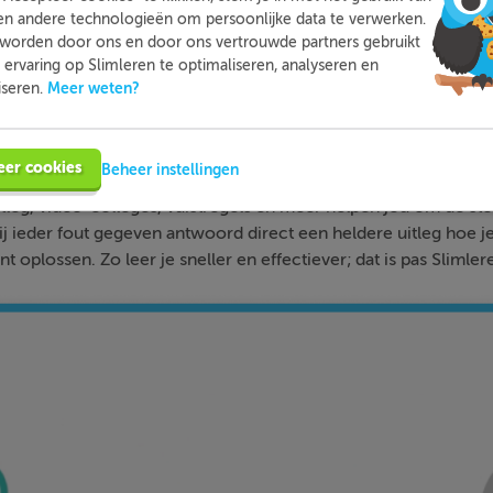
en andere technologieën om persoonlijke data te verwerken.
worden door ons en door ons vertrouwde partners gebruikt
ervaring op Slimleren te optimaliseren, analyseren en
Meer weten?
iseren.
Slimleren
Wat is
nou eigenlijk?
eer cookies
Beheer instellingen
n je online voor de vakken waar je nog wat moeite mee hebt,
tleg, video-colleges, vuistregels en meer helpen jou om de stof
bij ieder fout gegeven antwoord direct een heldere uitleg hoe j
nt oplossen. Zo leer je sneller en effectiever; dat is pas Slimler