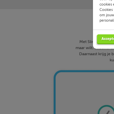
cookies 
Cookies 
om jouw 
personal
Accept
Met Slimleren oefe
maar wilt. Theorie-ui
Daarnaast krijg je 
ku