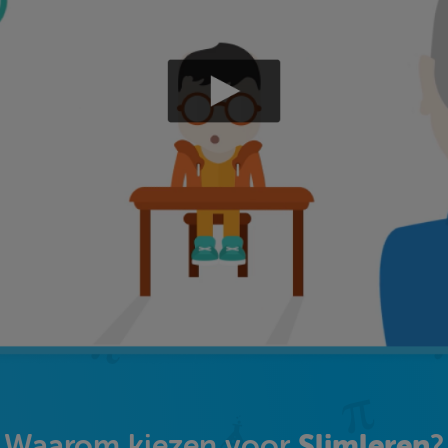
Slimleren
Waarom kiezen voor
?