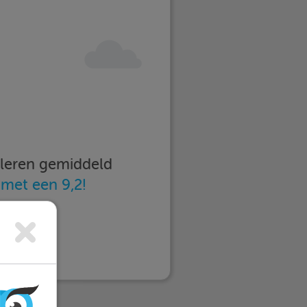
imleren gemiddeld
n
met een 9,2!