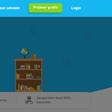
Probeer gratis
oor scholen
Login
Aangeraden door 500+
de les
docenten