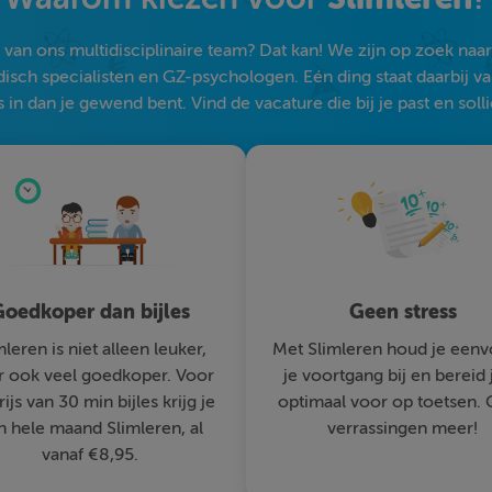
an ons multidisciplinaire team? Dat kan! We zijn op zoek naar s
sch specialisten en GZ-psychologen. Eén ding staat daarbij vast:
 in dan je gewend bent. Vind de vacature die bij je past en solli
oedkoper dan bijles
Geen stress
mleren is niet alleen leuker,
Met Slimleren houd je eenv
 ook veel goedkoper. Voor
je voortgang bij en bereid 
rijs van 30 min bijles krijg je
optimaal voor op toetsen.
n hele maand Slimleren, al
verrassingen meer!
vanaf €8,95.