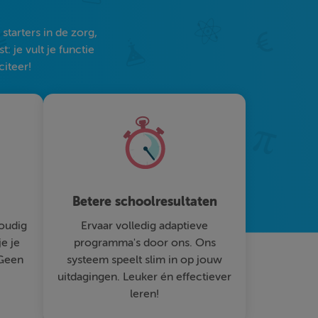
tarters in de zorg,
 je vult je functie
citeer!
Betere schoolresultaten
oudig
Ervaar volledig adaptieve
je je
programma's door ons. Ons
 Geen
systeem speelt slim in op jouw
uitdagingen. Leuker én effectiever
leren!