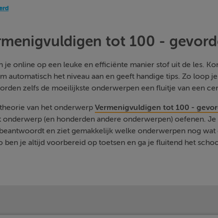
erd
rmenigvuldigen tot 100 - gevord
je online op een leuke en efficiënte manier stof uit de les. Kom
m automatisch het niveau aan en geeft handige tips. Zo loop j
orden zelfs de moeilijkste onderwerpen een fluitje van een cen
e theorie van het onderwerp
Vermenigvuldigen tot 100 - gevo
it onderwerp (en honderden andere onderwerpen) oefenen. Je k
ut beantwoordt en ziet gemakkelijk welke onderwerpen nog wat 
 ben je altijd voorbereid op toetsen en ga je fluitend het schoo