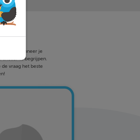
 waar en wanneer je
 sneller te begrijpen.
e de vraag het beste
en!