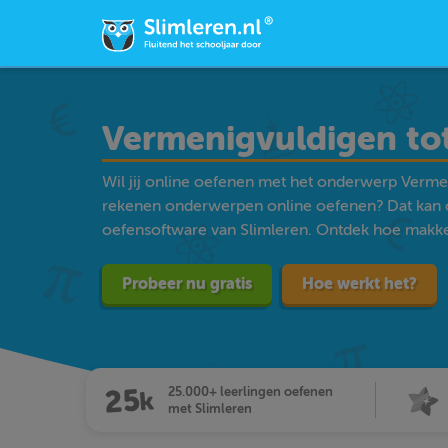
Vermenigvuldigen to
Wil jij online oefenen met het onderwerp Verme
rekenen onderwerpen online oefenen? Dat kan 
oefensoftware van Slimleren. Ontdek hoe makkelij
Probeer nu gratis
Hoe werkt het?
25.000+ leerlingen oefenen
met Slimleren