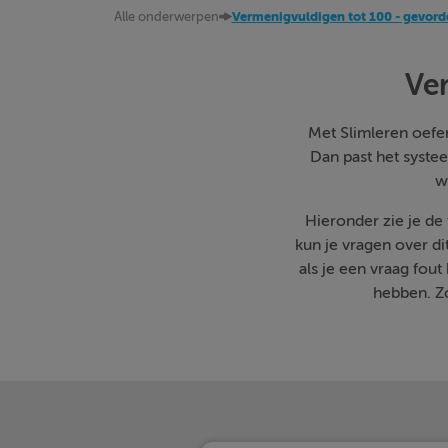
Alle onderwerpen
Vermenigvuldigen tot 100 - gevord
Ve
Met Slimleren oefen 
Dan past het systee
w
Hieronder zie je d
kun je vragen over d
als je een vraag fo
hebben. Zo