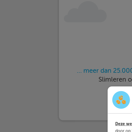
… meer dan 25.000
Slimleren 
Deze web
door op 