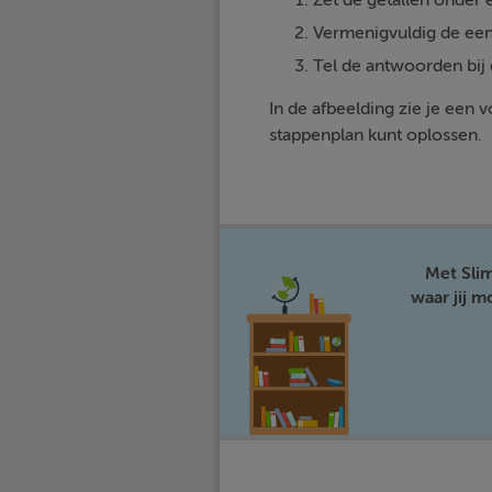
Zet de getallen onder e
Vermenigvuldig de een
Tel de antwoorden bij 
In de afbeelding zie je een
stappenplan kunt oplossen.
Met Sli
waar jij 