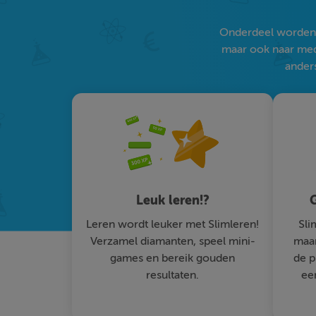
Onderdeel worden v
maar ook naar medi
anders
Leuk leren!?
G
Leren wordt leuker met Slimleren!
Sli
Verzamel diamanten, speel mini-
maar
games en bereik gouden
de p
resultaten.
ee