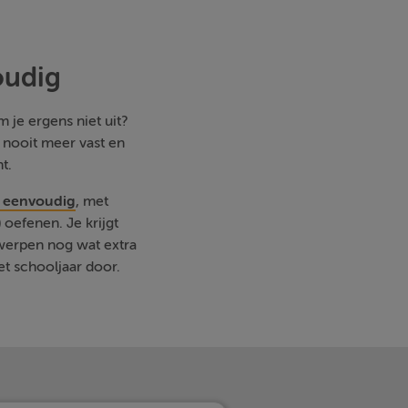
oudig
 je ergens niet uit?
e nooit meer vast en
t.
- eenvoudig
, met
oefenen. Je krijgt
rwerpen nog wat extra
et schooljaar door.