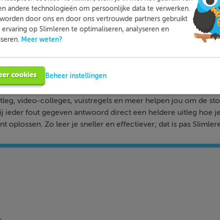
en andere technologieën om persoonlijke data te verwerken.
worden door ons en door ons vertrouwde partners gebruikt
ervaring op Slimleren te optimaliseren, analyseren en
Meer weten?
iseren.
Slimleren
Wat is
nou eigenlijk?
eer cookies
Beheer instellingen
n je online voor de vakken waar je nog wat moeite mee hebt,
tleg, video-colleges, vuistregels en meer helpen jou om de stof
bij ieder fout gegeven antwoord direct een heldere uitleg hoe j
nt oplossen. Zo leer je sneller en effectiever; dat is pas Slimler