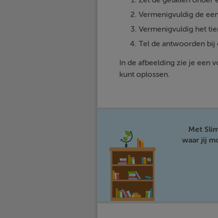
Zet de getallen onder e
Vermenigvuldig de een
Vermenigvuldig het tien
Tel de antwoorden bij 
In de afbeelding zie je een
kunt oplossen.
Met Sli
waar jij 