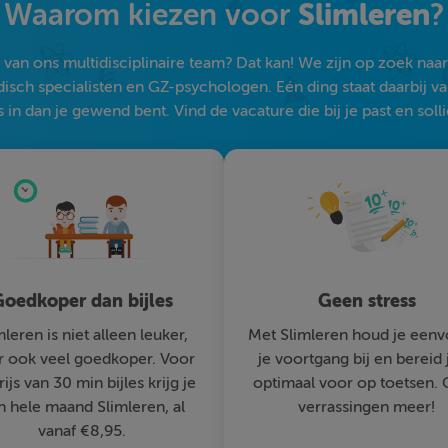
Slimleren
Waarom kiezen voor
?
an ons multidisciplinaire team? Dat kan! We zijn op zoek naar s
sch specialisten en GZ-psychologen. Eén ding staat daarbij vast:
 in dan je gewend bent. Vind de vacature die bij je past en solli
oedkoper dan bijles
Geen stress
mleren is niet alleen leuker,
Met Slimleren houd je eenv
 ook veel goedkoper. Voor
je voortgang bij en bereid 
rijs van 30 min bijles krijg je
optimaal voor op toetsen.
n hele maand Slimleren, al
verrassingen meer!
vanaf €8,95.