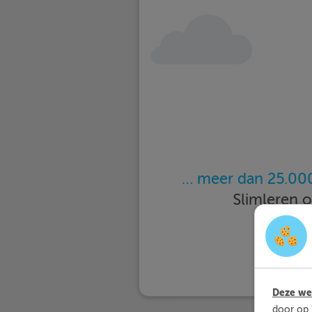
… meer dan 25.000
Slimleren 
Deze web
door op 