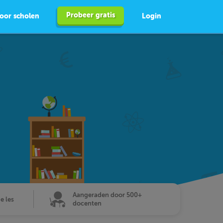
Probeer gratis
oor scholen
Login
Aangeraden door 500+
de les
docenten