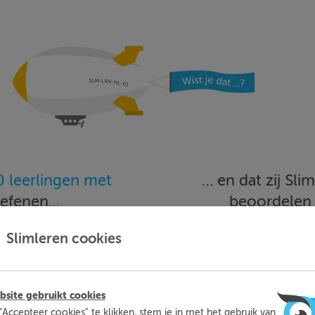
 leerlingen met
… en dat zij Sl
oefenen…
beoordele
Slimleren cookies
Meer informatie
Probeer nu 1 week gratis
site gebruikt cookies
"Accepteer cookies" te klikken, stem je in met het gebruik van