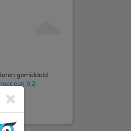
imleren gemiddeld
n
met een 9,2!