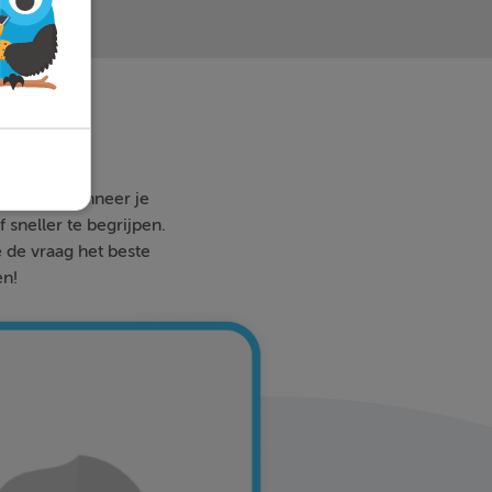
 waar en wanneer je
 sneller te begrijpen.
e de vraag het beste
en!