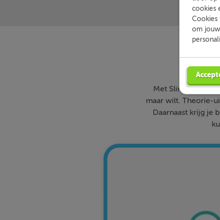
cookies 
Cookies 
om jouw 
personal
Accept
Met Slimleren oefe
maar wilt. Theorie-ui
Daarnaast krijg je 
ku