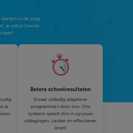
tarters in de zorg,
 je vult je functie
citeer!
Betere schoolresultaten
oudig
Ervaar volledig adaptieve
je je
programma's door ons. Ons
 Geen
systeem speelt slim in op jouw
uitdagingen. Leuker én effectiever
leren!