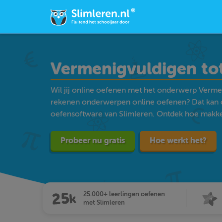
Vermenigvuldigen to
Wil jij online oefenen met het onderwerp Verme
rekenen onderwerpen online oefenen? Dat kan 
oefensoftware van Slimleren. Ontdek hoe makkelij
Probeer nu gratis
Hoe werkt het?
25.000+ leerlingen oefenen
met Slimleren