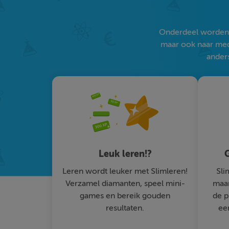
Onderdeel worden v
maar ook naar medi
anders
Leuk leren!?
G
Leren wordt leuker met Slimleren!
Sli
Verzamel diamanten, speel mini-
maar
games en bereik gouden
de p
resultaten.
ee