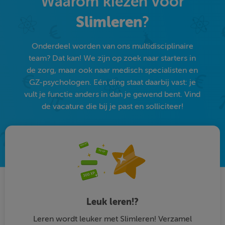
Waarom kiezen voor
Slimleren
?
Onderdeel worden van ons multidisciplinaire
team? Dat kan! We zijn op zoek naar starters in
de zorg, maar ook naar medisch specialisten en
GZ-psychologen. Eén ding staat daarbij vast: je
vult je functie anders in dan je gewend bent. Vind
de vacature die bij je past en solliciteer!
Leuk leren!?
Leren wordt leuker met Slimleren! Verzamel