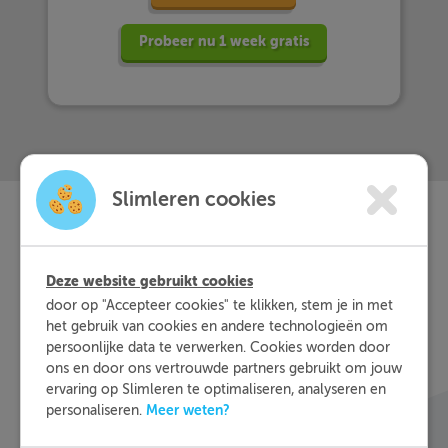
Probeer nu 1 week gratis
Slimleren cookies
Slimleren
Wat is
nou
Deze website gebruikt cookies
eigenlijk?
door op "Accepteer cookies" te klikken, stem je in met
het gebruik van cookies en andere technologieën om
persoonlijke data te verwerken. Cookies worden door
Met Slimleren oefen je online voor de vakken
ons en door ons vertrouwde partners gebruikt om jouw
waar je nog wat moeite mee hebt, waar en
ervaring op Slimleren te optimaliseren, analyseren en
wanneer je maar wilt. Theorie-uitleg, video-
Meer weten?
personaliseren.
colleges, vuistregels en meer helpen jou om de
stof sneller te begrijpen. Daarnaast krijg je bij