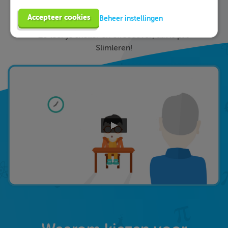
ieder fout gegeven antwoord direct een heldere
Accepteer cookies
Beheer instellingen
uitleg hoe je de vraag het beste kunt oplossen.
Zo leer je sneller en effectiever; dat is pas
Slimleren!