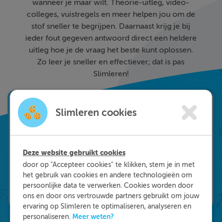
wanneer je maar wilt. Theorie-uitleg, video-
colleges, vuistregels en meer helpen jou om de
stof sneller te begrijpen. Daarnaast krijg je bij
ieder fout gegeven antwoord direct een heldere
uitleg hoe je de vraag het beste kunt oplossen.
Zo leer je sneller en effectiever; dat is pas
Slimleren!
Slimleren cookies
Deze website gebruikt cookies
door op "Accepteer cookies" te klikken, stem je in met
het gebruik van cookies en andere technologieën om
persoonlijke data te verwerken. Cookies worden door
ons en door ons vertrouwde partners gebruikt om jouw
ervaring op Slimleren te optimaliseren, analyseren en
Meer weten?
personaliseren.