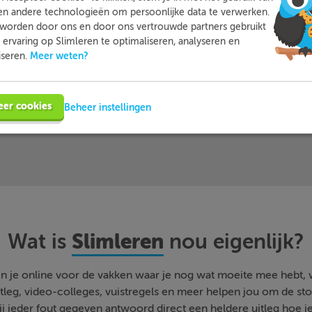
 leerlingen met
en andere technologieën om persoonlijke data te verwerken.
… en dat zij Sl
worden door ons en door ons vertrouwde partners gebruikt
oefenen…
beoordele
ervaring op Slimleren te optimaliseren, analyseren en
Meer weten?
iseren.
Meer informatie
Probeer nu 1 week gratis
eer cookies
Beheer instellingen
Slimleren
Wat is
nou eigenlijk?
n je online voor de vakken waar je nog wat moeite mee hebt,
tleg, video-colleges, vuistregels en meer helpen jou om de stof
bij ieder fout gegeven antwoord direct een heldere uitleg hoe j