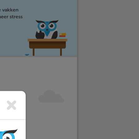
e vakken
eer stress