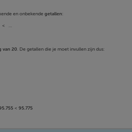
 bekende en onbekende
getallen
:
 < ...
g van 20
. De getallen die je moet invullen zijn dus:
95.755
<
95.775