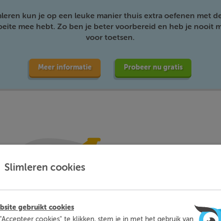
mleren kun je op een leuke manier thuis extra oefenen met d
moeite mee hebt. Zo ben je beter voorbereid en heb je nooit m
voor toetsen.
Meer informatie
Probeer nu gratis
Slimleren cookies
site gebruikt cookies
"Accepteer cookies" te klikken, stem je in met het gebruik van