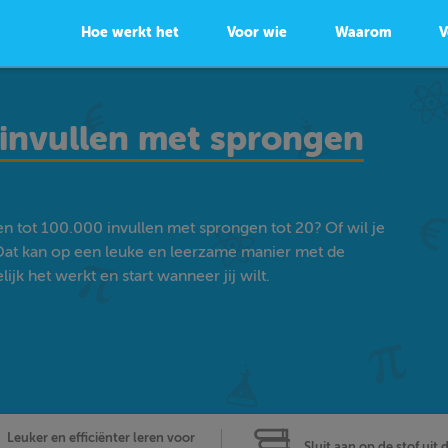
Hoe werkt het
Voor wie
Waarom
V
 invullen met sprongen
en tot 100.000 invullen met sprongen tot 20? Of wil je
at kan op een leuke en leerzame manier met de
k het werkt en start wanneer jij wilt.
Leuker en efficiënter leren voor
Sluit aan op de stof uit 