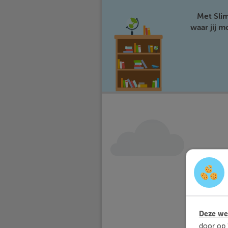
Met Sli
waar jij 
Deze web
door op 