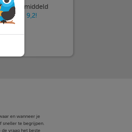
imleren gemiddeld
n
met een 9,2!
 waar en wanneer je
 sneller te begrijpen.
e de vraag het beste