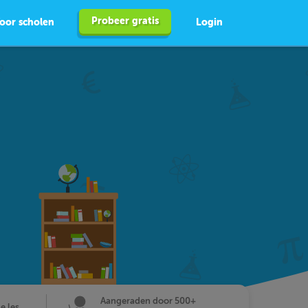
Probeer gratis
oor scholen
Login
Aangeraden door 500+
de les