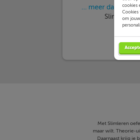
… meer dan 25.000
cookies 
Cookies 
Slimleren 
om jouw 
personal
Accept
Met Slimleren oefe
maar wilt. Theorie-ui
Daarnaast krijg je 