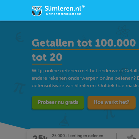
Getallen tot 100.000
tot 20
Wil jij online oefenen met het onderwerp Getall
andere rekenen onderwerpen online oefenen? D
oefensoftware van Slimleren. Ontdek hoe makkelij
Probeer nu gratis
Hoe werkt het?
25.000+ leerlingen oefenen