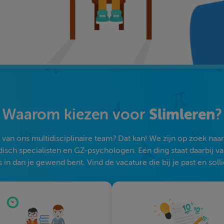
Slimleren
Waarom kiezen voor
?
an ons multidisciplinaire team? Dat kan! We zijn op zoek naar s
sch specialisten en GZ-psychologen. Eén ding staat daarbij vast:
 in dan je gewend bent. Vind de vacature die bij je past en solli