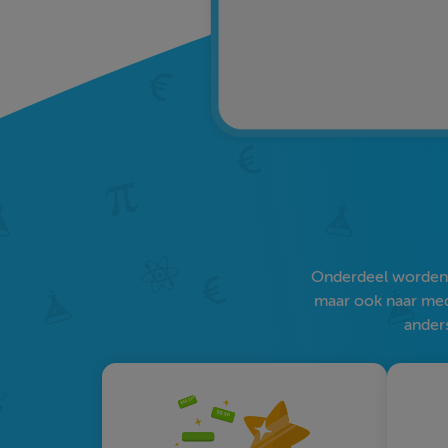
Onderdeel worden v
maar ook naar medi
anders