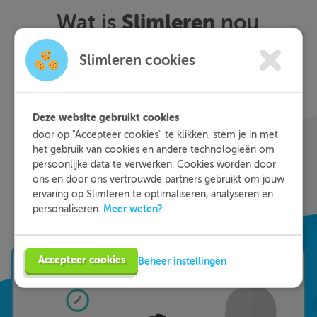
Slimleren
Wat is
nou
eigenlijk?
Slimleren cookies
Met Slimleren oefen je online voor de vakken
waar je nog wat moeite mee hebt, waar en
Deze website gebruikt cookies
wanneer je maar wilt. Theorie-uitleg, video-
door op "Accepteer cookies" te klikken, stem je in met
colleges, vuistregels en meer helpen jou om de
het gebruik van cookies en andere technologieën om
stof sneller te begrijpen. Daarnaast krijg je bij
persoonlijke data te verwerken. Cookies worden door
ieder fout gegeven antwoord direct een heldere
ons en door ons vertrouwde partners gebruikt om jouw
uitleg hoe je de vraag het beste kunt oplossen.
ervaring op Slimleren te optimaliseren, analyseren en
Zo leer je sneller en effectiever; dat is pas
Meer weten?
personaliseren.
Slimleren!
Accepteer cookies
Beheer instellingen