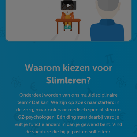
Waarom kiezen voor
Slimleren
?
Onderdeel worden van ons multidisciplinaire
team? Dat kan! We zijn op zoek naar starters in
de zorg, maar ook naar medisch specialisten en
GZ-psychologen. Eén ding staat daarbij vast: je
vult je functie anders in dan je gewend bent. Vind
de vacature die bij je past en solliciteer!