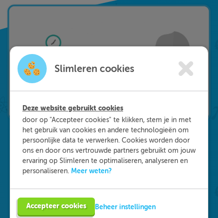
Slimleren cookies
Deze website gebruikt cookies
door op "Accepteer cookies" te klikken, stem je in met
het gebruik van cookies en andere technologieën om
persoonlijke data te verwerken. Cookies worden door
ons en door ons vertrouwde partners gebruikt om jouw
Waarom kiezen voor
ervaring op Slimleren te optimaliseren, analyseren en
Meer weten?
personaliseren.
Slimleren
?
Onderdeel worden van ons multidisciplinaire
Accepteer cookies
Beheer instellingen
team? Dat kan! We zijn op zoek naar starters in