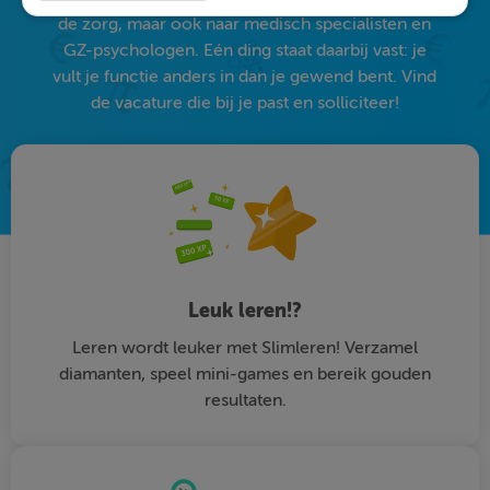
de zorg, maar ook naar medisch specialisten en
GZ-psychologen. Eén ding staat daarbij vast: je
vult je functie anders in dan je gewend bent. Vind
de vacature die bij je past en solliciteer!
Leuk leren!?
Leren wordt leuker met Slimleren! Verzamel
diamanten, speel mini-games en bereik gouden
resultaten.