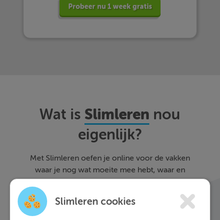
Probeer nu 1 week gratis
Slimleren
Wat is
nou
eigenlijk?
Met Slimleren oefen je online voor de vakken
waar je nog wat moeite mee hebt, waar en
wanneer je maar wilt. Theorie-uitleg, video-
colleges, vuistregels en meer helpen jou om de
Slimleren cookies
stof sneller te begrijpen. Daarnaast krijg je bij
ieder fout gegeven antwoord direct een heldere