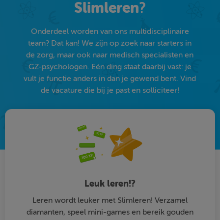
Slimleren
?
Onderdeel worden van ons multidisciplinaire
team? Dat kan! We zijn op zoek naar starters in
de zorg, maar ook naar medisch specialisten en
GZ-psychologen. Eén ding staat daarbij vast: je
vult je functie anders in dan je gewend bent. Vind
de vacature die bij je past en solliciteer!
Leuk leren!?
Leren wordt leuker met Slimleren! Verzamel
diamanten, speel mini-games en bereik gouden