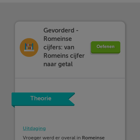
Gevorderd -
Romeinse
cijfers: van
Oefenen
Romeins cijfer
naar getal
Theorie
Uitdaging
Vroeger werd er overal in
Romeinse