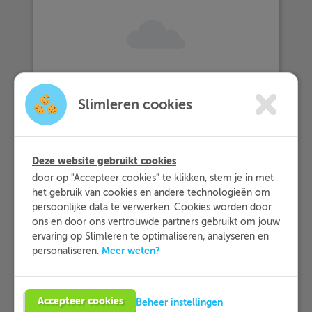
… meer dan 25.000 leerlingen met
Slimleren cookies
Slimleren oefenen…
Deze website gebruikt cookies
… en dat zij Slimleren gemiddeld
door op "Accepteer cookies" te klikken, stem je in met
beoordelen
met een 9,2!
het gebruik van cookies en andere technologieën om
persoonlijke data te verwerken. Cookies worden door
ons en door ons vertrouwde partners gebruikt om jouw
Meer informatie
ervaring op Slimleren te optimaliseren, analyseren en
Meer weten?
personaliseren.
Probeer nu 1 week gratis
Accepteer cookies
Beheer instellingen