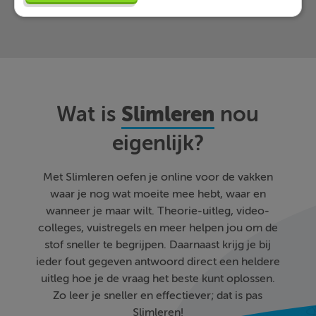
Slimleren
Wat is
nou
eigenlijk?
Met Slimleren oefen je online voor de vakken
waar je nog wat moeite mee hebt, waar en
wanneer je maar wilt. Theorie-uitleg, video-
colleges, vuistregels en meer helpen jou om de
stof sneller te begrijpen. Daarnaast krijg je bij
ieder fout gegeven antwoord direct een heldere
uitleg hoe je de vraag het beste kunt oplossen.
Zo leer je sneller en effectiever; dat is pas
Slimleren!