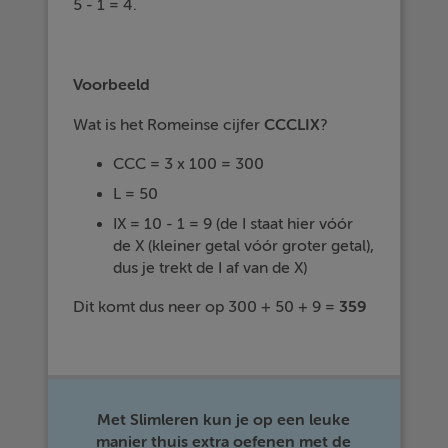
5 - 1 = 4.
Voorbeeld
Wat is het Romeinse cijfer
CCCLIX
?
CCC = 3 x 100 = 300
L = 50
IX = 10 - 1 = 9 (de I staat hier vóór
de X (kleiner getal vóór groter getal),
dus je trekt de I af van de X)
Dit komt dus neer op 300 + 50 + 9 =
359
Met Slimleren kun je op een leuke
manier thuis extra oefenen met de