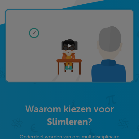
Waarom kiezen voor
Slimleren
?
Onderdeel worden van ons multidisciplinaire