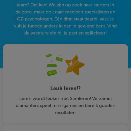
team? Dat kan! We zijn op zoek naar starters in
de zorg, maar ook naar medisch specialisten en
GZ-psychologen. Eén ding staat daarbij vast: je
vult je functie anders in dan je gewend bent. Vind
de vacature die bij je past en solliciteer!
Leuk leren!?
Leren wordt leuker met Slimleren! Verzamel
diamanten, speel mini-games en bereik gouden
resultaten.