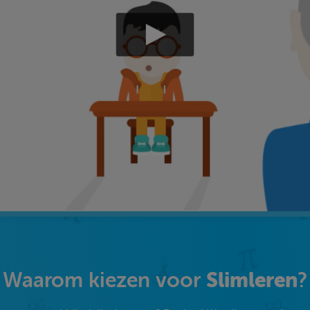
Slimleren
Waarom kiezen voor
?