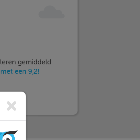
imleren gemiddeld
n
met een 9,2!