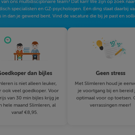
an ons multidisciplinaire team? Dat kan! We zijn op zoek naar s
sch specialisten en GZ-psychologen. Eén ding staat daarbij vast:
 in dan je gewend bent. Vind de vacature die bij je past en solli
oedkoper dan bijles
Geen stress
mleren is niet alleen leuker,
Met Slimleren houd je eenv
 ook veel goedkoper. Voor
je voortgang bij en bereid 
rijs van 30 min bijles krijg je
optimaal voor op toetsen.
n hele maand Slimleren, al
verrassingen meer!
vanaf €8,95.