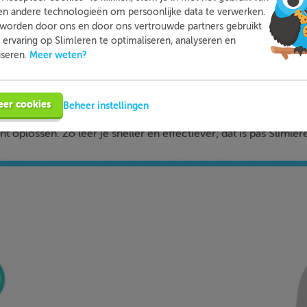
en andere technologieën om persoonlijke data te verwerken.
worden door ons en door ons vertrouwde partners gebruikt
ervaring op Slimleren te optimaliseren, analyseren en
Slimleren
Wat is
nou eigenlijk?
Meer weten?
iseren.
n je online voor de vakken waar je nog wat moeite mee hebt,
tleg, video-colleges, vuistregels en meer helpen jou om de stof
eer cookies
Beheer instellingen
bij ieder fout gegeven antwoord direct een heldere uitleg hoe j
nt oplossen. Zo leer je sneller en effectiever; dat is pas Slimler