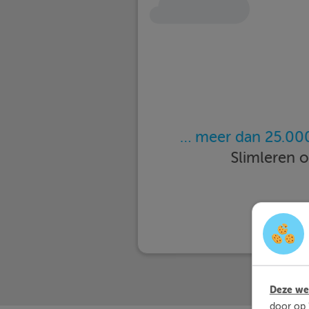
… meer dan 25.000
Slimleren 
Deze web
door op 