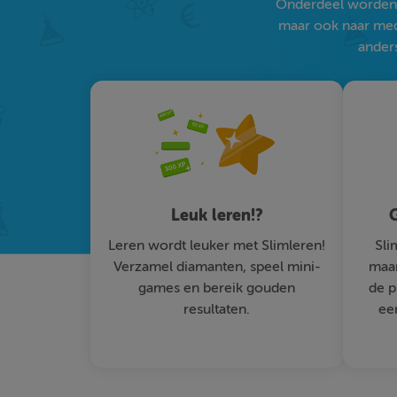
Onderdeel worden v
maar ook naar medi
anders
Leuk leren!?
G
Leren wordt leuker met Slimleren!
Sli
Verzamel diamanten, speel mini-
maar
games en bereik gouden
de p
resultaten.
ee