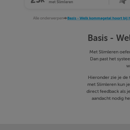
met Slimleren
Alle onderwerpen
Basis - Welk kommagetal hoort bij h
Basis - We
Met Slimleren oefen 
Dan past het systee
w
Hieronder zie je de
met Slimleren kun j
direct feedback als 
aandacht nodig heb