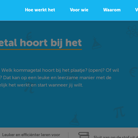
Hoe werkt het
Voor wie
Waarom
V
tal hoort bij het
 Welk kommagetal hoort bij het plaatje? (open)? Of wil
? Dat kan op een leuke en leerzame manier met de
k het werkt en start wanneer jij wilt.
Leuker en efficiënter leren voor
Sluit aan op de stof uit 