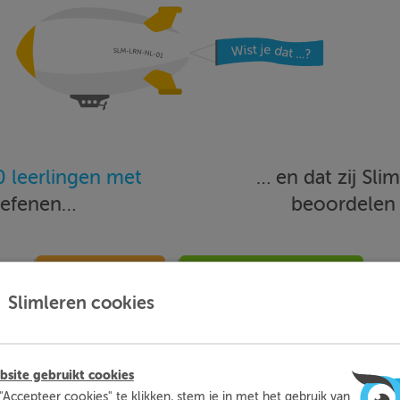
 leerlingen met
… en dat zij Sl
oefenen…
beoordele
Meer informatie
Probeer nu 1 week gratis
Slimleren cookies
site gebruikt cookies
"Accepteer cookies" te klikken, stem je in met het gebruik van