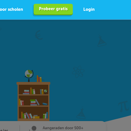
Probeer gratis
oor scholen
Login
Aangeraden door 500+
de les