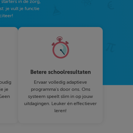
tarters in de zorg,
 je vult je functie
citeer!
Betere schoolresultaten
oudig
Ervaar volledig adaptieve
je je
programma's door ons. Ons
 Geen
systeem speelt slim in op jouw
uitdagingen. Leuker én effectiever
leren!