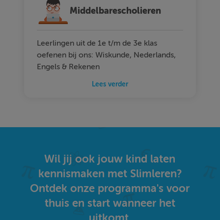
Middelbarescholieren
Leerlingen uit de 1e t/m de 3e klas
oefenen bij ons: Wiskunde, Nederlands,
Engels & Rekenen
Lees verder
Wil jij ook jouw kind laten
kennismaken met Slimleren?
Ontdek onze programma's voor
thuis en start wanneer het
uitkomt.