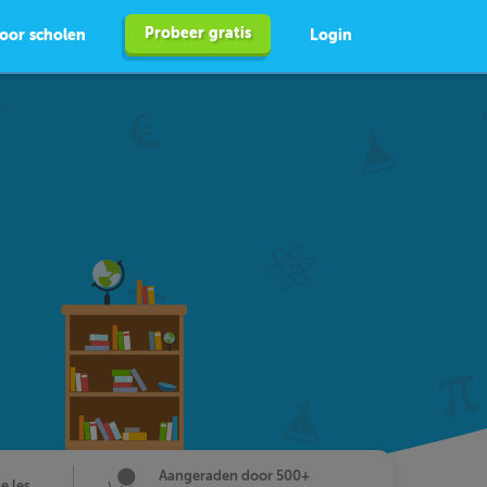
Probeer gratis
oor scholen
Login
Aangeraden door 500+
de les