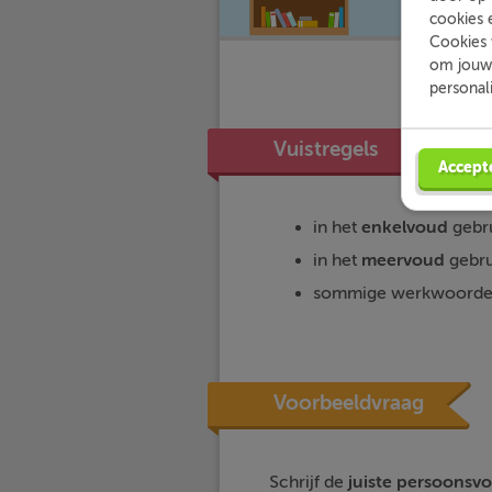
cookies 
Cookies 
om jouw 
personal
Vuistregels
Accept
in het
enkelvoud
gebru
in het
meervoud
gebru
sommige werkwoorden
Voorbeeldvraag
Schrijf de
juiste persoonsv