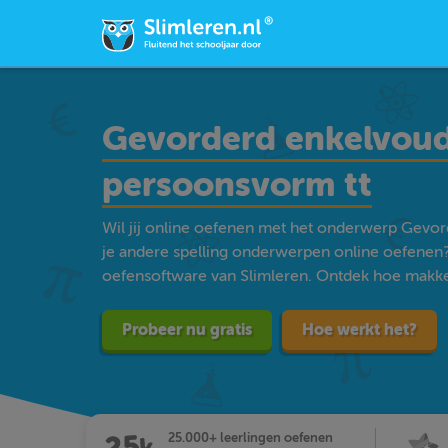
Gevorderd enkelvoud
persoonsvorm tt
Wil jij online oefenen met het onderwerp Gevo
je andere spelling onderwerpen online oefenen
oefensoftware van Slimleren. Ontdek hoe makkelij
Probeer nu gratis
Hoe werkt het?
25.000+ leerlingen oefenen