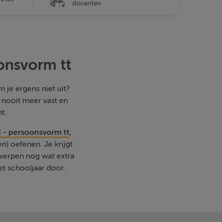
docenten
onsvorm tt
 je ergens niet uit?
e nooit meer vast en
t.
 - persoonsvorm tt
,
) oefenen. Je krijgt
rwerpen nog wat extra
et schooljaar door.