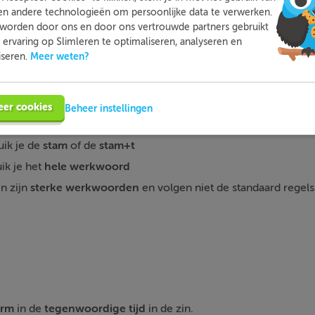
en andere technologieën om persoonlijke data te verwerken.
worden door ons en door ons vertrouwde partners gebruikt
ervaring op Slimleren te optimaliseren, analyseren en
Meer weten?
iseren.
eer cookies
Beheer instellingen
ik je de
stam
of de
stam+t
ik je het
hele
werkwoord
 zijn
sterke werkwoorden
en volgen niet de standaard regels
orm
in de
tegenwoordige tijd
in de zin.