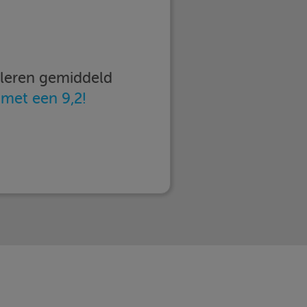
imleren gemiddeld
n
met een 9,2!