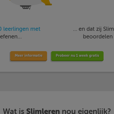
 leerlingen met
… en dat zij Sl
oefenen…
beoordele
Meer informatie
Probeer nu 1 week gratis
Slimleren
Wat is
nou eigenlijk?