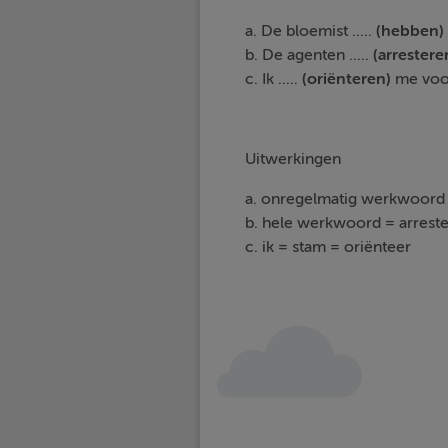
a. De bloemist .....
(hebben)
b. De agenten .....
(arrestere
c. Ik .....
(oriënteren)
me voor
Uitwerkingen
a. onregelmatig werkwoord h
b. hele werkwoord = arrest
c. ik = stam = oriënteer