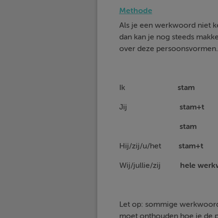
Methode
Als je een werkwoord niet k
dan kan je nog steeds makkel
over deze persoonsvormen.
Ik
st
Jij
stam+t
stam
j
Hij/zij/u/het
sta
Wij/jullie/zij
hele we
Let op: sommige werkwoorden
moet onthouden hoe je de p