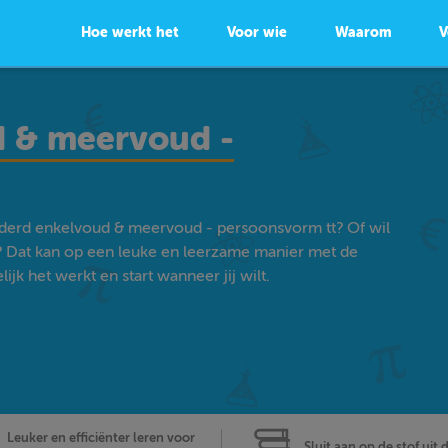
Hoe werkt het
Voor wie
Waarom
V
 & meervoud -
rderd enkelvoud & meervoud - persoonsvorm tt? Of wil
? Dat kan op een leuke en leerzame manier met de
k het werkt en start wanneer jij wilt.
Leuker en efficiënter leren voor
Sluit aan op de stof uit 