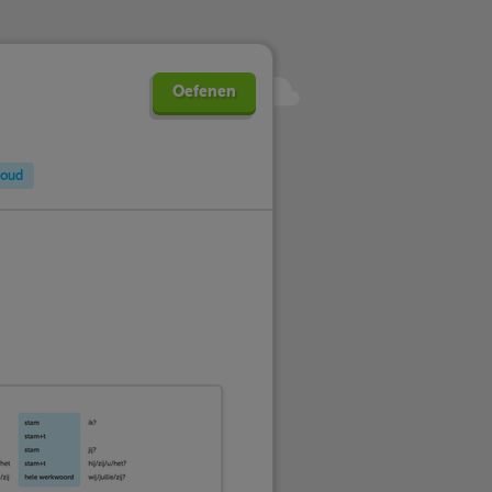
Oefenen
oud