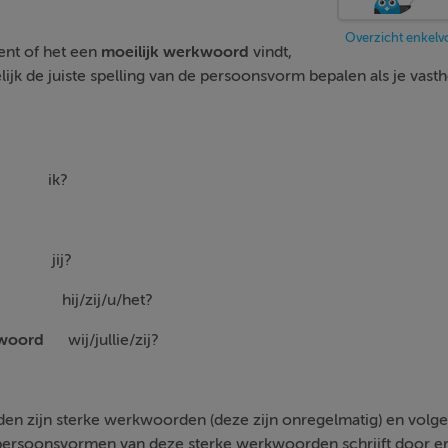
Overzicht enkel
ent of het een
moeilijk
werkwoord
vindt,
ijk de juiste spelling van de persoonsvorm bepalen als je vast
am
ik?
ij?
m+t
hij/zij/u/het?
rkwoord
wij/jullie/zij?
 zijn sterke werkwoorden (deze zijn onregelmatig) en volgen
ersoonsvormen van deze sterke werkwoorden schrijft door er