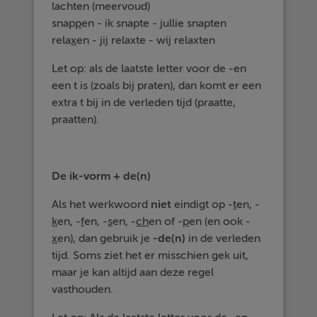
lachten (meervoud)
snap
p
en - ik snapte - jullie snapten
rela
x
en - jij relaxte - wij relaxten
Let op: als de laatste letter voor de -en
een t is (zoals bij praten), dan komt er een
extra t bij in de verleden tijd (praatte,
praatten).
De ik-vorm + de(n)
Als het werkwoord
niet
eindigt op -
t
en, -
k
en, -
f
en, -
s
en, -
ch
en of -
p
en (en ook -
x
en), dan gebruik je
-de(n)
in de verleden
tijd. Soms ziet het er misschien gek uit,
maar je kan altijd aan deze regel
vasthouden.