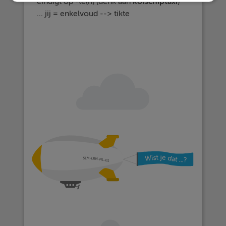
eindigt op -te(n) (denk aan
kofschiptaxi
)
... jij = enkelvoud --> tikte