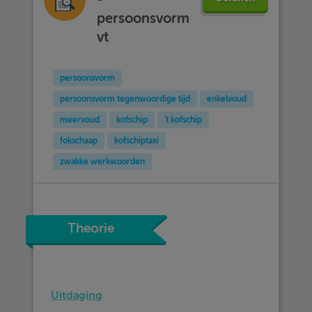
persoonsvorm
vt
persoonsvorm
persoonsvorm tegenwoordige tijd
enkelvoud
meervoud
kofschip
't kofschip
fokschaap
kofschiptaxi
zwakke werkwoorden
Theorie
Uitdaging