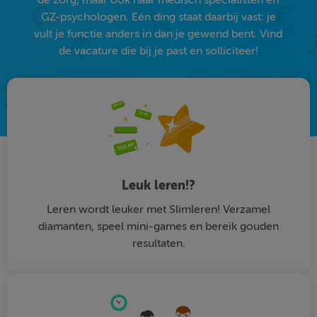
GZ-psychologen. Eén ding staat daarbij vast: je
vult je functie anders in dan je gewend bent. Vind
de vacature die bij je past en solliciteer!
Leuk leren!?
Leren wordt leuker met Slimleren! Verzamel
diamanten, speel mini-games en bereik gouden
resultaten.