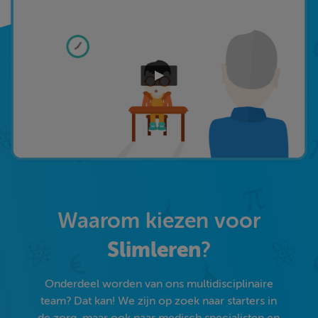
Waarom kiezen voor
Slimleren
?
Onderdeel worden van ons multidisciplinaire
team? Dat kan! We zijn op zoek naar starters in
de zorg, maar ook naar medisch specialisten en