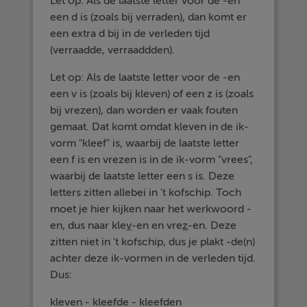
Let op: Als de laatste letter voor de -en
een d is (zoals bij verraden), dan komt er
een extra d bij in de verleden tijd
(verraadde, verraaddden).
Let op: Als de laatste letter voor de -en
een v is (zoals bij kleven) of een z is (zoals
bij vrezen), dan worden er vaak fouten
gemaat. Dat komt omdat kleven in de ik-
vorm "kleef" is, waarbij de laatste letter
een f is en vrezen is in de ik-vorm "vrees",
waarbij de laatste letter een s is. Deze
letters zitten allebei in 't kofschip. Toch
moet je hier kijken naar het werkwoord -
en, dus naar kle
v
-en en vre
z
-en. Deze
zitten niet in 't kofschip, dus je plakt -de(n)
achter deze ik-vormen in de verleden tijd.
Dus:
kleven - kleefde - kleefden