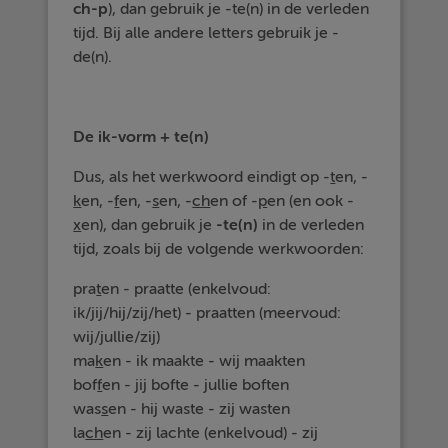
ch-p
), dan gebruik je -te(n) in de verleden
tijd. Bij alle andere letters gebruik je -
de(n).
De ik-vorm + te(n)
Dus, als het werkwoord eindigt op -
t
en, -
k
en, -
f
en, -
s
en, -
ch
en of -
p
en (en ook -
x
en), dan gebruik je
-te(n)
in de verleden
tijd, zoals bij de volgende werkwoorden:
pra
t
en - praatte (enkelvoud:
ik/jij/hij/zij/het) - praatten (meervoud:
wij/jullie/zij)
ma
k
en - ik maakte - wij maakten
bof
f
en - jij bofte - jullie boften
was
s
en - hij waste - zij wasten
la
ch
en - zij lachte (enkelvoud) - zij