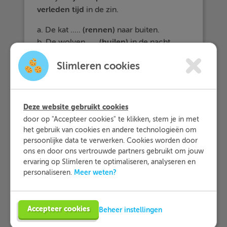
verleden tijd
in de zin.
a. De kat .....
(rennen)
naar buiten.
b. De wolven .....
(huilen)
in de nacht.
c. .....
(Tikken)
jij tegen het raam?
Slimleren cookies
Uitwerkingen
Deze website gebruikt cookies
a. rennen eindigt op -nen --> verleden
door op "Accepteer cookies" te klikken, stem je in met
tijd eindigt op -de(n) (denk aan
het gebruik van cookies en andere technologieën om
kofschiptaxi
)
persoonlijke data te verwerken. Cookies worden door
de kat = enkelvoud --> rende
ons en door ons vertrouwde partners gebruikt om jouw
ervaring op Slimleren te optimaliseren, analyseren en
b. huilen eindigt op -len --> verleden tijd
Meer weten?
personaliseren.
eindigt op -de(n) (denk aan
kofschiptaxi
)
de wolven = meervoud --> huilden
Accepteer cookies
Beheer instellingen
c. tikken eindigt op -ken --> verleden tijd