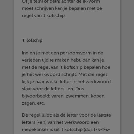
Of je te(n) of de(n) achter de ik-vorm
moet schrijven kan je bepalen met de
regel van 't kofschip.
't Kofschip
Indien je met een persoonsvorm in de
verleden tijd te maken hebt, dan kan je
met
de regel van 't kofschip
bepalen hoe
je het werkwoord schrijft. Met die regel
kijk je naar welke letter in het werkwoord
staat vóór de letters -en. Dus
bijvoorbeeld: va
r
en, zwem
m
en, ko
p
en,
za
g
en, etc.
De regel luidt: als de letter voor de laatste
letters (-en) van het werkwoord een
medeklinker is uit 't kofschip (dus
t-k-f-s-