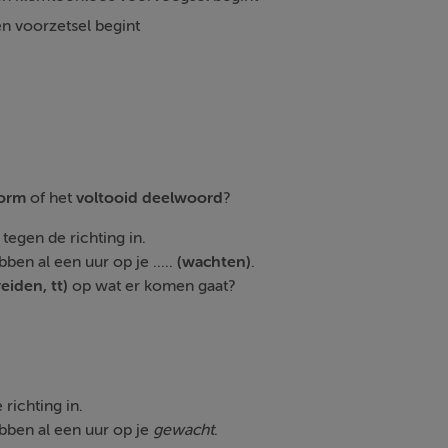
 voorzetsel begint
orm
of het
v
oltooid deelwoord
?
tegen de richting in.
ben al een uur op je .....
(wachten)
.
eiden, tt)
op wat er komen gaat?
richting in.
ebben al een uur op je
gewacht
.