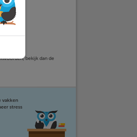
rkwoorden, bekijk dan de
e vakken
eer stress