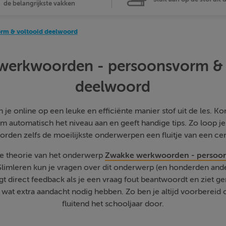
de belangrijkste vakken
rm & voltooid deelwoord
werkwoorden - persoonsvorm & 
deelwoord
je online op een leuke en efficiënte manier stof uit de les. Kom
m automatisch het niveau aan en geeft handige tips. Zo loop j
orden zelfs de moeilijkste onderwerpen een fluitje van een cen
de theorie van het onderwerp
Zwakke werkwoorden - persoon
Slimleren kun je vragen over dit onderwerp (en honderden an
jgt direct feedback als je een vraag fout beantwoordt en ziet g
at extra aandacht nodig hebben. Zo ben je altijd voorbereid o
fluitend het schooljaar door.