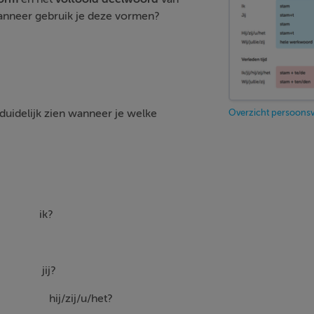
neer gebruik je deze vormen?
Overzicht persoonsv
duidelijk zien wanneer je welke
am
ik?
ij?
m+t
hij/zij/u/het?