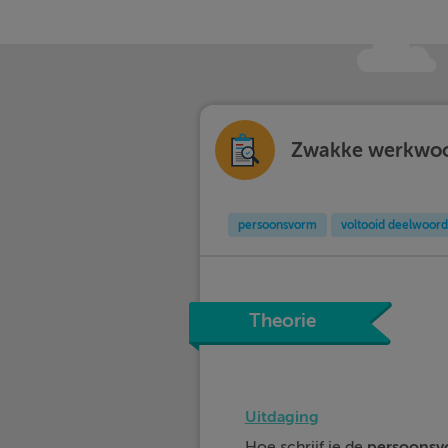
Zwakke werkwoor
persoonsvorm
voltooid deelwoord
Theorie
Uitdaging
Hoe schrijf je de
persoonsv