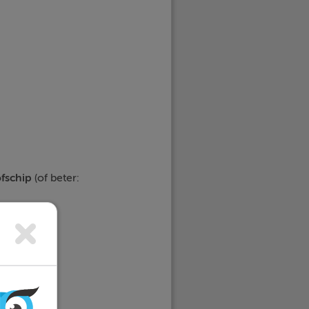
ofschip
(of beter:
hreven: