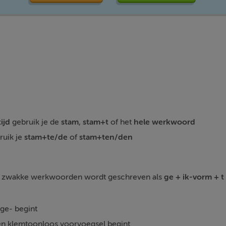
tijd
gebruik je de
stam
,
stam+t
of het
hele
werkwoord
ruik je
stam+te/de
of
stam+ten/den
n zwakke werkwoorden wordt geschreven als
ge + ik-vorm + t
ge- begint
n klemtoonloos voorvoegsel begint