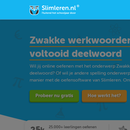
Zwakke werkwoorden
voltooid deelwoord
Wil jij online oefenen met het onderwerp Zwa
deelwoord? Of wil je andere spelling onderwer
manier met de oefensoftware van Slimleren. Ontd
Probeer nu gratis
Hoe werkt het?
25.000+ leerlingen oefenen