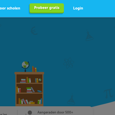
Probeer gratis
oor scholen
Login
Aangeraden door 500+
de les