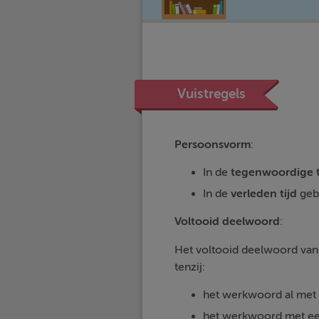
Vuistregels
Persoonsvorm
:
In de
tegenwoordige
In de
verleden
tijd
geb
Voltooid
deelwoord
:
Het voltooid deelwoord va
tenzij:
het werkwoord al met 
het werkwoord met ee