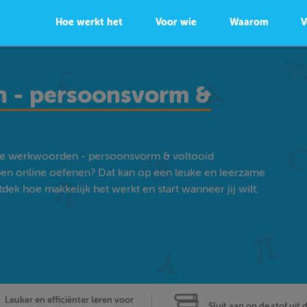
Hoe werkt het
Voor wie
Waarom
V
 - persoonsvorm &
kke werkwoorden - persoonsvorm & voltooid
pen online oefenen? Dat kan op een leuke en leerzame
ek hoe makkelijk het werkt en start wanneer jij wilt.
Leuker en efficiënter leren voor
Sluit aan op de stof uit 