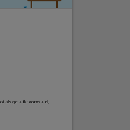
of als
ge + ik-vorm + d
,