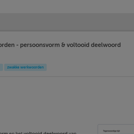
den - persoonsvorm & voltooid deelwoord
zwakke werkwoorden
orm
en het
voltooid
deelwoord
van