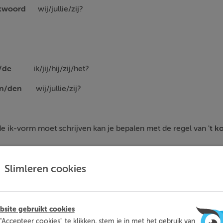
erkwoord
wij/jullie/zij?
 te/de
ik/jij/hij/zij/het?
 ten/den
wij/jullie/zij?
r de ik-vorm moet schrijven kan je bepalen met de regel van
't k
Slimleren cookies
n zwakke werkwoorden wordt op verschillende manieren gesc
site gebruikt cookies
"Accepteer cookies" te klikken, stem je in met het gebruik van