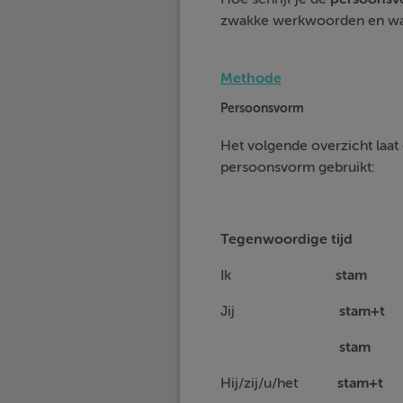
zwakke werkwoorden en wan
Methode
Persoonsvorm
Het volgende overzicht laat 
persoonsvorm gebruikt:
Tegenwoordige tijd
Ik
st
Jij
stam+t
stam
j
Hij/zij/u/het
sta