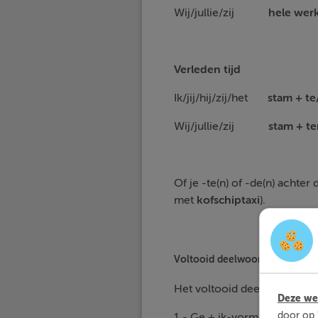
Wij/jullie/zij
hele w
Verleden tijd
Ik/jij/hij/zij/het
stam +
Wij/jullie/zij
stam +
Of je -te(n) of -de(n) achte
met
kofschiptaxi
).
Voltooid deelwoord
Het voltooid deelwoord va
Deze web
door op 
1 - Ge + ik-vorm + t