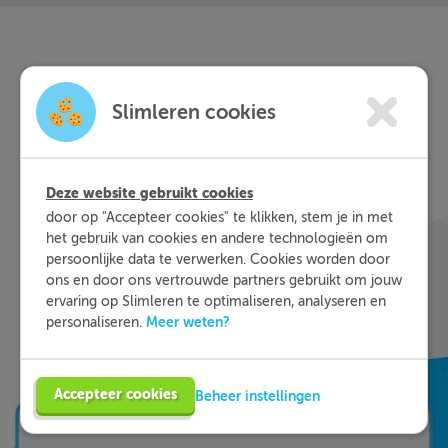
Slimleren
Wat is
nou
Slimleren cookies
eigenlijk?
Met Slimleren oefen je online voor de vakken
Deze website gebruikt cookies
waar je nog wat moeite mee hebt, waar en
door op "Accepteer cookies" te klikken, stem je in met
wanneer je maar wilt. Theorie-uitleg, video-
het gebruik van cookies en andere technologieën om
colleges, vuistregels en meer helpen jou om de
persoonlijke data te verwerken. Cookies worden door
stof sneller te begrijpen. Daarnaast krijg je bij
ons en door ons vertrouwde partners gebruikt om jouw
ieder fout gegeven antwoord direct een heldere
ervaring op Slimleren te optimaliseren, analyseren en
uitleg hoe je de vraag het beste kunt oplossen.
Meer weten?
personaliseren.
Zo leer je sneller en effectiever; dat is pas
Slimleren!
Accepteer cookies
Beheer instellingen