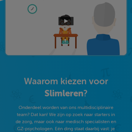
Waarom kiezen voor
Slimleren
?
Onderdeel worden van ons multidisciplinaire
team? Dat kan! We zijn op zoek naar starters in
de zorg, maar ook naar medisch specialisten en
GZ-psychologen. Eén ding staat daarbij vast: je