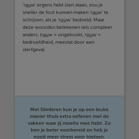
'r
au
w' ergens hebt zien staan, zou je
sneller de fout kunnen maken 'r
au
w' te
schrijven, als je 'r
ou
w' bedoeld. Maar
deze woorden betekenen iets compleet
anders. (r
au
w = ongekookt, r
ou
w =
bedroefdheid, meestal door een
sterfgeval.
Met Slimleren kun je op een leuke
manier thuis extra oefenen met de
vakken waar jij moeite mee hebt. Zo
ben je beter voorbereid en heb je
nooit meer stress voor toetsen.