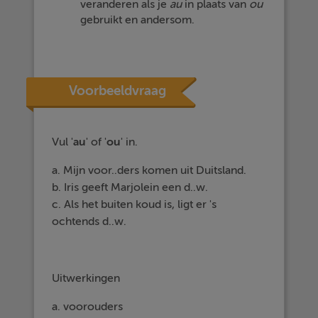
veranderen als je
au
in plaats van
ou
gebruikt en andersom.
Voorbeeldvraag
Vul '
au
' of '
ou
' in.
a. Mijn voor..ders komen uit Duitsland.
b. Iris geeft Marjolein een d..w.
c. Als het buiten koud is, ligt er 's
ochtends d..w.
Uitwerkingen
a. voorouders