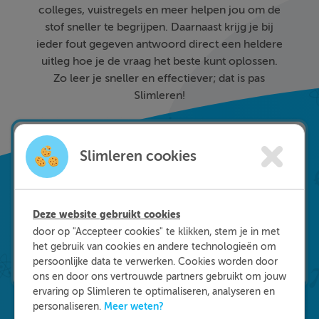
colleges, vuistregels en meer helpen jou om de
stof sneller te begrijpen. Daarnaast krijg je bij
ieder fout gegeven antwoord direct een heldere
uitleg hoe je de vraag het beste kunt oplossen.
Zo leer je sneller en effectiever; dat is pas
Slimleren!
Slimleren cookies
Deze website gebruikt cookies
door op "Accepteer cookies" te klikken, stem je in met
het gebruik van cookies en andere technologieën om
persoonlijke data te verwerken. Cookies worden door
ons en door ons vertrouwde partners gebruikt om jouw
ervaring op Slimleren te optimaliseren, analyseren en
Meer weten?
personaliseren.