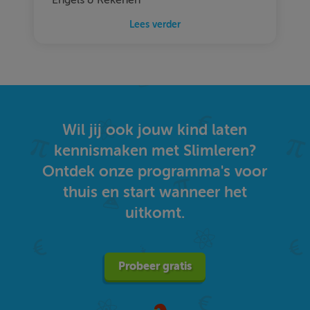
Lees verder
Wil jij ook jouw kind laten
kennismaken met Slimleren?
Ontdek onze programma's voor
thuis en start wanneer het
uitkomt.
Probeer gratis