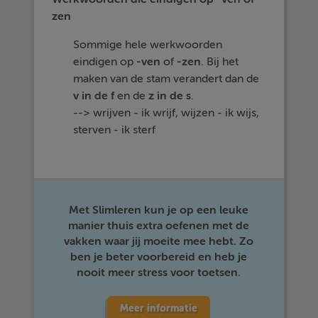
zen
Sommige hele werkwoorden
eindigen op
-ven
of
-zen
. Bij het
maken van de stam verandert dan de
v in de f
en de
z in de s
.
--> wrijven - ik wrijf, wijzen - ik wijs,
sterven - ik sterf
Met Slimleren kun je op een leuke
manier thuis extra oefenen met de
vakken waar jij moeite mee hebt. Zo
ben je beter voorbereid en heb je
nooit meer stress voor toetsen.
Meer informatie