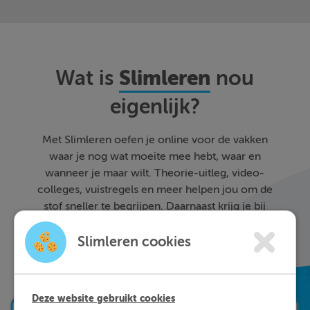
Slimleren
Wat is
nou
eigenlijk?
Met Slimleren oefen je online voor de vakken
waar je nog wat moeite mee hebt, waar en
wanneer je maar wilt. Theorie-uitleg, video-
colleges, vuistregels en meer helpen jou om de
stof sneller te begrijpen. Daarnaast krijg je bij
ieder fout gegeven antwoord direct een heldere
uitleg hoe je de vraag het beste kunt oplossen.
Slimleren cookies
Zo leer je sneller en effectiever; dat is pas
Slimleren!
Deze website gebruikt cookies