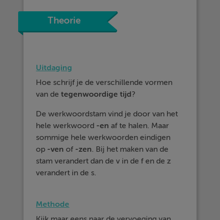
Theorie
Uitdaging
Hoe schrijf je de verschillende vormen
van de
tegenwoordige
tijd
?
De werkwoordstam vind je door van het
hele werkwoord
-
en
af te halen. Maar
sommige hele werkwoorden eindigen
op
-ven
of
-zen
. Bij het maken van de
stam verandert dan de v in de f en de z
verandert in de s.
Methode
Kijk maar eens naar de vervoeging van