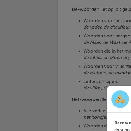
De-woorden (let op, dit geldt 
Woorden voor personen
de vader, de chauffeur,
Woorden voor bergen o
de Maas, de Waal, de A
Woorden die in het me
de tafels, de bloemen, 
Woorden voor vruchte
de meloen, de mandari
Letters en cijfers:
de vijfde, de tien, de a, 
Het-woorden (let op, dit geldt
Alle verkleinwoorden
het hondje, het feestje,
Deze web
Woorden die eindigen 
door op 