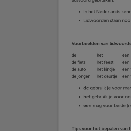
lidwoord gebruiken.
In het Nederlands ken
Lidwoorden staan nooit
Voorbeelden van lidwoord
de
het
een
de fiets
het feest
een 
de auto
het kindje
een 
de jongen
het deurtje
een 
de
gebruik je voor man
het
gebruik je voor on
een
mag voor beide (m
Tips voor het bepalen van h