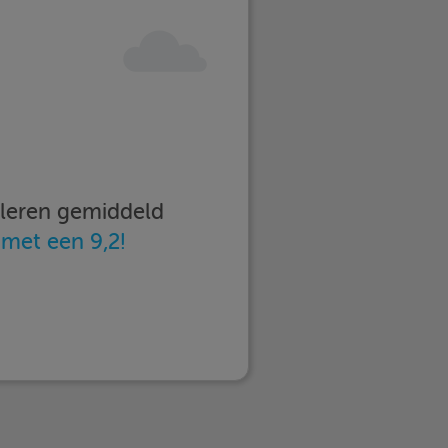
imleren gemiddeld
n
met een 9,2!