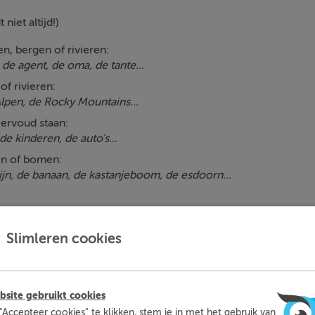
niet altijd!)
, bergen of rivieren:
 de agent, de oma, de tante...
f rivieren:
lpen, de Rocky Mountains...
ervoud staan:
de kinderen, de auto's...
n of bomen:
jn, de banaan, de kastanjeboom, de esdoorn...
de b, de c...
Slimleren cookies
 niet altijd!)
 het stoeltje, het banaantje...
site gebruikt cookies
op -isme, -ment, -sel en -um:
"Accepteer cookies" te klikken, stem je in met het gebruik van