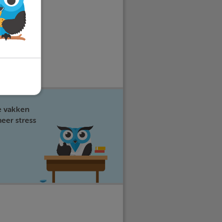
e vakken
eer stress