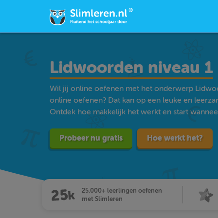
Lidwoorden niveau 1
Wil jij online oefenen met het onderwerp Lidwo
online oefenen? Dat kan op een leuke en leerz
Ontdek hoe makkelijk het werkt en start wanneer j
Probeer nu gratis
Hoe werkt het?
25.000+ leerlingen oefenen
met Slimleren