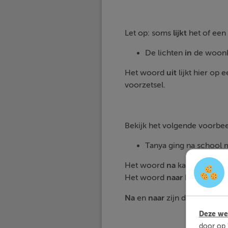
Let op: soms
lijkt
het of een
De lichten
in
de woon
Het woord
uit
lijkt hier op
voorzetsel.
Bekijk het volgende voorbeel
Tanya ging na school 
Het woord
na
kan voor ‘de 
Het woord
naar
kan voor ‘d
Na
en
naar
zijn dus voorzets
Deze web
door op 