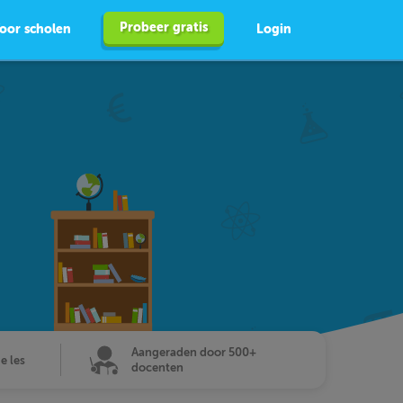
Probeer gratis
oor scholen
Login
Aangeraden door 500+
de les
docenten