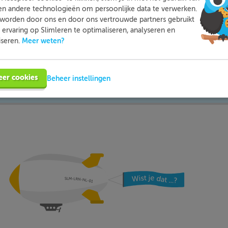
en andere technologieën om persoonlijke data te verwerken.
worden door ons en door ons vertrouwde partners gebruikt
mleren kun je op een leuke manier thuis extra oefenen met d
ervaring op Slimleren te optimaliseren, analyseren en
moeite mee hebt. Zo ben je beter voorbereid en heb je nooit m
Meer weten?
iseren.
voor toetsen.
eer cookies
Beheer instellingen
Meer informatie
Probeer nu gratis