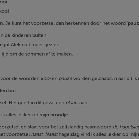
ooi
kooi
. Je kunt het voorzetsel dan herkennen door het woord ‘
pauz
n de kinderen buiten
e juf Alek niet meer gezien
e tijd om de sommen af te maken.
k voor de woorden
kooi
en
pauze
worden geplaatst, maar dit is ni
terdam.
sel. Het geeft in dit geval een
plaats
aan.
ik alles lekker op mijn broodje.
oorzetsel en staat voor het zelfstandig naamwoord
de hagelsla
het voorzetsel
naast
:
Naast
hagelslag vind ik alles lekker op mij