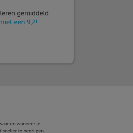
imleren gemiddeld
n
met een 9,2!
 waar en wanneer je
 sneller te begrijpen.