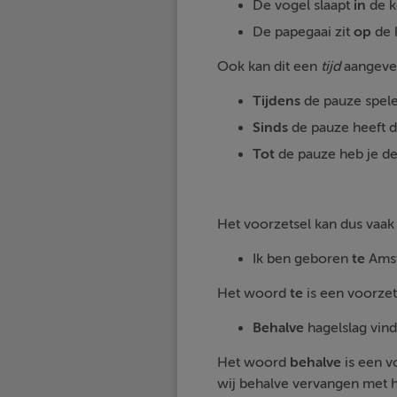
De vogel slaapt
in
de k
De papegaai zit
op
de 
Ook kan dit een
tijd
aangeven
Tijdens
de pauze spele
Sinds
de pauze heeft d
Tot
de pauze heb je d
Het voorzetsel kan dus vaa
Ik ben geboren
te
Ams
Het woord
te
is een voorzet
Behalve
hagelslag vind 
Het woord
behalve
is een v
wij behalve vervangen met 