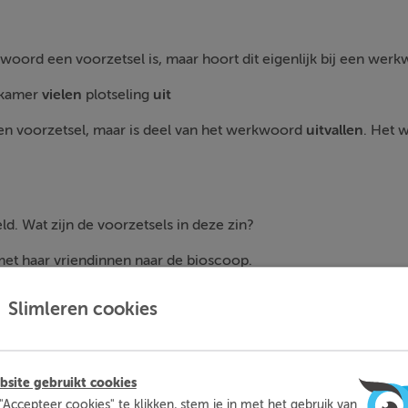
 woord een voorzetsel is, maar hoort dit eigenlijk bij een wer
kamer
vielen
plotseling
uit
 een voorzetsel, maar is deel van het werkwoord
uitvallen
. Het 
d. Wat zijn de voorzetsels in deze zin?
met haar vriendinnen naar de bioscoop.
pauze’ worden geplaatst: na de pauze.
Slimleren cookies
e kooi’ worden geplaatst: naar de kooi.
els.
site gebruikt cookies
"Accepteer cookies" te klikken, stem je in met het gebruik van