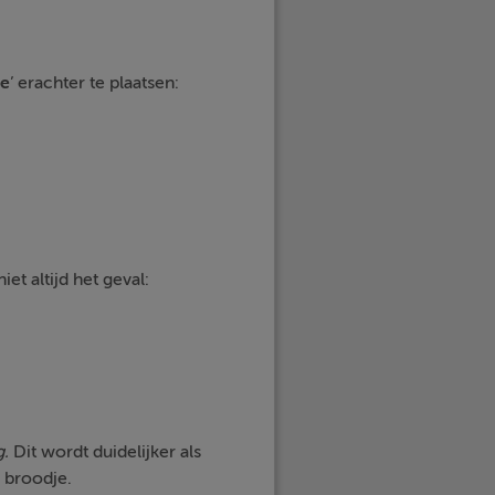
e
’ erachter te plaatsen:
et altijd het geval:
g.
Dit wordt duidelijker als
n broodje.