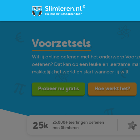
Voorzetsels
Wil jij online oefenen met het onderwerp Voorze
oefenen? Dat kan op een leuke en leerzame man
makkelijk het werkt en start wanneer jij wilt.
Probeer nu gratis
Hoe werkt het?
25.000+ leerlingen oefenen
met Slimleren