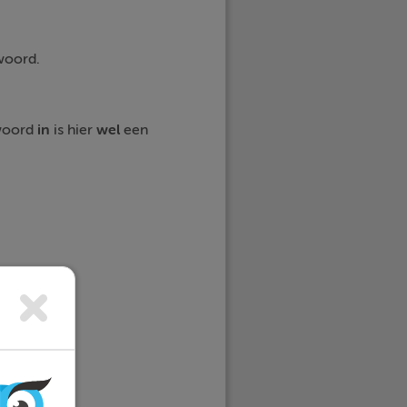
kwoord.
woord
in
is hier
wel
een