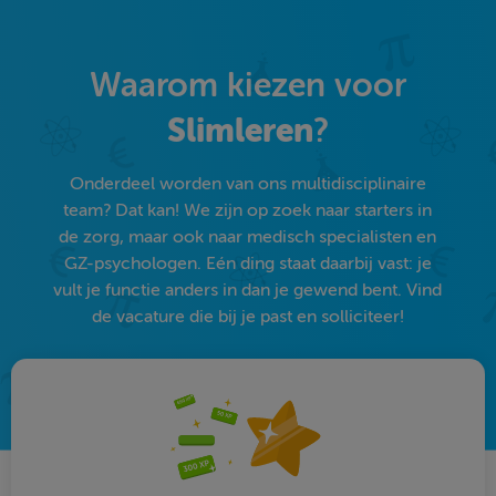
Waarom kiezen voor
Slimleren
?
Onderdeel worden van ons multidisciplinaire
team? Dat kan! We zijn op zoek naar starters in
de zorg, maar ook naar medisch specialisten en
GZ-psychologen. Eén ding staat daarbij vast: je
vult je functie anders in dan je gewend bent. Vind
de vacature die bij je past en solliciteer!