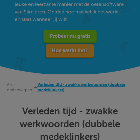
leuke en leerzame manier met de oefensoftware
van Slimleren. Ontdek hoe makkelijk het werkt
en start wanneer jij wilt.
Probeer nu gratis
Hoe werkt het?
Alle
Verleden tijd - zwakke werkwoorden (dubbele
onderwerpen
medeklinkers)
Verleden tijd - zwakke
werkwoorden (dubbele
medeklinkers)