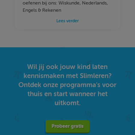
oefenen bij ons: Wiskunde, Nederlands,
Engels & Rekenen
Lees verder
Wil jij ook jouw kind laten
kennismaken met Slimleren?
Ontdek onze programma's voor
thuis en start wanneer het
uitkomt.
Probeer gratis