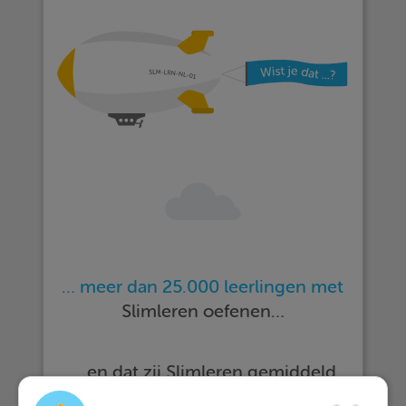
… meer dan 25.000 leerlingen met
Slimleren oefenen…
… en dat zij Slimleren gemiddeld
beoordelen
met een 9,2!