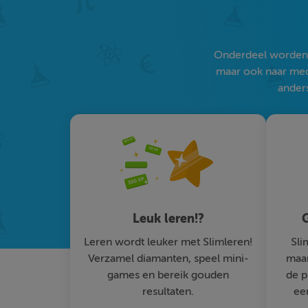
Onderdeel worden v
maar ook naar medi
anders
Leuk leren!?
G
Leren wordt leuker met Slimleren!
Sli
Verzamel diamanten, speel mini-
maar
games en bereik gouden
de p
resultaten.
ee