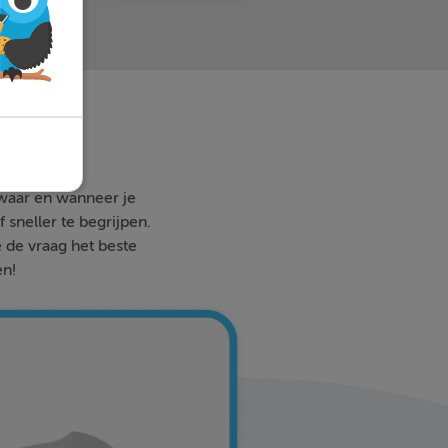
 waar en wanneer je
 sneller te begrijpen.
e de vraag het beste
en!