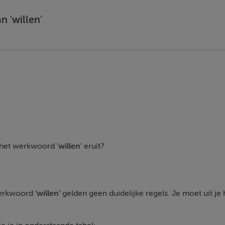
n 'willen'
n het werkwoord
'willen'
eruit?
werkwoord
‘willen’
gelden geen duidelijke regels. Je moet uit je 