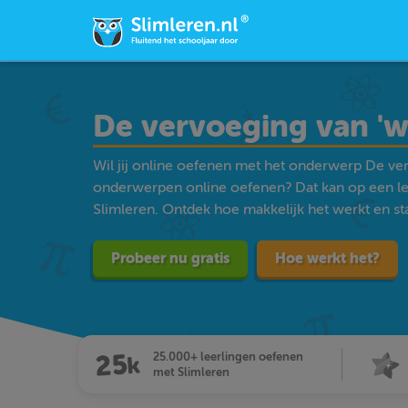
De vervoeging van 'wi
Wil jij online oefenen met het onderwerp De verv
onderwerpen online oefenen? Dat kan op een l
Slimleren. Ontdek hoe makkelijk het werkt en star
Probeer nu gratis
Hoe werkt het?
25.000+ leerlingen oefenen
met Slimleren