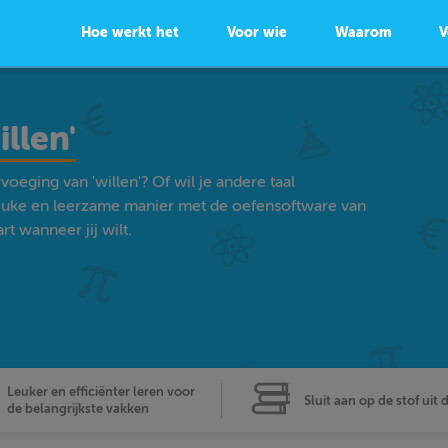
Hoe werkt het
Voor wie
Waarom
V
llen'
oeging van 'willen'? Of wil je andere taal
euke en leerzame manier met de oefensoftware van
t wanneer jij wilt.
Leuker en efficiënter leren voor
Sluit aan op de stof uit 
de belangrijkste vakken