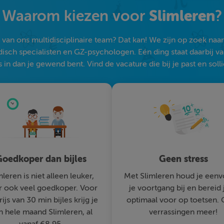
Slimleren
Waarom kiezen voor
?
an ons multidisciplinaire team? Dat kan! We zijn op zoek naar s
sch specialisten en GZ-psychologen. Eén ding staat daarbij vast:
 in dan je gewend bent. Vind de vacature die bij je past en solli
oedkoper dan bijles
Geen stress
mleren is niet alleen leuker,
Met Slimleren houd je eenv
 ook veel goedkoper. Voor
je voortgang bij en bereid 
rijs van 30 min bijles krijg je
optimaal voor op toetsen.
n hele maand Slimleren, al
verrassingen meer!
vanaf €8,95.