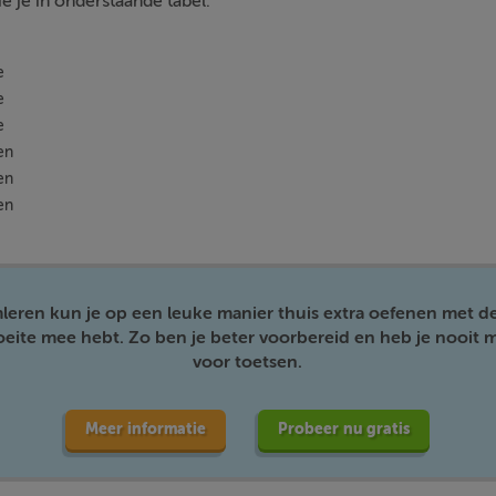
zie je in onderstaande tabel:
e
e
e
en
en
en
mleren kun je op een leuke manier thuis extra oefenen met d
moeite mee hebt. Zo ben je beter voorbereid en heb je nooit m
voor toetsen.
Meer informatie
Probeer nu gratis