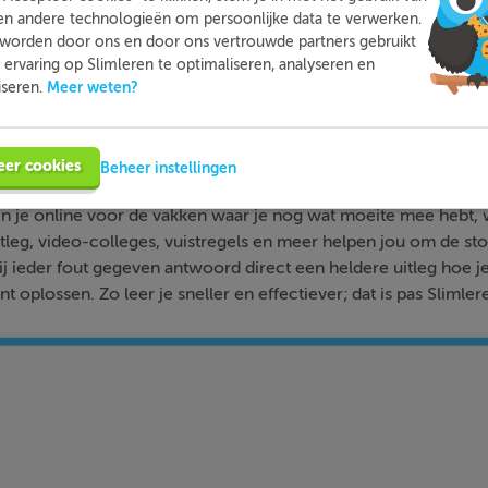
en andere technologieën om persoonlijke data te verwerken.
worden door ons en door ons vertrouwde partners gebruikt
ervaring op Slimleren te optimaliseren, analyseren en
Meer weten?
iseren.
Slimleren
Wat is
nou eigenlijk?
eer cookies
Beheer instellingen
n je online voor de vakken waar je nog wat moeite mee hebt,
tleg, video-colleges, vuistregels en meer helpen jou om de stof
bij ieder fout gegeven antwoord direct een heldere uitleg hoe j
nt oplossen. Zo leer je sneller en effectiever; dat is pas Slimler