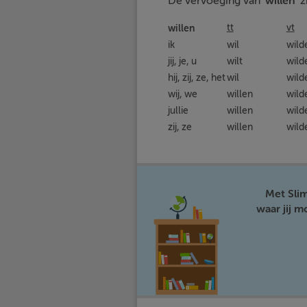
De vervoeging van ‘
willen
’ 
willen
tt
vt
ik
wil
wild
jij, je, u
wilt
wild
hij, zij, ze, het
wil
wild
wij, we
willen
wild
jullie
willen
wild
zij, ze
willen
wild
Met Sli
waar jij 