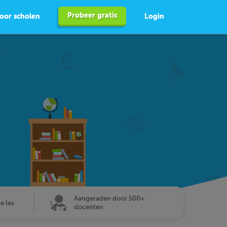
Probeer gratis
oor scholen
Login
Aangeraden door 500+
de les
docenten