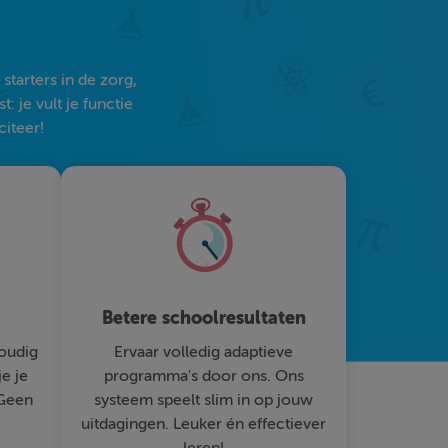
tarters in de zorg,
 je vult je functie
citeer!
Betere schoolresultaten
oudig
Ervaar volledig adaptieve
je je
programma's door ons. Ons
 Geen
systeem speelt slim in op jouw
uitdagingen. Leuker én effectiever
leren!