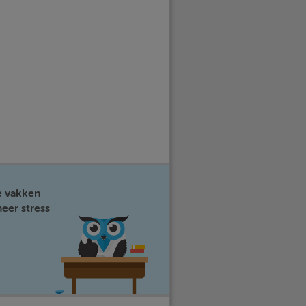
e vakken
eer stress