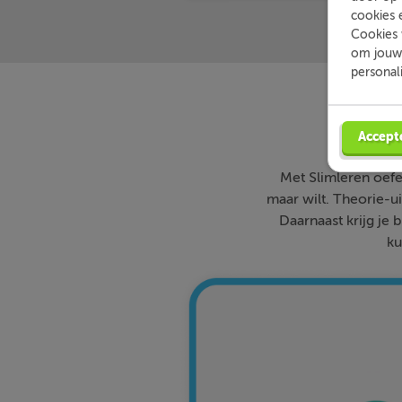
cookies 
Cookies 
om jouw 
personal
Accept
Met Slimleren oefe
maar wilt. Theorie-ui
Daarnaast krijg je 
ku