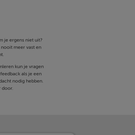
 je ergens niet uit?
e nooit meer vast en
t.
imleren kun je vragen
feedback als je een
ndacht nodig hebben.
r door.