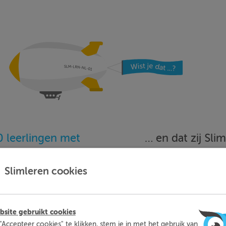
 leerlingen met
… en dat zij Sl
oefenen…
beoordele
Slimleren cookies
Meer informatie
Probeer nu 1 week gratis
site gebruikt cookies
"Accepteer cookies" te klikken, stem je in met het gebruik van