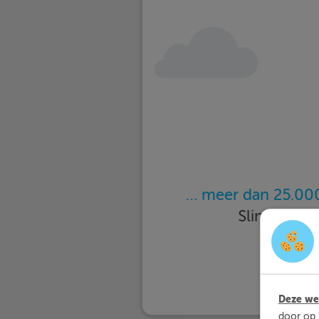
… meer dan 25.000
Slimleren 
Deze web
door op 