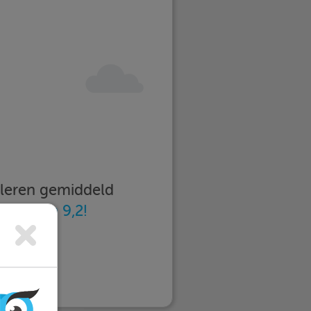
imleren gemiddeld
n
met een 9,2!