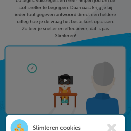
colleges, vuistregels en meer helpen jou om de
stof sneller te begrijpen. Daarnaast krijg je bij
ieder fout gegeven antwoord direct een heldere
uitleg hoe je de vraag het beste kunt oplossen.
Zo leer je sneller en effectiever; dat is pas
Slimleren!
Slimleren cookies