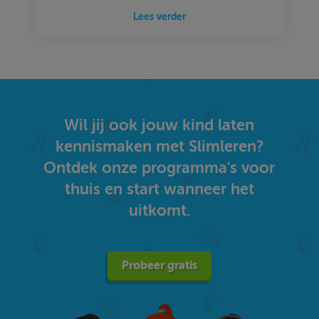
Lees verder
Wil jij ook jouw kind laten
kennismaken met Slimleren?
Ontdek onze programma's voor
thuis en start wanneer het
uitkomt.
Probeer gratis