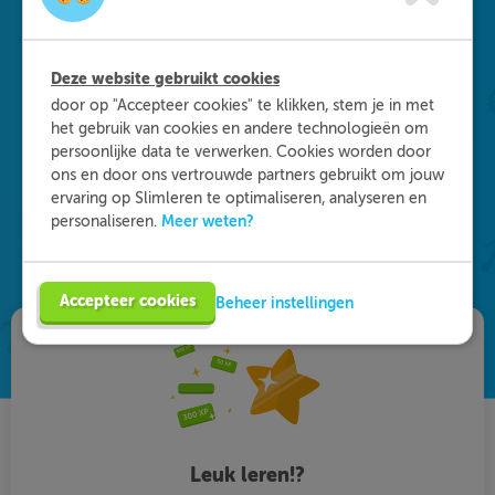
Waarom kiezen voor
Slimleren
?
Deze website gebruikt cookies
door op "Accepteer cookies" te klikken, stem je in met
het gebruik van cookies en andere technologieën om
Onderdeel worden van ons multidisciplinaire
persoonlijke data te verwerken. Cookies worden door
team? Dat kan! We zijn op zoek naar starters in
ons en door ons vertrouwde partners gebruikt om jouw
de zorg, maar ook naar medisch specialisten en
ervaring op Slimleren te optimaliseren, analyseren en
GZ-psychologen. Eén ding staat daarbij vast: je
Meer weten?
personaliseren.
vult je functie anders in dan je gewend bent. Vind
de vacature die bij je past en solliciteer!
Accepteer cookies
Beheer instellingen
Leuk leren!?